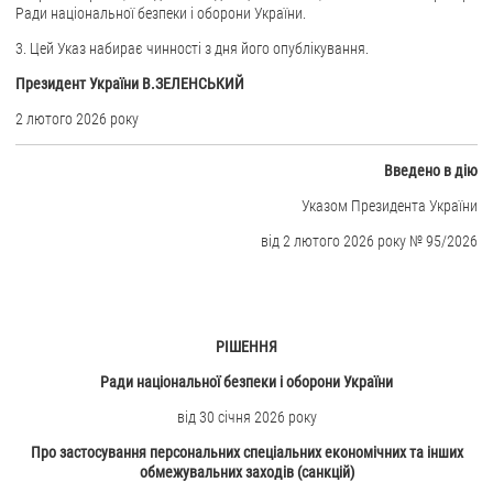
Ради національної безпеки і оборони України.
ЗВЕРНЕННЯ ГРОМАДЯН
3. Цей Указ набирає чинності з дня його опублікування.
Президент України В.ЗЕЛЕНСЬКИЙ
Звернення громадян
Електронне звернення
2 лютого 2026 року
ДОСТУП ДО ПУБЛІЧНОЇ ІНФОРМАЦІЇ
Введено в дію
Організація доступу до публічної інформації
Указом Президента України
Запит на отримання публічної інформації
від 2 лютого 2026 року № 95/2026
Облік публічної інформації
Питання запобігання корупції
Публічні закупівлі
РІШЕННЯ
Внутрішній аудит
Ради національної безпеки і оборони України
ДЕРЖАВНИЙ РЕЄСТР САНКЦІЙ
від 30 січня 2026 року
Про застосування персональних спеціальних економічних та інших
обмежувальних заходів (санкцій)