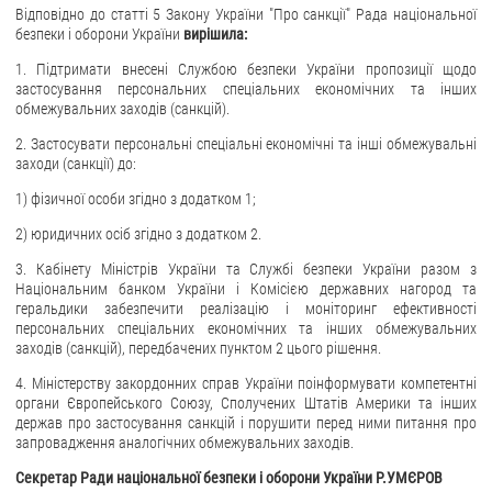
Відповідно до статті 5 Закону України "Про санкції" Рада національної
безпеки і оборони України
вирішила:
1. Підтримати внесені Службою безпеки України пропозиції щодо
застосування персональних спеціальних економічних та інших
обмежувальних заходів (санкцій).
2. Застосувати персональні спеціальні економічні та інші обмежувальні
заходи (санкції) до:
1) фізичної особи згідно з додатком 1;
2) юридичних осіб згідно з додатком 2.
3. Кабінету Міністрів України та Службі безпеки України разом з
Національним банком України і Комісією державних нагород та
геральдики забезпечити реалізацію і моніторинг ефективності
персональних спеціальних економічних та інших обмежувальних
заходів (санкцій), передбачених пунктом 2 цього рішення.
4. Міністерству закордонних справ України поінформувати компетентні
органи Європейського Союзу, Сполучених Штатів Америки та інших
держав про застосування санкцій і порушити перед ними питання про
запровадження аналогічних обмежувальних заходів.
Секретар Ради національної безпеки і оборони України Р.УМЄРОВ