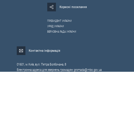
Корисні посилання
ПРЕЗИДЕНТ УКРАЇНИ
УРЯД УКРАЇНИ
ВЕРХОВНА РАДА УКРАЇНИ
Контактна інформація
01601, м.Київ, вул. Петра Болбочана, 8
Електронна адреса для звернень громадян:
gromada@rnbo.gov.ua
Телефони для надання інформації про звернення громадян та
запити на публічну інформацію: (044) 255-05-15, 255-06-49
Довідка про реєстрацію вхідної кореспонденції та інформація про
вихідну кореспонденцію Апарату РНБОУ: (044) 255-05-50, 255-06-34, 255-06-50
0-800-503-486 — «телефон довіри»
щодо протидії контрабанді та корупції на митниці
Слідкуй в соцмережах