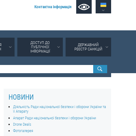
Контактна інформація
ДОСТУП ДО
Я
ДЕРЖАВНИЙ
ПУБЛІЧНОЇ
Н
РЕЄСТР САНКЦІЙ
ІНФОРМАЦІЇ
НОВИНИ
Діяльність Ради національної безпеки і оборони України та
її Апарату
Апарат Ради національної безпеки і оборони України
Drone Deals
Фотогалерея