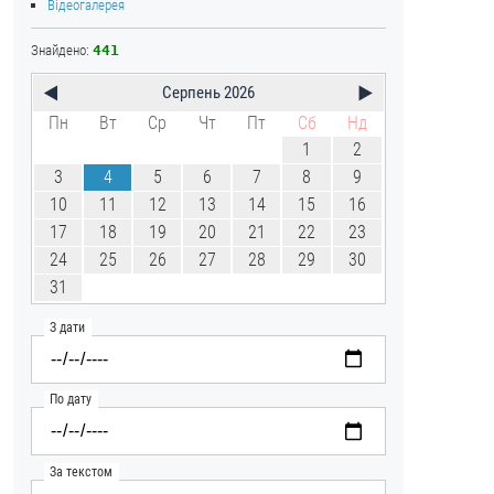
Відеогалерея
Знайдено:
441
Серпень 2026
◀
▶
Пн
Вт
Ср
Чт
Пт
Сб
Нд
1
2
3
4
5
6
7
8
9
10
11
12
13
14
15
16
17
18
19
20
21
22
23
24
25
26
27
28
29
30
31
З дати
По дату
За текстом