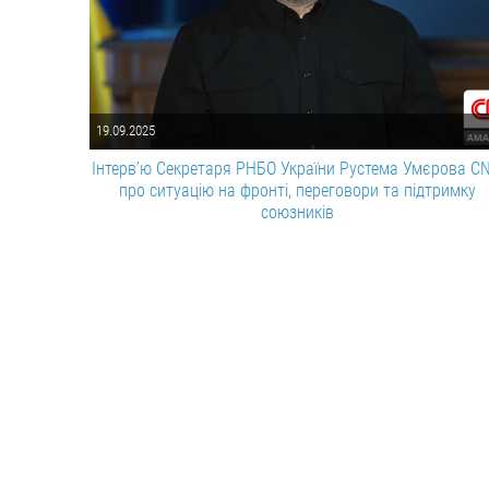
19.09.2025
Інтерв’ю Секретаря РНБО України Рустема Умєрова C
про ситуацію на фронті, переговори та підтримку
союзників