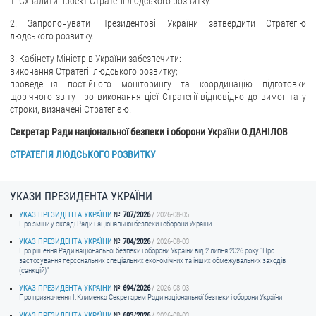
1. Схвалити проект Стратегії людського розвитку.
2. Запропонувати Президентові України затвердити Стратегію
людського розвитку.
3. Кабінету Міністрів України забезпечити:
виконання Стратегії людського розвитку;
проведення постійного моніторингу та координацію підготовки
щорічного звіту про виконання цієї Стратегії відповідно до вимог та у
строки, визначені Стратегією.
Секретар Ради національної безпеки і оборони України О.ДАНІЛОВ
СТРАТЕГІЯ ЛЮДСЬКОГО РОЗВИТКУ
УКАЗИ ПРЕЗИДЕНТА УКРАЇНИ
УКАЗ ПРЕЗИДЕНТА УКРАЇНИ
707/2026
2026-08-05
Про зміни у складі Ради національної безпеки і оборони України
УКАЗ ПРЕЗИДЕНТА УКРАЇНИ
704/2026
2026-08-03
Про рішення Ради національної безпеки і оборони України від 2 липня 2026 року "Про
застосування персональних спеціальних економічних та інших обмежувальних заходів
(санкцій)"
УКАЗ ПРЕЗИДЕНТА УКРАЇНИ
694/2026
2026-08-03
Про призначення I.Клименка Секретарем Ради національної безпеки і оборони України
УКАЗ ПРЕЗИДЕНТА УКРАЇНИ
693/2026
2026-08-03