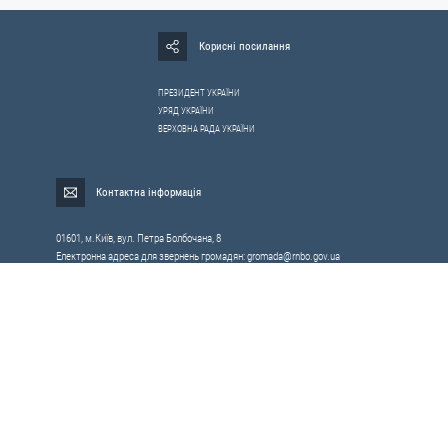
Корисні посилання
ПРЕЗИДЕНТ УКРАЇНИ
УРЯД УКРАЇНИ
ВЕРХОВНА РАДА УКРАЇНИ
Контактна інформація
01601, м.Київ, вул. Петра Болбочана, 8
Електронна адреса для звернень громадян:
gromada@rnbo.gov.ua
Телефони для надання інформації про звернення громадян та
запити на публічну інформацію: (044) 255-05-15, 255-06-49
Довідка про реєстрацію вхідної кореспонденції та інформація про
вихідну кореспонденцію Апарату РНБОУ: (044) 255-05-50, 255-06-34, 255-06-50
0-800-503-486 — «телефон довіри»
щодо протидії контрабанді та корупції на митниці
Слідкуй в соцмережах