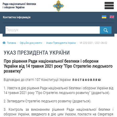
Рада національної безпеки
і оборони України
Контактна інформація
ПРО РНБОУ
Склад Ради національної безпеки і оборони України
Головна
Офіційні документи
Укази Президента України
№ 225/2021 / 2021-06-02
Апарат Ради національної безпеки і оборони України
УКАЗ ПРЕЗИДЕНТА УКРАЇНИ
Правова основа діяльності Ради національної безпеки і оборони України
Про рішення Ради національної безпеки і оборони
Історична довідка про діяльність Ради національної безпеки і оборони України
України від 14 травня 2021 року "Про Стратегію людського
розвитку"
ОФІЦІЙНІ ДОКУМЕНТИ
Відповідно до статті 107 Конституції України
п о с т а н о в л я ю
:
ПРЕСЦЕНТР
1. Увести в дію рішення Ради національної безпеки і оборони України від
14 травня 2021 року "Про Стратегію людського розвитку" (додається).
Новини
Drone Deals
2. Затвердити Стратегію людського розвитку (додається).
Фотогалерея
3. Контроль за виконанням рішення Ради національної безпеки і
оборони України, введеного в дію цим Указом, покласти на Секретаря
Відеогалерея