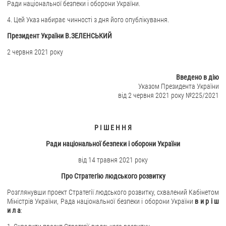
Ради національної безпеки і оборони України.
ЗВЕРНЕННЯ ГРОМАДЯН
4. Цей Указ набирає чинності з дня його опублікування.
Президент України В.ЗЕЛЕНСЬКИЙ
Звернення громадян
2 червня 2021 року
Електронне звернення
ДОСТУП ДО ПУБЛІЧНОЇ ІНФОРМАЦІЇ
Введено в дію
Указом Президента України
Організація доступу до публічної інформації
від 2 червня 2021 року №225/2021
Запит на отримання публічної інформації
Облік публічної інформації
Р І Ш Е Н Н Я
Питання запобігання корупції
Ради національної безпеки і оборони України
Публічні закупівлі
від 14 травня 2021 року
Внутрішній аудит
Про Стратегію людського розвитку
ДЕРЖАВНИЙ РЕЄСТР САНКЦІЙ
Розглянувши проект Стратегії людського розвитку, схвалений Кабінетом
Міністрів України, Рада національної безпеки і оборони України
в и р і ш
и л а
: