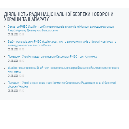
ДІЯЛЬНІСТЬ РАДИ НАЦІОНАЛЬНОЇ БЕЗПЕКИ І ОБОРОНИ
УКРАЇНИ ТА ЇЇ АПАРАТУ
Секретар РНБО України Ігор Клименко провів зустріч із міністром закордонних справ
Азербайджану Джейхуном Байрамовим
07.08.2026
10:03
Відбулося засідання РНБО України: розглянуто виконання планів стійкості у регіонах та
затверджено план стійкості Києва
05.08.2026
19:52
Президент України представив нового Секретаря РНБО Ігоря Клименка
04.08.2026
18:40
Україна посилює санкційний тиск на постачальників російського військово-промислового
комплексу
04.08.2026
10:06
Президент України призначив Ігоря Клименка Секретарем Ради національної безпеки і
оборони України
03.08.2026
17:40