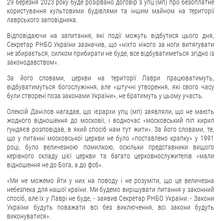
29 березня 2023 року буде розірвано договір з упц (мп) про безоплатне
користування культовими будівлями та іншим майном на території
ЗВЕРНЕННЯ ГРОМАДЯН
лаврського заповідника.
Відповідаючи на запитання, які події можуть відбутися цього дня,
Звернення громадян
Секретар РНБО України зазначив, що «ніхто нікого за ноги витягувати
Електронне звернення
не збирається, силком прибирати не буде, все відбуватиметься згідно із
законодавством».
ДОСТУП ДО ПУБЛІЧНОЇ ІНФОРМАЦІЇ
За його словами, церкви на території Лаври працюватимуть,
відбуватимуться богослужіння, але «штучні утворення, які свого часу
Організація доступу до публічної інформації
були створені поза законами України», не братимуть у цьому участь.
Запит на отримання публічної інформації
Олексій Данілов нагадав, що ієрархи упц (мп) заявляли, що не мають
Облік публічної інформації
жодного відношення до московії, і водночас «московський піп кирил
гундяєв розповідав, в який спосіб нам тут жити». За його словами, те,
Питання запобігання корупції
що у питанні московської церкви не було «поставлено крапку» у 1991
році, було величезною помилкою, оскільки представники вищого
Публічні закупівлі
керівного складу цієї церкви та багато церковнослужителів «мали
Внутрішній аудит
відношення не до Бога, а до фсб».
«Ми не можемо йти у них на поводу і не розуміти, що це величезна
ДЕРЖАВНИЙ РЕЄСТР САНКЦІЙ
небезпека для нашої країни. Ми будемо вирішувати питання у законний
спосіб, але їх у Лаврі не буде, - заявив Секретар РНБО України. - Закони
України будуть поважати всі без виключення, всі закони будуть
виконуватися».