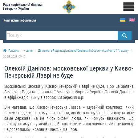
Рада національної безпеки
і оборони України
Контактна інформація
ПРО РНБОУ
Склад Ради національної безпеки і оборони України
Головна
Новини
Діяльність Ради національної безпеки і оборони України та її Апарату
Апарат Ради національної безпеки і оборони України
29.03.2023, 09:42
Правова основа діяльності Ради національної безпеки і оборони України
Олексій Данілов: московської церкви у Києво-
Історична довідка про діяльність Ради національної безпеки і оборони України
Печерській Лаврі не буде
ОФІЦІЙНІ ДОКУМЕНТИ
московської церкви у Києво-Печерській Лаврі не буде. Про це заявив
Секретар Ради національної безпеки і оборони України Олексій Данілов
ПРЕСЦЕНТР
в ефірі «Радіо НВ» у вівторок, 28 березня ц.р.
Він нагадав, що Києво-Печерська Лавра – музейний комплекс, який
Новини
належить державі, тому всі питання, які його стосуються, вирішуватиме
саме держава, «а не якісь окремі люди, які чомусь вважають, що
Drone Deals
вирішуватимуть, у який спосіб паплюжити наші закони». «Ми це нікому
Фотогалерея
не дозволимо», - заявив Олексій Данілов.
Відеогалерея