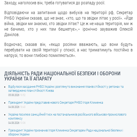
Заходу, наголосив він, треба готуватися до розпаду росії.
Відповідаючи на запитання щодо вибухів на території рф, Секретар
РНБО України сказав, що не знає, «хто, що та звідки літає у росії». «Йде
війна, звідки ми знаємо, хто звідки літає? Це ж не наша територія, ми ж
не бачимо, хто у них там бешкетує»,– іронічно зауважив Олексій
Данілов.
Водночас, сказав він, «якщо росіяни вважають, що вони будуть
перебувати на своїй території у спокої, а нас триматимуть постійно в
напрузі, то вони глибоко помиляються».
ДІЯЛЬНІСТЬ РАДИ НАЦІОНАЛЬНОЇ БЕЗПЕКИ І ОБОРОНИ
УКРАЇНИ ТА ЇЇ АПАРАТУ
Відбулося засідання РНБО України: розглянуто виконання планів стійкості у регіонах та
затверджено план стійкості Києва
05.08.2026
19:52
Президент України представив нового Секретаря РНБО Ігоря Клименка
04.08.2026
18:40
Україна посилює санкційний тиск на постачальників російського військово-промислового
комплексу
04.08.2026
10:06
Президент України призначив Ігоря Клименка Секретарем Ради національної безпеки і
оборони України