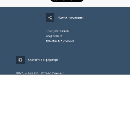
Корисні посилання
ПРЕЗИДЕНТ УКРАЇНИ
УРЯД УКРАЇНИ
ВЕРХОВНА РАДА УКРАЇНИ
Контактна інформація
01601, м.Київ, вул. Петра Болбочана, 8
Електронна адреса для звернень громадян:
gromada@rnbo.gov.ua
Телефони для надання інформації про звернення громадян та
запити на публічну інформацію: (044) 255-05-15, 255-06-49
Довідка про реєстрацію вхідної кореспонденції та інформація про
вихідну кореспонденцію Апарату РНБОУ: (044) 255-05-50, 255-06-34, 255-06-50
0-800-503-486 — «телефон довіри»
щодо протидії контрабанді та корупції на митниці
Слідкуй в соцмережах