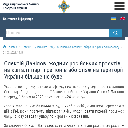
Рада національної безпеки
і оборони України
Контактна інформація
ПРО РНБОУ
Склад Ради національної безпеки і оборони України
Головна
Новини
Діяльність Ради національної безпеки і оборони України та її Апарату
Апарат Ради національної безпеки і оборони України
03.03.2023, 14:15
Правова основа діяльності Ради національної безпеки і оборони України
Олексій Данілов: жодних російських проєктів
Історична довідка про діяльність Ради національної безпеки і оборони України
на кшталт партії регіонів або опзж на території
України більше не буде
ОФІЦІЙНІ ДОКУМЕНТИ
Україна не підписуватиме з рф жодних «мирних угод». Про це заявив
ПРЕСЦЕНТР
Секретар Ради національної безпеки і оборони України Олексій Данілов
у середу, 1 березня 2023 року, в ефірі «24 каналу».
Новини
«росія має велике бажання у будь-який спосіб домогтися перемир’я у
Drone Deals
цій війні. Вони прагнуть підписати якісь угоди, взяти певний проміжок
часу, і знову завдати удару по Україні», - сказав він.
Фотогалерея
За словами Олексія Данілова, один з варіантів, який розглядає росія, –
Відеогалерея