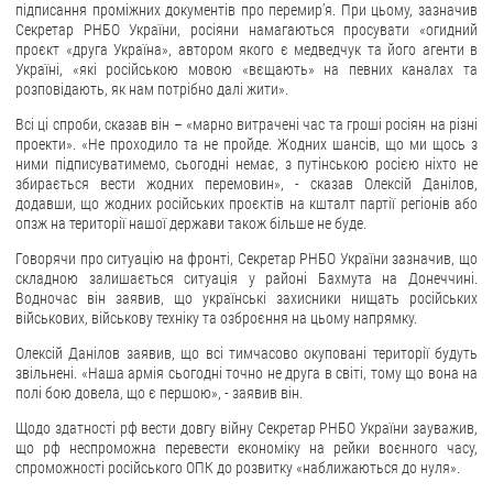
підписання проміжних документів про перемир’я. При цьому, зазначив
Секретар РНБО України, росіяни намагаються просувати «огидний
ЗВЕРНЕННЯ ГРОМАДЯН
проєкт «друга Україна», автором якого є медведчук та його агенти в
Україні, «які російською мовою «вєщають» на певних каналах та
Звернення громадян
розповідають, як нам потрібно далі жити».
Електронне звернення
Всі ці спроби, сказав він – «марно витрачені час та гроші росіян на різні
проекти». «Не проходило та не пройде. Жодних шансів, що ми щось з
ДОСТУП ДО ПУБЛІЧНОЇ ІНФОРМАЦІЇ
ними підписуватимемо, сьогодні немає, з путінською росією ніхто не
збирається вести жодних перемовин», - сказав Олексій Данілов,
додавши, що жодних російських проєктів на кшталт партії регіонів або
Організація доступу до публічної інформації
опзж на території нашої держави також більше не буде.
Запит на отримання публічної інформації
Говорячи про ситуацію на фронті, Секретар РНБО України зазначив, що
Облік публічної інформації
складною залишається ситуація у районі Бахмута на Донеччині.
Водночас він заявив, що українські захисники нищать російських
Питання запобігання корупції
військових, військову техніку та озброєння на цьому напрямку.
Публічні закупівлі
Олексій Данілов заявив, що всі тимчасово окуповані території будуть
Внутрішній аудит
звільнені. «Наша армія сьогодні точно не друга в світі, тому що вона на
полі бою довела, що є першою», - заявив він.
ДЕРЖАВНИЙ РЕЄСТР САНКЦІЙ
Щодо здатності рф вести довгу війну Секретар РНБО України зауважив,
що рф неспроможна перевести економіку на рейки воєнного часу,
спроможності російського ОПК до розвитку «наближаються до нуля».