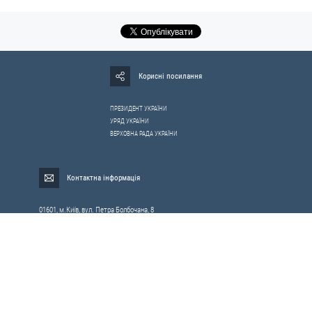
Корисні посилання
ПРЕЗИДЕНТ УКРАЇНИ
УРЯД УКРАЇНИ
ВЕРХОВНА РАДА УКРАЇНИ
Контактна інформація
01601, м.Київ, вул. Петра Болбочана, 8
Електронна адреса для звернень громадян:
gromada@rnbo.gov.ua
Телефони для надання інформації про звернення громадян та
запити на публічну інформацію: (044) 255-05-15, 255-06-49
Довідка про реєстрацію вхідної кореспонденції та інформація про
вихідну кореспонденцію Апарату РНБОУ: (044) 255-05-50, 255-06-34, 255-06-50
0-800-503-486 — «телефон довіри»
щодо протидії контрабанді та корупції на митниці