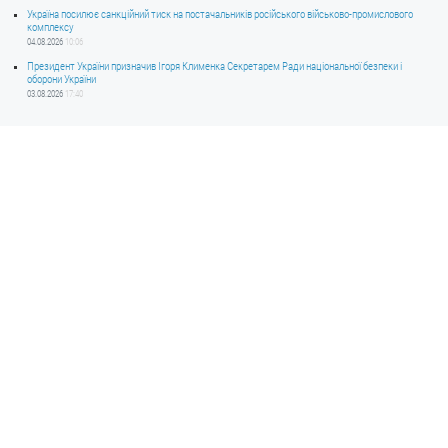
Україна посилює санкційний тиск на постачальників російського військово-промислового
комплексу
04.08.2026
10:06
Президент України призначив Ігоря Клименка Секретарем Ради національної безпеки і
оборони України
03.08.2026
17:40