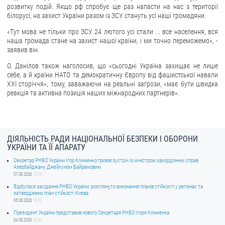
розвитку подій. Якщо рф спробує ще раз напасти на нас з території
білорусі, на захист України разом із ЗСУ стануть усі наші громадяни.
ЗВЕРНЕННЯ ГРОМАДЯН
«Тут мова не тільки про ЗСУ. 24 лютого усі стали ... все населення, вся
Звернення громадян
наша громада стане на захист нашої країни, і ми точно переможемо», -
заявив він.
Електронне звернення
О. Данілов також наголосив, що «сьогодні Україна захищає не лише
ДОСТУП ДО ПУБЛІЧНОЇ ІНФОРМАЦІЇ
себе, а й країни НАТО та демократичну Європу від фашистської навали
XXI сторіччя», тому, заважаючи на реальні загрози, «має бути швидка
реакція та активна позиція наших міжнародних партнерів».
Організація доступу до публічної інформації
Запит на отримання публічної інформації
Облік публічної інформації
Питання запобігання корупції
ДІЯЛЬНІСТЬ РАДИ НАЦІОНАЛЬНОЇ БЕЗПЕКИ І ОБОРОНИ
УКРАЇНИ ТА ЇЇ АПАРАТУ
Публічні закупівлі
Секретар РНБО України Ігор Клименко провів зустріч із міністром закордонних справ
Внутрішній аудит
Азербайджану Джейхуном Байрамовим
07.08.2026
10:03
ДЕРЖАВНИЙ РЕЄСТР САНКЦІЙ
Відбулося засідання РНБО України: розглянуто виконання планів стійкості у регіонах та
затверджено план стійкості Києва
05.08.2026
19:52
Президент України представив нового Секретаря РНБО Ігоря Клименка
04.08.2026
18:40