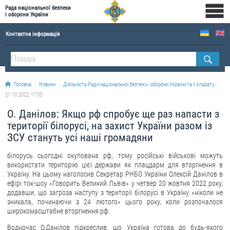
Рада національної безпеки
і оборони України
Контактна інформація
ПРО РНБОУ
Склад Ради національної безпеки і оборони України
Головна
Новини
Діяльність Ради національної безпеки і оборони України та її Апарату
Апарат Ради національної безпеки і оборони України
21.10.2022, 17:03
Правова основа діяльності Ради національної безпеки і оборони України
О. Данілов: Якщо рф спробує ще раз напасти з
Історична довідка про діяльність Ради національної безпеки і оборони України
території білорусі, на захист України разом із
ЗСУ стануть усі наші громадяни
ОФІЦІЙНІ ДОКУМЕНТИ
білорусь сьогодні окупована рф, тому російські військові можуть
ПРЕСЦЕНТР
використати територію цієї держави як плацдарм для вторгнення в
Україну. На цьому наголосив Секретар РНБО України Олексій Данілов в
Новини
ефірі ток-шоу «Говорить Великий Львів» у четвер 20 жовтня 2022 року,
додавши, що загроза наступу з території білорусі в Україну «ніколи не
Drone Deals
зникала, починаючи з 24 лютого» цього року, коли розпочалося
широкомасштабне вторгнення рф.
Фотогалерея
Водночас О.Данілов підкреслив, що Україна готова до будь-якого
Відеогалерея