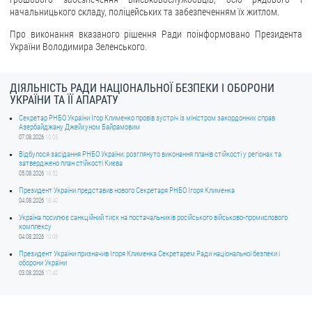
начальницького складу, поліцейських та забезпеченням їх житлом.
Про виконання вказаного рішення Ради поінформовано Президента
України Володимира Зеленського.
ДІЯЛЬНІСТЬ РАДИ НАЦІОНАЛЬНОЇ БЕЗПЕКИ І ОБОРОНИ
УКРАЇНИ ТА ЇЇ АПАРАТУ
Секретар РНБО України Ігор Клименко провів зустріч із міністром закордонних справ
Азербайджану Джейхуном Байрамовим
07.08.2026
10:03
Відбулося засідання РНБО України: розглянуто виконання планів стійкості у регіонах та
затверджено план стійкості Києва
05.08.2026
19:52
Президент України представив нового Секретаря РНБО Ігоря Клименка
04.08.2026
18:40
Україна посилює санкційний тиск на постачальників російського військово-промислового
комплексу
04.08.2026
10:06
Президент України призначив Ігоря Клименка Секретарем Ради національної безпеки і
оборони України
03.08.2026
17:40