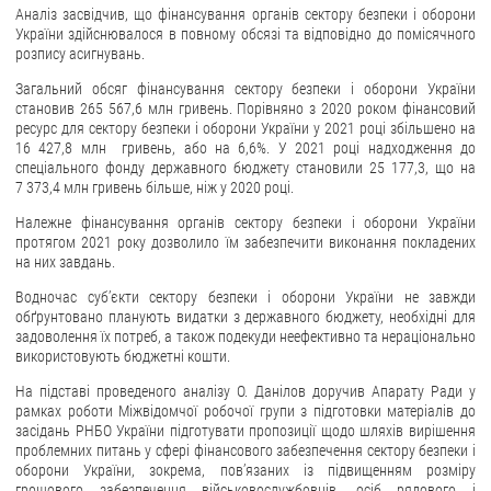
Аналіз засвідчив, що фінансування органів сектору безпеки і оборони
України здійснювалося в повному обсязі та відповідно до помісячного
ЗВЕРНЕННЯ ГРОМАДЯН
розпису асигнувань.
Звернення громадян
Загальний обсяг фінансування сектору безпеки і оборони України
становив 265 567,6 млн гривень. Порівняно з 2020 роком фінансовий
Електронне звернення
ресурс для сектору безпеки і оборони України у 2021 році збільшено на
16 427,8 млн гривень, або на 6,6%. У 2021 році надходження до
ДОСТУП ДО ПУБЛІЧНОЇ ІНФОРМАЦІЇ
спеціального фонду державного бюджету становили 25 177,3, що на
7 373,4 млн гривень більше, ніж у 2020 році.
Організація доступу до публічної інформації
Належне фінансування органів сектору безпеки і оборони України
Запит на отримання публічної інформації
протягом 2021 року дозволило їм забезпечити виконання покладених
на них завдань.
Облік публічної інформації
Водночас суб’єкти сектору безпеки і оборони України не завжди
Питання запобігання корупції
обґрунтовано планують видатки з державного бюджету, необхідні для
Публічні закупівлі
задоволення їх потреб, а також подекуди неефективно та нераціонально
використовують бюджетні кошти.
Внутрішній аудит
На підставі проведеного аналізу О. Данілов доручив Апарату Ради у
ДЕРЖАВНИЙ РЕЄСТР САНКЦІЙ
рамках роботи Міжвідомчої робочої групи з підготовки матеріалів до
засідань РНБО України підготувати пропозиції щодо шляхів вирішення
проблемних питань у сфері фінансового забезпечення сектору безпеки і
оборони України, зокрема, пов’язаних із підвищенням розміру
грошового забезпечення військовослужбовців, осіб рядового і