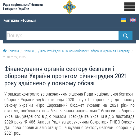
Рада національної безпеки
і оборони України
Контактна інформація
ПРО РНБОУ
Склад Ради національної безпеки і оборони України
Головна
Новини
Діяльність Ради національної безпеки і оборони України та її Апарату
Апарат Ради національної безпеки і оборони України
28.01.2022, 11:35
Правова основа діяльності Ради національної безпеки і оборони України
Фінансування органів сектору безпеки і
Історична довідка про діяльність Ради національної безпеки і оборони України
оборони України протягом січня-грудня 2021
року здійснено у повному обсязі
ОФІЦІЙНІ ДОКУМЕНТИ
У рамках контролю за виконанням рішення Ради національної безпеки і
ПРЕСЦЕНТР
оборони України від 5 листопада 2020 року «Про пропозиції до проєкту
Закону України «Про Державний бюджет України на 2021 рік» по
Новини
статтях, пов’язаних із забезпеченням національної безпеки і оборони
України», уведеного в дію Указом Президента України від 5 листопада
Drone Deals
2020 року № 486, Апарат Ради за дорученням Секретаря РНБО Олексія
Данілова провів аналіз стану фінансування сектору безпеки і оборони у
Фотогалерея
2021 році.
Відеогалерея