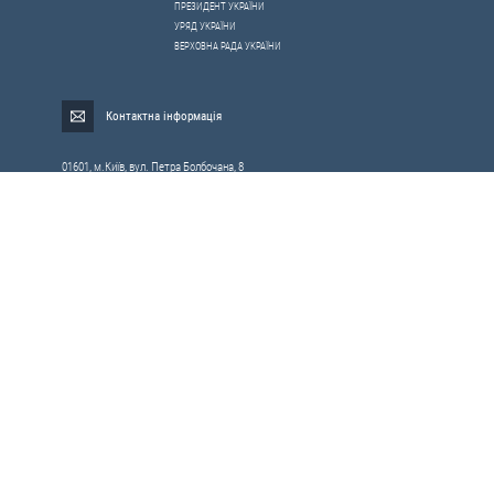
ПРЕЗИДЕНТ УКРАЇНИ
УРЯД УКРАЇНИ
ВЕРХОВНА РАДА УКРАЇНИ
Контактна інформація
01601, м.Київ, вул. Петра Болбочана, 8
Електронна адреса для звернень громадян:
gromada@rnbo.gov.ua
Телефони для надання інформації про звернення громадян та
запити на публічну інформацію: (044) 255-05-15, 255-06-49
Довідка про реєстрацію вхідної кореспонденції та інформація про
вихідну кореспонденцію Апарату РНБОУ: (044) 255-05-50, 255-06-34, 255-06-50
0-800-503-486 — «телефон довіри»
щодо протидії контрабанді та корупції на митниці
Слідкуй в соцмережах
Усі права на матеріали, розміщені на цьому сайті,
Мапа сайту