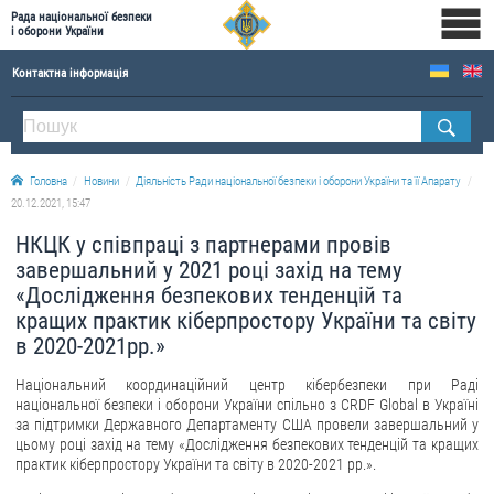
Рада національної безпеки
і оборони України
Контактна інформація
ПРО РНБОУ
Склад Ради національної безпеки і оборони України
Головна
Новини
Діяльність Ради національної безпеки і оборони України та її Апарату
Апарат Ради національної безпеки і оборони України
20.12.2021, 15:47
Правова основа діяльності Ради національної безпеки і оборони України
НКЦК у співпраці з партнерами провів
Історична довідка про діяльність Ради національної безпеки і оборони України
завершальний у 2021 році захід на тему
«Дослідження безпекових тенденцій та
ОФІЦІЙНІ ДОКУМЕНТИ
кращих практик кіберпростору України та світу
в 2020-2021рр.»
ПРЕСЦЕНТР
Національний координаційний центр кібербезпеки при Раді
Новини
національної безпеки і оборони України спільно з CRDF Global в Україні
за підтримки Державного Департаменту США провели завершальний у
Drone Deals
цьому році захід на тему «Дослідження безпекових тенденцій та кращих
Фотогалерея
практик кіберпростору України та світу в 2020-2021 рр.».
Відеогалерея