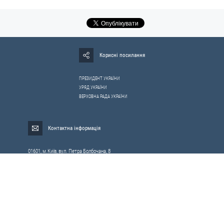
Корисні посилання
ПРЕЗИДЕНТ УКРАЇНИ
УРЯД УКРАЇНИ
ВЕРХОВНА РАДА УКРАЇНИ
Контактна інформація
01601, м.Київ, вул. Петра Болбочана, 8
Електронна адреса для звернень громадян:
gromada@rnbo.gov.ua
Телефони для надання інформації про звернення громадян та
запити на публічну інформацію: (044) 255-05-15, 255-06-49
Довідка про реєстрацію вхідної кореспонденції та інформація про
вихідну кореспонденцію Апарату РНБОУ: (044) 255-05-50, 255-06-34, 255-06-50
0-800-503-486 — «телефон довіри»
щодо протидії контрабанді та корупції на митниці