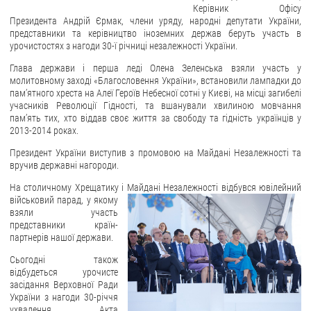
Керівник Офісу
Президента Андрій Єрмак, члени уряду, народні депутати України,
ЗВЕРНЕННЯ ГРОМАДЯН
представники та керівництво іноземних держав беруть участь в
урочистостях з нагоди 30-ї річниці незалежності України.
Звернення громадян
Глава держави і перша леді Олена Зеленська взяли участь у
Електронне звернення
молитовному заході «Благословення України», встановили лампадки до
пам’ятного хреста на Алеї Героїв Небесної сотні у Києві, на місці загибелі
ДОСТУП ДО ПУБЛІЧНОЇ ІНФОРМАЦІЇ
учасників Революції Гідності, та вшанували хвилиною мовчання
пам’ять тих, хто віддав своє життя за свободу та гідність українців у
Організація доступу до публічної інформації
2013-2014 роках.
Запит на отримання публічної інформації
Президент України виступив з промовою на Майдані Незалежності та
вручив державні нагороди.
Облік публічної інформації
На столичному Хрещатику і Майдані Незалежності відбувся ювілейний
Питання запобігання корупції
військовий парад, у якому
Публічні закупівлі
взяли участь
представники країн-
Внутрішній аудит
партнерів нашої держави.
ДЕРЖАВНИЙ РЕЄСТР САНКЦІЙ
Сьогодні також
відбудеться урочисте
засідання Верховної Ради
України з нагоди 30-річчя
ухвалення Акта