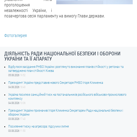
проголошення
незалежності України, і
позачергова сесія парламенту на вимогу Глави держави.
Фотогалерея
ДІЯЛЬНІСТЬ РАДИ НАЦІОНАЛЬНОЇ БЕЗПЕКИ І ОБОРОНИ
УКРАЇНИ ТА ЇЇ АПАРАТУ
Відбулося засідання РНБО України: розглянуто виконання планів стійкості у регіонах та
затверджено план стійкості Києва
05.08.2026
19:52
Президент України представив нового Секретаря РНБО Ігоря Клименка
04.08.2026
18:40
Україна посилює санкційний тиск на постачальників російського військово-промислового
комплексу
04.08.2026
10:06
Президент України призначив Ігоря Клименка Секретарем Ради національної безпеки і
оборони України
03.08.2026
17:40
Посилення тиску на агресора: підсумки липня
03.08.2026
11:50