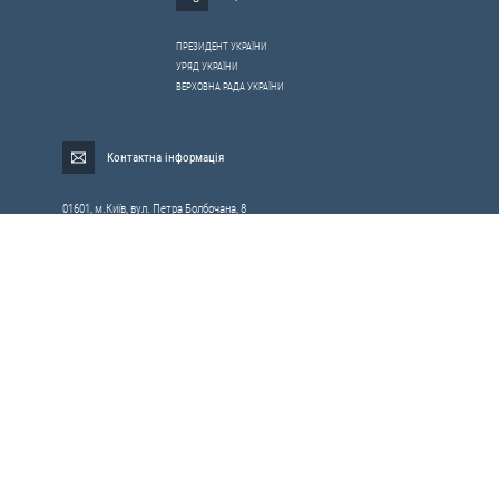
ПРЕЗИДЕНТ УКРАЇНИ
УРЯД УКРАЇНИ
ВЕРХОВНА РАДА УКРАЇНИ
Контактна інформація
01601, м.Київ, вул. Петра Болбочана, 8
Електронна адреса для звернень громадян:
gromada@rnbo.gov.ua
Телефони для надання інформації про звернення громадян та
запити на публічну інформацію: (044) 255-05-15, 255-06-49
Довідка про реєстрацію вхідної кореспонденції та інформація про
вихідну кореспонденцію Апарату РНБОУ: (044) 255-05-50, 255-06-34, 255-06-50
0-800-503-486 — «телефон довіри»
щодо протидії контрабанді та корупції на митниці
Слідкуй в соцмережах