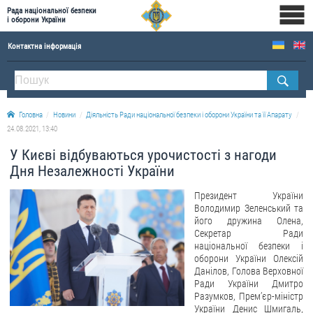
Рада національної безпеки
і оборони України
Контактна інформація
ПРО РНБОУ
Склад Ради національної безпеки і оборони України
Головна
Новини
Діяльність Ради національної безпеки і оборони України та її Апарату
Апарат Ради національної безпеки і оборони України
24.08.2021, 13:40
Правова основа діяльності Ради національної безпеки і оборони України
У Києві відбуваються урочистості з нагоди
Історична довідка про діяльність Ради національної безпеки і оборони України
Дня Незалежності України
ОФІЦІЙНІ ДОКУМЕНТИ
Президент України
Володимир Зеленський та
ПРЕСЦЕНТР
його дружина Олена,
Секретар Ради
національної безпеки і
Новини
оборони України Олексій
Drone Deals
Данілов, Голова Верховної
Ради України Дмитро
Фотогалерея
Разумков, Прем’єр-міністр
України Денис Шмигаль,
Відеогалерея