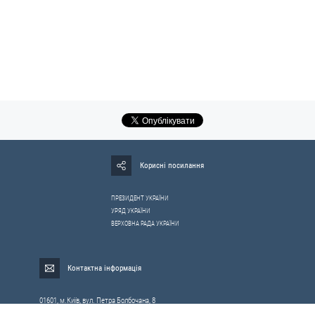
Корисні посилання
ПРЕЗИДЕНТ УКРАЇНИ
УРЯД УКРАЇНИ
ВЕРХОВНА РАДА УКРАЇНИ
Контактна інформація
01601, м.Київ, вул. Петра Болбочана, 8
Електронна адреса для звернень громадян:
gromada@rnbo.gov.ua