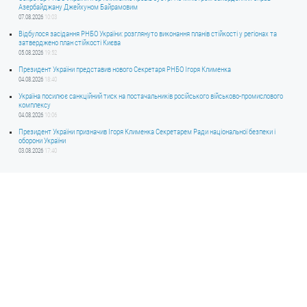
Азербайджану Джейхуном Байрамовим
07.08.2026
10:03
Відбулося засідання РНБО України: розглянуто виконання планів стійкості у регіонах та
затверджено план стійкості Києва
05.08.2026
19:52
Президент України представив нового Секретаря РНБО Ігоря Клименка
04.08.2026
18:40
Україна посилює санкційний тиск на постачальників російського військово-промислового
комплексу
04.08.2026
10:06
Президент України призначив Ігоря Клименка Секретарем Ради національної безпеки і
оборони України
03.08.2026
17:40