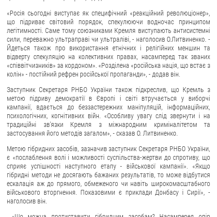
«Росія сьогодні виступає як специфічний «реакційний революціонер»,
що підриває світовий порядок, спекулюючи водночас принципом
легітимності. Саме тому союзниками Кремля виступають антисистемні
сили, переважно ультраправі чи ультраліві, - наголосив О.Литвиненко. -
Йдеться також про використання етнічних і релігійних меншин та
відверту спекуляцію на колективних правах, насамперед так званих
«співвітчизників» за кордоном». «Розділена «російська нація, що встає з
колін» - постійний рефрен російської пропаганди», - додав він.
Заступник Секретаря РНБО України також підкреслив, що Кремль з
метою підриву демократії в Європі і світі втручається у виборчі
кампанії, вдається до беззастережних маніпуляцій, інформаційних,
психологічних, когнітивних війн. «Особливу увагу слід звернути і на
традиційні зв'язки Кремля з міжнародним криміналітетом та
застосування його методів загалом», - сказав О. Литвиненко.
Метою гібридних засобів, зазначив заступник Секретаря РНБО України,
є «послаблення волі і можливості суспільства-жертви до спротиву, що
сприяє успішності наступного етапу - військової кампанії». «Якщо
гібридні методи не досягають бажаних результатів, то може відбутися
ескалація аж до прямого, обмеженого чи навіть широкомасштабного
військового вторгнення. Показовими є приклади Донбасу і Сирії», -
наголосив він.
«Що можна протиставити гібридним засобам? Насамперед опір