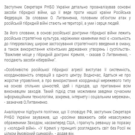
Заступник Секретаря РНБО України детально проаналізував основні
ЗВЕРНЕННЯ ГРОМАДЯН
засоби гібридної війни, що її веде проти нашої країни Російська
Федерація. За словами О. Литвиненка, головним об'єктом атак у
Звернення громадян
російській гібридній війні стають не території, а уми і серця людей.
Електронне звернення
За його словами, в основі російської доктрини гібридної війни лежить
російська стратегічна культура, наріжними каменями якої є «схильність
ДОСТУП ДО ПУБЛІЧНОЇ ІНФОРМАЦІЇ
до гіперреалізму, широке застосування стратегічного введення в оману,
а також використання клієнтських державних утворень і суспільств».
"Важливе місце у гібридній доктрині Кремля, - сказав О Литвиненко, -
Організація доступу до публічної інформації
посідають засоби кібервійни".
Запит на отримання публічної інформації
«Особливістю російської гібридної агресії виступає її системність,
Облік публічної інформації
координованість операцій з одного центру. Водночас, йдеться не про
жорстке управління, а про використання координації мережевого типу
Питання запобігання корупції
на основі спільних цінностей, ідей і підходів, що притаманні всім
Публічні закупівлі
виконавцям заходів. Такий підхід став можливим завдяки сучасним
інформаційним технологіям, зокрема, інтернету і соціальним мережам»,
Внутрішній аудит
- зазначив О.Литвиненко.
ДЕРЖАВНИЙ РЕЄСТР САНКЦІЙ
Аналізуючи підґрунтя політики, що її сповідує РФ, заступник Секретаря
РНБО України зауважив, що «росіяни вважають себе незаслужено
ображеними Заходом, насамперед США, і прагнуть реваншу за поразку
у «холодній війні». «У Кремлі у принципі розглядають світ без Росії як
цілком ймовірний сценарій», - додав він.