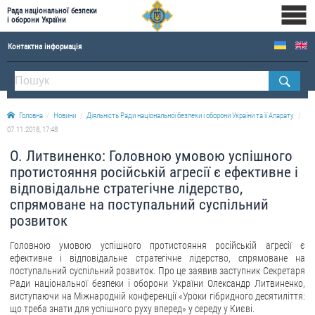
Рада національної безпеки
і оборони України
Контактна інформація
ПРО РНБОУ
Склад Ради національної безпеки і оборони України
Головна
Новини
Діяльність Ради національної безпеки і оборони України та її Апарату
Апарат Ради національної безпеки і оборони України
07.11.2018, 17:48
Правова основа діяльності Ради національної безпеки і оборони України
О. Литвиненко: Головною умовою успішного
Історична довідка про діяльність Ради національної безпеки і оборони України
протистояння російській агресії є ефективне і
відповідальне стратегічне лідерство,
ОФІЦІЙНІ ДОКУМЕНТИ
спрямоване на поступальний суспільний
розвиток
ПРЕСЦЕНТР
Головною умовою успішного протистояння російській агресії є
Новини
ефективне і відповідальне стратегічне лідерство, спрямоване на
поступальний суспільний розвиток. Про це заявив заступник Секретаря
Drone Deals
Ради національної безпеки і оборони України Олександр Литвиненко,
Фотогалерея
виступаючи на Міжнародній конференції «Уроки гібридного десятиліття:
що треба знати для успішного руху вперед» у середу у Києві.
Відеогалерея