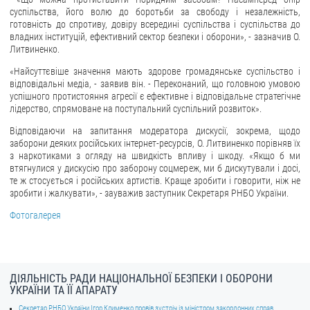
суспільства, його волю до боротьби за свободу і незалежність,
готовність до спротиву, довіру всередині суспільства і суспільства до
владних інституцій, ефективний сектор безпеки і оборони», - зазначив О.
Литвиненко.
«Найсуттєвіше значення мають здорове громадянське суспільство і
відповідальні медіа, - заявив він. - Переконаний, що головною умовою
успішного протистояння агресії є ефективне і відповідальне стратегічне
лідерство, спрямоване на поступальний суспільний розвиток».
Відповідаючи на запитання модератора дискусії, зокрема, щодо
заборони деяких російських інтернет-ресурсів, О. Литвиненко порівняв їх
з наркотиками з огляду на швидкість впливу і шкоду. «Якщо б ми
втягнулися у дискусію про заборону соцмереж, ми б дискутували і досі,
те ж стосується і російських артистів. Краще зробити і говорити, ніж не
зробити і жалкувати», - зауважив заступник Секретаря РНБО України.
Фотогалерея
ДІЯЛЬНІСТЬ РАДИ НАЦІОНАЛЬНОЇ БЕЗПЕКИ І ОБОРОНИ
УКРАЇНИ ТА ЇЇ АПАРАТУ
Секретар РНБО України Ігор Клименко провів зустріч із міністром закордонних справ