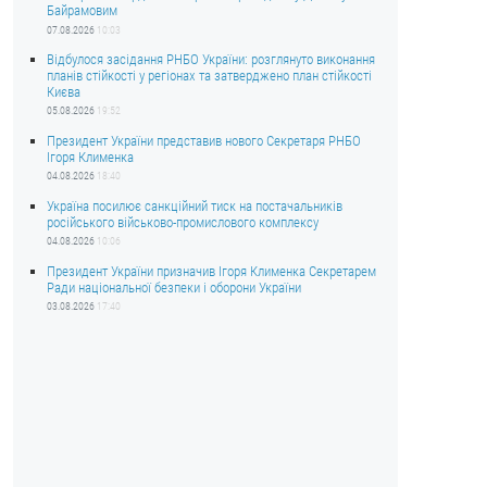
Байрамовим
07.08.2026
10:03
Відбулося засідання РНБО України: розглянуто виконання
планів стійкості у регіонах та затверджено план стійкості
Києва
05.08.2026
19:52
Президент України представив нового Секретаря РНБО
Ігоря Клименка
04.08.2026
18:40
Україна посилює санкційний тиск на постачальників
російського військово-промислового комплексу
04.08.2026
10:06
Президент України призначив Ігоря Клименка Секретарем
Ради національної безпеки і оборони України
03.08.2026
17:40