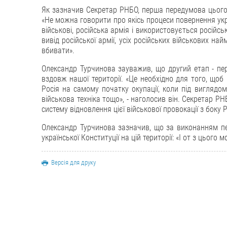
Як зазначив Секретар РНБО, перша передумова цього п
«Не можна говорити про якісь процеси повернення укр
військові, російська армія і використовується російсь
вивід російської армії, усіх російських військових найм
вбивати».
Олександр Турчинова зауважив, що другий етап - пе
вздовж нашої території. «Це необхідно для того, щоб
Росія на самому початку окупації, коли під виглядом
військова техніка тощо», - наголосив він. Секретар Р
систему відновлення цієї військової провокації з боку 
Олександр Турчинова зазначив, що за виконанням пер
української Конституції на цій території: «І от з цього
Версія для друку