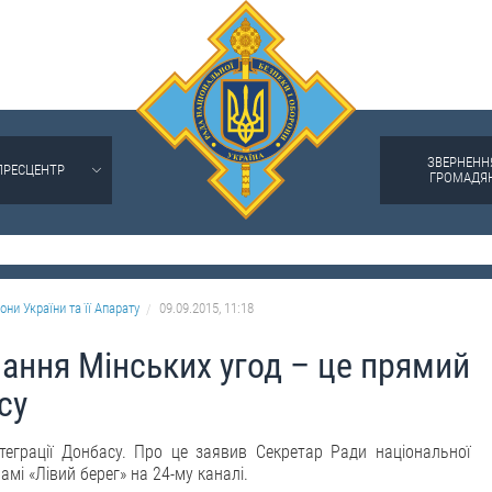
ЗВЕРНЕНН
ПРЕСЦЕНТР
ГРОМАДЯ
они України та її Апарату
09.09.2015, 11:18
ання Мінських угод – це прямий
су
теграції Донбасу. Про це заявив Секретар Ради національної
мі «Лівий берег» на 24-му каналі.