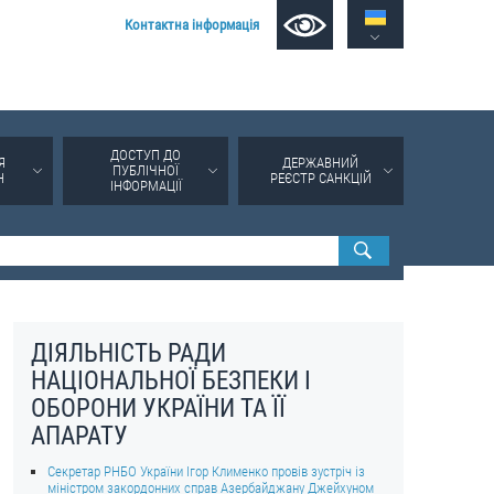
Контактна інформація
ДОСТУП ДО
Я
ДЕРЖАВНИЙ
ПУБЛІЧНОЇ
Н
РЕЄСТР САНКЦІЙ
ІНФОРМАЦІЇ
ДІЯЛЬНІСТЬ РАДИ
НАЦІОНАЛЬНОЇ БЕЗПЕКИ І
ОБОРОНИ УКРАЇНИ ТА ЇЇ
АПАРАТУ
Секретар РНБО України Ігор Клименко провів зустріч із
міністром закордонних справ Азербайджану Джейхуном