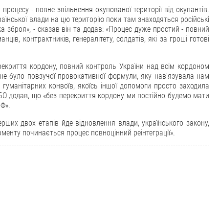
роцесу - повне звільнення окупованої території від окупантів.
аїнської влади на цю територію поки там знаходяться російські
ка зброя», - сказав він та додав: «Процес дуже простий - повний
анців, контрактників, генералітету, солдатів, які за гроші готові
рекриття кордону, повний контроль України над всім кордоном
 не було повзучої провокативної формули, яку нав'язувала нам
 гуманітарних конвоїв, якоїсь іншої допомоги просто заходила
НБО додав, що «без перекриття кордону ми постійно будемо мати
РФ».
ших двох етапів йде відновлення влади, українського закону,
 моменту починається процес повноцінний реінтеграції».