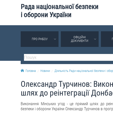
Рада національної безпеки
і оборони України
ОФІЦІЙНІ
ПРО РНБОУ
ДОКУМЕНТИ
Головна
Новини
Діяльність Ради національної безпеки і обор
Олександр Турчинов: Викон
шлях до реінтеграції Донба
Виконання Мінських угод - це прямий шлях до реін
безпеки і оборони України Олександр Турчинов в програ