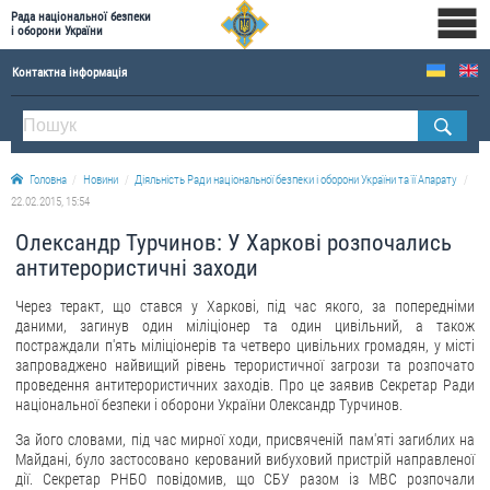
Рада національної безпеки
і оборони України
Контактна інформація
ПРО РНБОУ
Склад Ради національної безпеки і оборони України
Головна
Новини
Діяльність Ради національної безпеки і оборони України та її Апарату
Апарат Ради національної безпеки і оборони України
22.02.2015, 15:54
Правова основа діяльності Ради національної безпеки і оборони України
Олександр Турчинов: У Харкові розпочались
Історична довідка про діяльність Ради національної безпеки і оборони України
антитерористичні заходи
ОФІЦІЙНІ ДОКУМЕНТИ
Через теракт, що стався у Харкові, під час якого, за попередніми
даними, загинув один міліціонер та один цивільний, а також
ПРЕСЦЕНТР
постраждали п'ять міліціонерів та четверо цивільних громадян, у місті
запроваджено найвищий рівень терористичної загрози та розпочато
проведення антитерористичних заходів. Про це заявив Секретар Ради
Новини
національної безпеки і оборони України Олександр Турчинов.
Drone Deals
За його словами, під час мирної ходи, присвяченій пам'яті загиблих на
Фотогалерея
Майдані, було застосовано керований вибуховий пристрій направленої
дії. Секретар РНБО повідомив, що СБУ разом із МВС розпочали
Відеогалерея