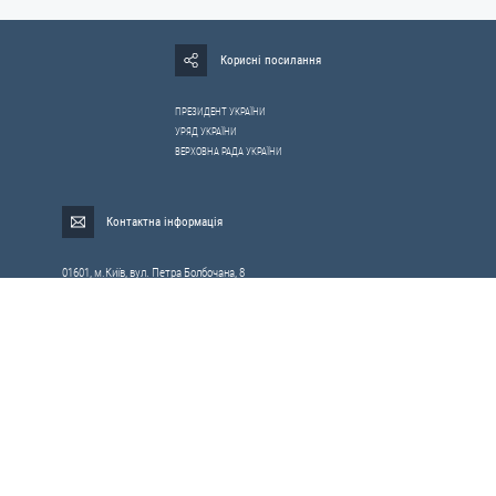
Корисні посилання
ПРЕЗИДЕНТ УКРАЇНИ
УРЯД УКРАЇНИ
ВЕРХОВНА РАДА УКРАЇНИ
Контактна інформація
01601, м.Київ, вул. Петра Болбочана, 8
Електронна адреса для звернень громадян:
gromada@rnbo.gov.ua
Телефони для надання інформації про звернення громадян та
запити на публічну інформацію: (044) 255-05-15, 255-06-49
Довідка про реєстрацію вхідної кореспонденції та інформація про
вихідну кореспонденцію Апарату РНБОУ: (044) 255-05-50, 255-06-34, 255-06-50
0-800-503-486 — «телефон довіри»
щодо протидії контрабанді та корупції на митниці
Слідкуй в соцмережах