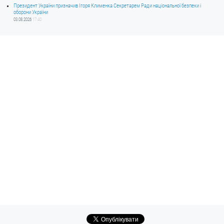
Президент України призначив Ігоря Клименка Секретарем Ради національної безпеки і
оборони України
03.08.2026
17:40