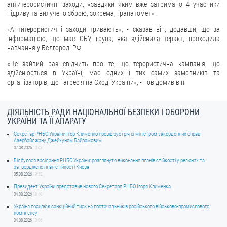
антитерористичні заходи, «завдяки яким вже затримано 4 учасники
підриву та вилучено зброю, зокрема, гранатомет».
ЗВЕРНЕННЯ ГРОМАДЯН
«Антитерористичні заходи тривають», - сказав він, додавши, що за
Звернення громадян
інформацією, що має СБУ, група, яка здійснила теракт, проходила
навчання у Бєлгороді РФ.
Електронне звернення
«Це зайвий раз свідчить про те, що терористична кампанія, що
ДОСТУП ДО ПУБЛІЧНОЇ ІНФОРМАЦІЇ
здійснюється в Україні, має одних і тих самих замовників та
організаторів, що і агресія на Сході України», - повідомив він.
Організація доступу до публічної інформації
Запит на отримання публічної інформації
ДІЯЛЬНІСТЬ РАДИ НАЦІОНАЛЬНОЇ БЕЗПЕКИ І ОБОРОНИ
УКРАЇНИ ТА ЇЇ АПАРАТУ
Облік публічної інформації
Секретар РНБО України Ігор Клименко провів зустріч із міністром закордонних справ
Питання запобігання корупції
Азербайджану Джейхуном Байрамовим
07.08.2026
10:03
Публічні закупівлі
Відбулося засідання РНБО України: розглянуто виконання планів стійкості у регіонах та
Внутрішній аудит
затверджено план стійкості Києва
05.08.2026
19:52
ДЕРЖАВНИЙ РЕЄСТР САНКЦІЙ
Президент України представив нового Секретаря РНБО Ігоря Клименка
04.08.2026
18:40
Україна посилює санкційний тиск на постачальників російського військово-промислового
комплексу
04.08.2026
10:06