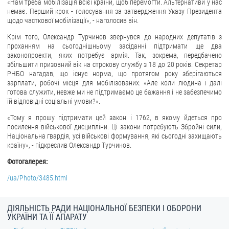
«Нам треба мобілізація всієї країни, щоб перемогти. Альтернативи у нас
немає. Перший крок - голосування за затвердження Указу Президента
ЗВЕРНЕННЯ ГРОМАДЯН
щодо часткової мобілізації», - наголосив він.
Крім того, Олександр Турчинов звернувся до народних депутатів з
Звернення громадян
проханням на сьогоднішньому засіданні підтримати ще два
Електронне звернення
законопроекти, яких потребує армія. Так, зокрема, передбачено
збільшити призовний вік на строкову службу з 18 до 20 років. Секретар
ДОСТУП ДО ПУБЛІЧНОЇ ІНФОРМАЦІЇ
РНБО нагадав, що існує норма, що протягом року зберігаються
зарплати, робочі місця для мобілізованих: «Але коли людина і далі
готова служити, невже ми не підтримаємо це бажання і не забезпечимо
Організація доступу до публічної інформації
їй відповідні соціальні умови?».
Запит на отримання публічної інформації
«Тому я прошу підтримати цей закон і 1762, в якому йдеться про
Облік публічної інформації
посилення військової дисципліни. Ці закони потребують Збройні сили,
Національна гвардія, усі військові формування, які сьогодні захищають
Питання запобігання корупції
країну», - підкреслив Олександр Турчинов.
Публічні закупівлі
Фотогалерея:
Внутрішній аудит
/ua/Photo/3485.html
ДЕРЖАВНИЙ РЕЄСТР САНКЦІЙ
ДІЯЛЬНІСТЬ РАДИ НАЦІОНАЛЬНОЇ БЕЗПЕКИ І ОБОРОНИ
УКРАЇНИ ТА ЇЇ АПАРАТУ