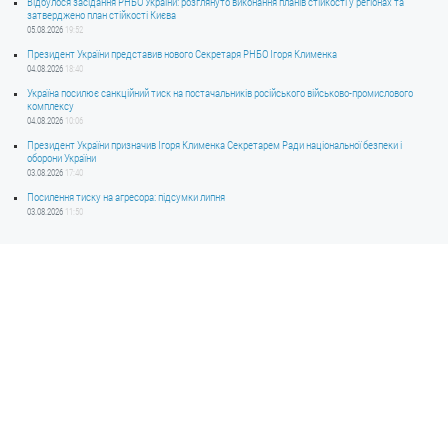
Відбулося засідання РНБО України: розглянуто виконання планів стійкості у регіонах та
затверджено план стійкості Києва
05.08.2026
19:52
Президент України представив нового Секретаря РНБО Ігоря Клименка
04.08.2026
18:40
Україна посилює санкційний тиск на постачальників російського військово-промислового
комплексу
04.08.2026
10:06
Президент України призначив Ігоря Клименка Секретарем Ради національної безпеки і
оборони України
03.08.2026
17:40
Посилення тиску на агресора: підсумки липня
03.08.2026
11:50