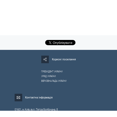
Корисні посилання
ПРЕЗИДЕНТ УКРАЇНИ
УРЯД УКРАЇНИ
ВЕРХОВНА РАДА УКРАЇНИ
Контактна інформація
01601, м.Київ, вул. Петра Болбочана, 8
Електронна адреса для звернень громадян:
gromada@rnbo.gov.ua