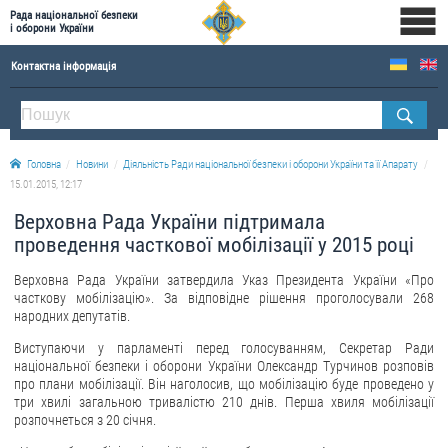
Рада національної безпеки
і оборони України
Контактна інформація
ПРО РНБОУ
Склад Ради національної безпеки і оборони України
Головна
Новини
Діяльність Ради національної безпеки і оборони України та її Апарату
Апарат Ради національної безпеки і оборони України
15.01.2015, 12:17
Правова основа діяльності Ради національної безпеки і оборони України
Верховна Рада України підтримала
Історична довідка про діяльність Ради національної безпеки і оборони України
проведення часткової мобілізації у 2015 році
ОФІЦІЙНІ ДОКУМЕНТИ
Верховна Рада України затвердила Указ Президента України «Про
часткову мобілізацію». За відповідне рішення проголосували 268
ПРЕСЦЕНТР
народних депутатів.
Виступаючи у парламенті перед голосуванням, Секретар Ради
Новини
національної безпеки і оборони України Олександр Турчинов розповів
про плани мобілізації. Він наголосив, що мобілізацію буде проведено у
Drone Deals
три хвилі загальною тривалістю 210 днів. Перша хвиля мобілізації
Фотогалерея
розпочнеться з 20 січня.
Відеогалерея