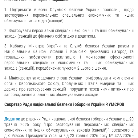
1. Підтримати внесені Службою безпеки України пропозиції щодо
застосування персональних спеціальних економічних та інших
обмежувальних заходів (санкцій).
2. Застосувати персональні спеціальні економічні та інші обмежувальні
заходи (санкції) до фізичних осіб згідно з додатком.
3. Кабінету Міністрів України та Службі безпеки України разом з
Національним банком України і Комісією державних нагород та
геральдики забезпечити реалізацію і моніторинг ефективності
персональних спеціальних економічних та інших обмежувальних
заходів (санкцій), передбачених пунктом 2 цього рішення.
4. Міністерству закордонних справ України поінформувати компетентні
органи Європейського Союзу, Сполучених Штатів Америки та інших
держав про застосування санкцій і порушити перед ними питання про
запровадження аналогічних обмежувальних заходів.
Секретар Ради національної безпеки і оборони України Р.УМЄРОВ
Додаток
до рішення Ради національної безпеки і оборони України від 20
травня 2026 року "Про застосування персональних спеціальних
економічних та інших обмежувальних заходів (санкцій)", введеного в
дію Указом Президента України від 23 травня 2026 року № 427/2026 -