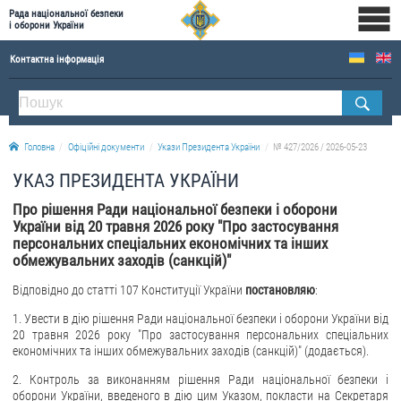
Рада національної безпеки
і оборони України
Контактна інформація
ПРО РНБОУ
Склад Ради національної безпеки і оборони України
Головна
Офіційні документи
Укази Президента України
№ 427/2026 / 2026-05-23
Апарат Ради національної безпеки і оборони України
УКАЗ ПРЕЗИДЕНТА УКРАЇНИ
Правова основа діяльності Ради національної безпеки і оборони України
Про рішення Ради національної безпеки і оборони
Історична довідка про діяльність Ради національної безпеки і оборони України
України від 20 травня 2026 року "Про застосування
персональних спеціальних економічних та інших
ОФІЦІЙНІ ДОКУМЕНТИ
обмежувальних заходів (санкцій)"
ПРЕСЦЕНТР
Відповідно до статті 107 Конституції України
постановляю
:
1. Увести в дію рішення Ради національної безпеки і оборони України від
Новини
20 травня 2026 року "Про застосування персональних спеціальних
Drone Deals
економічних та інших обмежувальних заходів (санкцій)" (додається).
Фотогалерея
2. Контроль за виконанням рішення Ради національної безпеки і
оборони України, введеного в дію цим Указом, покласти на Секретаря
Відеогалерея