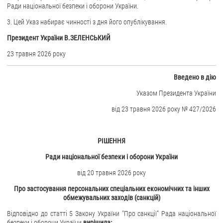
Ради національної безпеки і оборони України.
ЗВЕРНЕННЯ ГРОМАДЯН
3. Цей Указ набирає чинності з дня його опублікування.
Президент України В.ЗЕЛЕНСЬКИЙ
Звернення громадян
Електронне звернення
23 травня 2026 року
ДОСТУП ДО ПУБЛІЧНОЇ ІНФОРМАЦІЇ
Вве
дено в дію
Організація доступу до публічної інформації
Указом Президента України
Запит на отримання публічної інформації
від 23 травня 2026 року № 427/2026
Облік публічної інформації
Питання запобігання корупції
РІШЕННЯ
Публічні закупівлі
Ради національної безпеки і оборони України
Внутрішній аудит
від 20 травня 2026 року
ДЕРЖАВНИЙ РЕЄСТР САНКЦІЙ
Про застосування персональних спеціальних економічних та інших
обмежувальних заходів (санкцій)
Відповідно до статті 5 Закону України "Про санкції" Рада національної
безпеки і оборони України
вирішила: