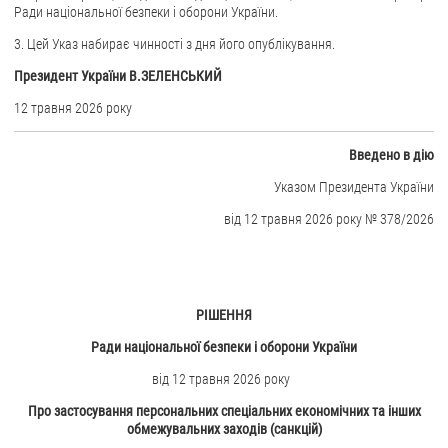
Ради національної безпеки і оборони України.
ЗВЕРНЕННЯ ГРОМАДЯН
3. Цей Указ набирає чинності з дня його опублікування.
Президент України В.ЗЕЛЕНСЬКИЙ
Звернення громадян
Електронне звернення
12 травня 2026 року
ДОСТУП ДО ПУБЛІЧНОЇ ІНФОРМАЦІЇ
Вве
дено в дію
Організація доступу до публічної інформації
Указом Президента України
Запит на отримання публічної інформації
від 12 травня 2026 року № 378/2026
Облік публічної інформації
Питання запобігання корупції
Публічні закупівлі
РІШЕННЯ
Внутрішній аудит
Ради національної безпеки і оборони України
ДЕРЖАВНИЙ РЕЄСТР САНКЦІЙ
від 12 травня 2026 року
Про застосування персональних спеціальних економічних та інших
обмежувальних заходів (санкцій)