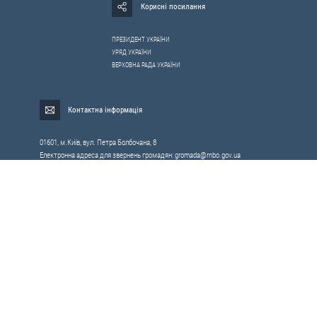
Корисні посилання
ПРЕЗИДЕНТ УКРАЇНИ
УРЯД УКРАЇНИ
ВЕРХОВНА РАДА УКРАЇНИ
Контактна інформація
01601, м.Київ, вул. Петра Болбочана, 8
Електронна адреса для звернень громадян:
gromada@rnbo.gov.ua
Телефони для надання інформації про звернення громадян та
запити на публічну інформацію: (044) 255-05-15, 255-06-49
Довідка про реєстрацію вхідної кореспонденції та інформація про
вихідну кореспонденцію Апарату РНБОУ: (044) 255-05-50, 255-06-34, 255-06-50
0-800-503-486 — «телефон довіри»
щодо протидії контрабанді та корупції на митниці
Слідкуй в соцмережах