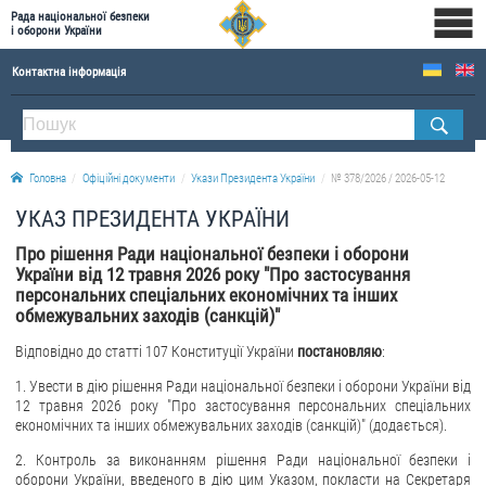
Рада національної безпеки
і оборони України
Контактна інформація
ПРО РНБОУ
Склад Ради національної безпеки і оборони України
Головна
Офіційні документи
Укази Президента України
№ 378/2026 / 2026-05-12
Апарат Ради національної безпеки і оборони України
УКАЗ ПРЕЗИДЕНТА УКРАЇНИ
Правова основа діяльності Ради національної безпеки і оборони України
Про рішення Ради національної безпеки і оборони
Історична довідка про діяльність Ради національної безпеки і оборони України
України від 12 травня 2026 року "Про застосування
персональних спеціальних економічних та інших
ОФІЦІЙНІ ДОКУМЕНТИ
обмежувальних заходів (санкцій)"
ПРЕСЦЕНТР
Відповідно до статті 107 Конституції України
постановляю
:
1. Увести в дію рішення Ради національної безпеки і оборони України від
Новини
12 травня 2026 року "Про застосування персональних спеціальних
Drone Deals
економічних та інших обмежувальних заходів (санкцій)" (додається).
Фотогалерея
2. Контроль за виконанням рішення Ради національної безпеки і
оборони України, введеного в дію цим Указом, покласти на Секретаря
Відеогалерея