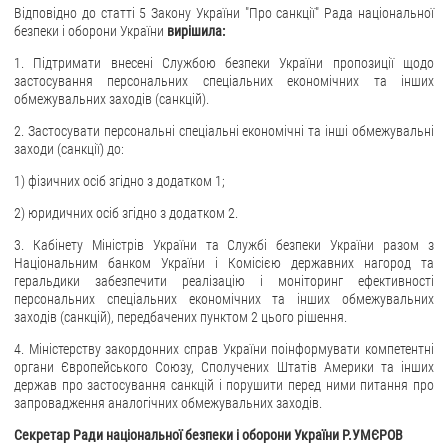
Відповідно до статті 5 Закону України "Про санкції" Рада національної
безпеки і оборони України
вирішила:
1. Підтримати внесені Службою безпеки України пропозиції щодо
застосування персональних спеціальних економічних та інших
обмежувальних заходів (санкцій).
2. Застосувати персональні спеціальні економічні та інші обмежувальні
заходи (санкції) до:
1) фізичних осіб згідно з додатком 1;
2) юридичних осіб згідно з додатком 2.
3. Кабінету Міністрів України та Службі безпеки України разом з
Національним банком України і Комісією державних нагород та
геральдики забезпечити реалізацію і моніторинг ефективності
персональних спеціальних економічних та інших обмежувальних
заходів (санкцій), передбачених пунктом 2 цього рішення.
4. Міністерству закордонних справ України поінформувати компетентні
органи Європейського Союзу, Сполучених Штатів Америки та інших
держав про застосування санкцій і порушити перед ними питання про
запровадження аналогічних обмежувальних заходів.
Секретар Ради національної безпеки і оборони України Р.УМЄРОВ