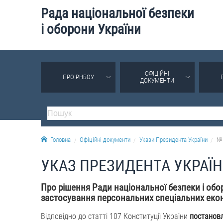
Рада національної безпеки
і оборони України
ОФІЦІЙНІ
ПРО РНБОУ
ДОКУМЕНТИ
Головна
Офіційні документи
Укази Президента України
№ 
УКАЗ ПРЕЗИДЕНТА УКРАЇ
Про рішення Ради національної безпеки і обор
застосування персональних спеціальних екон
Відповідно до статті 107 Конституції України
постанов