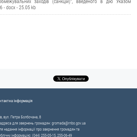
бмежувальних заходів (санкцій)", введеного в дію Указом
 - docx - 25.05 kb
нтактна інформація
в, вул. Петра Болбочана, 8
 адреса для звернень громадян:
gromada@rnbo.gov.ua
я надання інформації про звернення громадян та
ублічну інформацію: (044) 255-05-15, 255-06-49