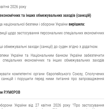
 квітня 2026 року
економічних та інших обмежувальних заходів (санкцій)
ада національної безпеки і оборони України
вирішила:
зиції щодо застосування персональних спеціальних економічних
ші обмежувальні заходи (санкції) до суден згідно з додатком.
езпеки України та Національним банком України забезпечити
их спеціальних економічних та інших обмежувальних заходів
рмувати компетентні органи Європейського Союзу, Сполучених
 санкцій і порушити перед ними питання про запровадження
їни Р.УМЄРОВ
борони України від 27 квітня 2026 року "Про застосування