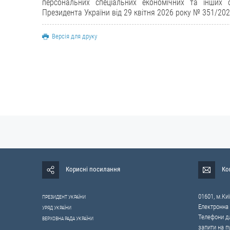
персональних спеціальних економічних та інших о
Президента України від 29 квітня 2026 року № 351/2026
Версія для друку
Корисні посилання
Ко
01601, м.Киї
ПРЕЗИДЕНТ УКРАЇНИ
Електронна
УРЯД УКРАЇНИ
Телефони дл
ВЕРХОВНА РАДА УКРАЇНИ
запити на п