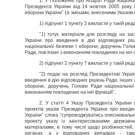
1. У Положенні про Апарат Ради націона
Президента України від 14 жовтня 2005 року 
оборони України" (зі змінами, внесеними Указом 
1) підпункт
1
пункту 3 викласти у такій реда
"1) готує матеріали для розгляду на за
України про введення в дію відповідних рі
національної безпеки І оборони, доручень Голо
Ради, пов'язані з виконанням покладених на неї 
2)
підпункт 2 пункту 7 викласти у такій реда
"2) подає на розгляд Президентові Украї
введення в дію відповідних рішень Ради, інших а
оборони, доручень Голови Ради національної
виконанням покладених на неї функцій".
2. У статті 4 Указу Президента України
проектів указів Президента України про введе
України" слова "супроводжуватись пояснювальн
проекту указу із заінтересованими державн
матеріалами, в тому числі щодо розбіжностей,
органах, а у відповідних випадках - так