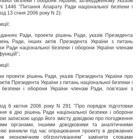
льної безпеки і оборони України, затвердженому Указом
N 1446 "Питання Апарату Ради національної безпеки і
від 13 січня 2006 року
N
2):
кції:
сіданнях Ради, проекти рішень Ради, указів Президента
шень Ради, інших актів Президента України з питань
ви Ради національної безпеки і оборони України членам
функцій";
кції:
ни проекти рішень Ради, указів Президента України про
ктів Президента України з питань національної безпеки і
 безпеки і оборони України членам Ради, пов'язані з
 від 6 квітня 2006 року
N
291 "Про порядок підготовки
ння в дію рішень Ради національної безпеки і оборони
ою запискою щодо його змісту, довідкою про погодження
ими органами, іншими довідковими та аналітичними
 які виникли під час опрацювання проекту в державних
ож економічним обгрунтуванням" замінити словами