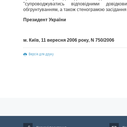
"супроводжуватись відповідними довідко
обгрунтуванням, а також стенограмою засідання 
Президент України
м. Київ
,
11 вересня 2006 року
,
N
750/2
00
6
Версія для друку