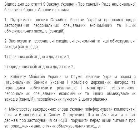
Відповідно до статті 5 Закону України «Про санкції» Рада національної
безпеки і оборони України вирішила:
1. Підтримати внесені Службою безпеки України пропозиції щодо
застосування персональних спеціальних економічних та інших
обмежувальних заходів (санкцій).
2. Застосувати персональні спеціальні економічні та інші обмежувальні
заходи (санкції) до:
1) фізичних осіб згідно з додатком 1;
2) юридичних осіб згідно з додатком 2.
3. Кабінету Міністрів України та Службі безпеки України разом з
Національним банком України і Комісією державних нагород та
геральдики забезпечити реалізацію і моніторинг ефективності
персональних спеціальних економічних та інших обмежувальних
заходів (санкцій), передбачених пунктом 2 цього рішення.
4. Міністерству закордонних справ України поінформувати компетентні
органи Європейського Союзу, Сполучених Штатів Америки та інших
держав про застосування санкцій і порушити перед ними питання про
запровадження аналогічних обмежувальних заходів.