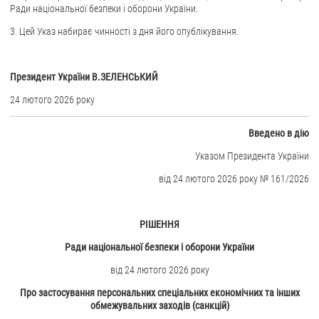
Ради національної безпеки і оборони України.
ЗВЕРНЕННЯ ГРОМАДЯН
3. Цей Указ набирає чинності з дня його опублікування.
Звернення громадян
Електронне звернення
Президент України В.ЗЕЛЕНСЬКИЙ
24 лютого 2026 року
ДОСТУП ДО ПУБЛІЧНОЇ ІНФОРМАЦІЇ
Організація доступу до публічної інформації
Вве
дено в дію
Запит на отримання публічної інформації
Указом Президента України
Облік публічної інформації
від 24 лютого 2026 року № 161/2026
Питання запобігання корупції
Публічні закупівлі
РІШЕННЯ
Внутрішній аудит
Ради національної безпеки і оборони України
ДЕРЖАВНИЙ РЕЄСТР САНКЦІЙ
від 24 лютого 2026 року
Про застосування персональних спеціальних економічних та інших
обмежувальних заходів (санкцій)