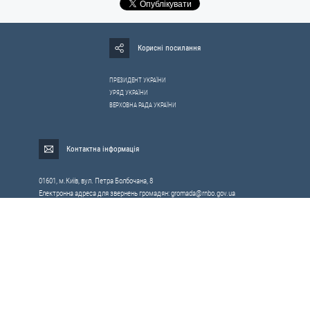
Корисні посилання
ПРЕЗИДЕНТ УКРАЇНИ
УРЯД УКРАЇНИ
ВЕРХОВНА РАДА УКРАЇНИ
Контактна інформація
01601, м.Київ, вул. Петра Болбочана, 8
Електронна адреса для звернень громадян:
gromada@rnbo.gov.ua
Телефони для надання інформації про звернення громадян та
запити на публічну інформацію: (044) 255-05-15, 255-06-49
Довідка про реєстрацію вхідної кореспонденції та інформація про
вихідну кореспонденцію Апарату РНБОУ: (044) 255-05-50, 255-06-34, 255-06-50
0-800-503-486 — «телефон довіри»
щодо протидії контрабанді та корупції на митниці