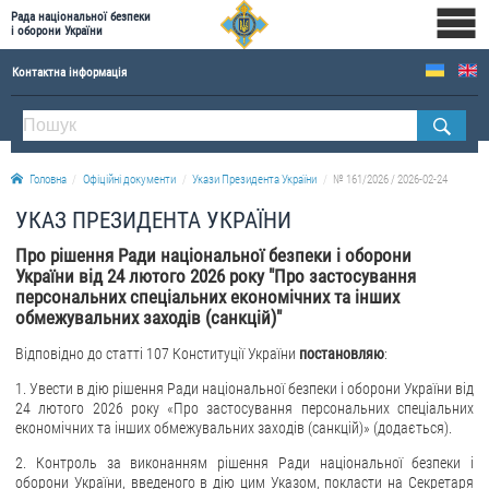
Рада національної безпеки
і оборони України
Контактна інформація
ПРО РНБОУ
Склад Ради національної безпеки і оборони України
Головна
Офіційні документи
Укази Президента України
№ 161/2026 / 2026-02-24
Апарат Ради національної безпеки і оборони України
УКАЗ ПРЕЗИДЕНТА УКРАЇНИ
Правова основа діяльності Ради національної безпеки і оборони України
Про рішення Ради національної безпеки і оборони
Історична довідка про діяльність Ради національної безпеки і оборони України
України від 24 лютого 2026 року "Про застосування
персональних спеціальних економічних та інших
ОФІЦІЙНІ ДОКУМЕНТИ
обмежувальних заходів (санкцій)"
ПРЕСЦЕНТР
Відповідно до статті 107 Конституції України
постановляю
:
1. Увести в дію рішення Ради національної безпеки і оборони України від
Новини
24 лютого 2026 року «Про застосування персональних спеціальних
Drone Deals
економічних та інших обмежувальних заходів (санкцій)» (додається).
Фотогалерея
2. Контроль за виконанням рішення Ради національної безпеки і
оборони України, введеного в дію цим Указом, покласти на Секретаря
Відеогалерея