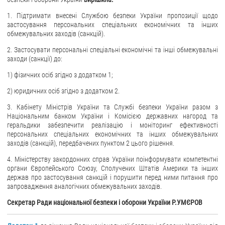
1. Підтримати внесені Службою безпеки України пропозиції щодо
застосування персональних спеціальних економічних та інших
обмежувальних заходів (санкцій).
2. Застосувати персональні спеціальні економічні та інші обмежувальні
заходи (санкції) до:
1) фізичних осіб згідно з додатком 1;
2) юридичних осіб згідно з додатком 2.
3. Кабінету Міністрів України та Службі безпеки України разом з
Національним банком України і Комісією державних нагород та
геральдики забезпечити реалізацію і моніторинг ефективності
персональних спеціальних економічних та інших обмежувальних
заходів (санкцій), передбачених пунктом 2 цього рішення.
4. Міністерству закордонних справ України поінформувати компетентні
органи Європейського Союзу, Сполучених Штатів Америки та інших
держав про застосування санкцій і порушити перед ними питання про
запровадження аналогічних обмежувальних заходів.
Секретар Ради національної безпеки і оборони України Р.УМЄРОВ