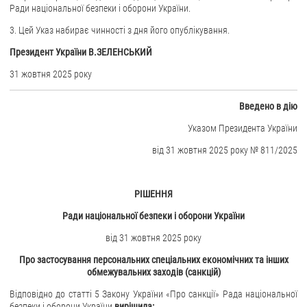
Ради національної безпеки і оборони України.
ЗВЕРНЕННЯ ГРОМАДЯН
3. Цей Указ набирає чинності з дня його опублікування.
Президент України В.ЗЕЛЕНСЬКИЙ
Звернення громадян
Електронне звернення
31 жовтня 2025 року
ДОСТУП ДО ПУБЛІЧНОЇ ІНФОРМАЦІЇ
Введено в дію
Організація доступу до публічної інформації
Указом Президента України
Запит на отримання публічної інформації
від 31 жовтня 2025 року № 811/2025
Облік публічної інформації
Питання запобігання корупції
РІШЕННЯ
Публічні закупівлі
Ради національної безпеки і оборони України
Внутрішній аудит
від 31 жовтня 2025 року
ДЕРЖАВНИЙ РЕЄСТР САНКЦІЙ
Про застосування персональних спеціальних економічних та інших
обмежувальних заходів (санкцій)
Відповідно до статті 5 Закону України «Про санкції» Рада національної
безпеки і оборони України
вирішила: