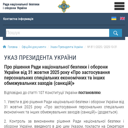
Рада національної безпеки
і оборони України
Контактна інформація
ПРО РНБОУ
Склад Ради національної безпеки і оборони України
Головна
Офіційні документи
Укази Президента України
№ 811/2025 / 2025-10-31
Апарат Ради національної безпеки і оборони України
УКАЗ ПРЕЗИДЕНТА УКРАЇНИ
Правова основа діяльності Ради національної безпеки і оборони України
Про рішення Ради національної безпеки і оборони
Історична довідка про діяльність Ради національної безпеки і оборони України
України від 31 жовтня 2025 року «Про застосування
персональних спеціальних економічних та інших
ОФІЦІЙНІ ДОКУМЕНТИ
обмежувальних заходів (санкцій)»
ПРЕСЦЕНТР
Відповідно до статті 107 Конституції України
постановляю
:
1. Увести в дію рішення Ради національної безпеки і оборони України від
Новини
31 жовтня 2025 року «Про застосування персональних спеціальних
Drone Deals
економічних та інших обмежувальних заходів (санкцій)» (додається).
Фотогалерея
2. Контроль за виконанням рішення Ради національної безпеки і
оборони України, введеного в дію цим Указом, покласти на Секретаря
Відеогалерея