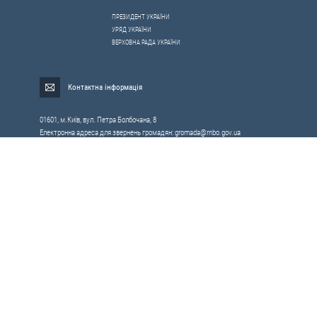
ПРЕЗИДЕНТ УКРАЇНИ
УРЯД УКРАЇНИ
ВЕРХОВНА РАДА УКРАЇНИ
Контактна інформація
01601, м.Київ, вул. Петра Болбочана, 8
Електронна адреса для звернень громадян:
gromada@rnbo.gov.ua
Телефони для надання інформації про звернення громадян та
запити на публічну інформацію: (044) 255-05-15, 255-06-49
Довідка про реєстрацію вхідної кореспонденції та інформація про
вихідну кореспонденцію Апарату РНБОУ: (044) 255-05-50, 255-06-34, 255-06-50
0-800-503-486 — «телефон довіри»
щодо протидії контрабанді та корупції на митниці
Слідкуй в соцмережах