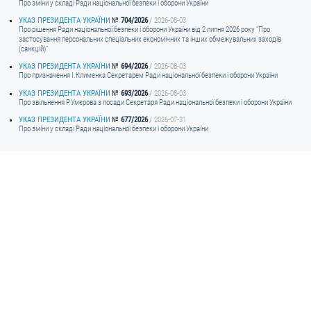
Про зміни у складі Ради національної безпеки і оборони України
УКАЗ ПРЕЗИДЕНТА УКРАЇНИ
704/2026
2026-08-03
ЗВЕРНЕННЯ ГРОМАДЯН
Про рішення Ради національної безпеки і оборони України від 2 липня 2026 року "Про
застосування персональних спеціальних економічних та інших обмежувальних заходів
(санкцій)"
Звернення громадян
УКАЗ ПРЕЗИДЕНТА УКРАЇНИ
694/2026
2026-08-03
Електронне звернення
Про призначення I.Клименка Секретарем Ради національної безпеки і оборони України
УКАЗ ПРЕЗИДЕНТА УКРАЇНИ
693/2026
2026-08-03
ДОСТУП ДО ПУБЛІЧНОЇ ІНФОРМАЦІЇ
Про звільнення Р.Умєрова з посади Секретаря Ради національної безпеки і оборони України
УКАЗ ПРЕЗИДЕНТА УКРАЇНИ
677/2026
2026-07-31
Організація доступу до публічної інформації
Про зміни у складі Ради національної безпеки і оборони України
Запит на отримання публічної інформації
Облік публічної інформації
Питання запобігання корупції
Публічні закупівлі
Внутрішній аудит
ДЕРЖАВНИЙ РЕЄСТР САНКЦІЙ