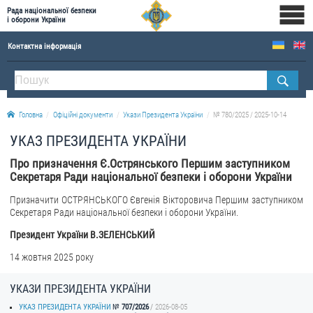
Рада національної безпеки
і оборони України
Контактна інформація
ПРО РНБОУ
Склад Ради національної безпеки і оборони України
Головна
Офіційні документи
Укази Президента України
№ 780/2025 / 2025-10-14
Апарат Ради національної безпеки і оборони України
УКАЗ ПРЕЗИДЕНТА УКРАЇНИ
Правова основа діяльності Ради національної безпеки і оборони України
Про призначення Є.Острянського Першим заступником
Історична довідка про діяльність Ради національної безпеки і оборони України
Секретаря Ради національної безпеки і оборони України
ОФІЦІЙНІ ДОКУМЕНТИ
Призначити ОСТРЯНСЬКОГО Євгенія Вікторовича Першим заступником
Секретаря Ради національної безпеки і оборони України.
ПРЕСЦЕНТР
Президент України В.ЗЕЛЕНСЬКИЙ
Новини
14 жовтня 2025 року
Drone Deals
УКАЗИ ПРЕЗИДЕНТА УКРАЇНИ
Фотогалерея
УКАЗ ПРЕЗИДЕНТА УКРАЇНИ
707/2026
2026-08-05
Відеогалерея