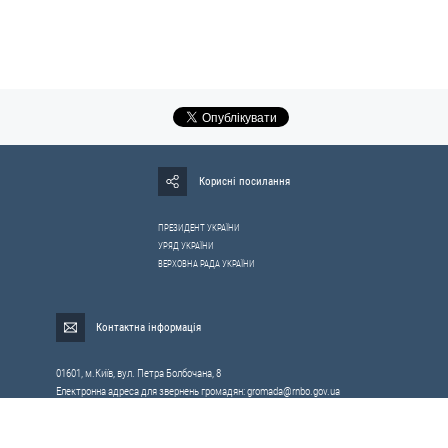
Корисні посилання
ПРЕЗИДЕНТ УКРАЇНИ
УРЯД УКРАЇНИ
ВЕРХОВНА РАДА УКРАЇНИ
Контактна інформація
01601, м.Київ, вул. Петра Болбочана, 8
Електронна адреса для звернень громадян:
gromada@rnbo.gov.ua
Телефони для надання інформації про звернення громадян та
запити на публічну інформацію: (044) 255-05-15, 255-06-49
Довідка про реєстрацію вхідної кореспонденції та інформація про