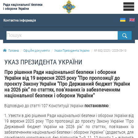
Рада національної безпеки
і оборони України
Контактна інформація
ПРО РНБОУ
Склад Ради національної безпеки і оборони України
Головна
Офіційні документи
Укази Президента України
№ 692/2025 / 2025-09-19
Апарат Ради національної безпеки і оборони України
УКАЗ ПРЕЗИДЕНТА УКРАЇНИ
Правова основа діяльності Ради національної безпеки і оборони України
Про рішення Ради національної безпеки і оборони
Історична довідка про діяльність Ради національної безпеки і оборони України
України від 19 вересня 2025 року "Про пропозиції до
проєкту Закону України "Про Державний бюджет України
ОФІЦІЙНІ ДОКУМЕНТИ
на 2026 рік" по статтях, пов'язаних із забезпеченням
національної безпеки і оборони України"
ПРЕСЦЕНТР
Відповідно до статті 107 Конституції України
постановляю
:
Новини
1. Увести в дію рішення Ради національної безпеки і оборони України від
Drone Deals
19 вересня 2025 року "Про пропозиції до проєкту Закону України "Про
Державний бюджет України на 2026 рік" по статтях, пов'язаних із
Фотогалерея
забезпеченням національної безпеки і оборони України" (додається, для
Відеогалерея
службового користування, без підпунктів 7–9, 11, 12 пункту 1 – відкрита