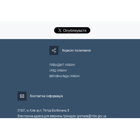
Корисні посилання
ПРЕЗИДЕНТ УКРАЇНИ
УРЯД УКРАЇНИ
ВЕРХОВНА РАДА УКРАЇНИ
Контактна інформація
01601, м.Київ, вул. Петра Болбочана, 8
Електронна адреса для звернень громадян:
gromada@rnbo.gov.ua
Телефони для надання інформації про звернення громадян та
запити на публічну інформацію: (044) 255-05-15, 255-06-49
Довідка про реєстрацію вхідної кореспонденції та інформація про
вихідну кореспонденцію Апарату РНБОУ: (044) 255-05-50, 255-06-34, 255-06-50