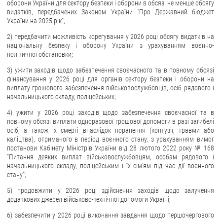
оборони України для сектору безпеки і оборони в обсязі не менше обсягу
видатків, передбачених Законом України "Про Державний бюджет
України на 2025 рік";
2) передбачити можливість корегування у 2026 році обсягу видатків на
національну безпеку і оборону України з урахуванням воєнно-
політичної обстановки;
3) ужити заходів щодо забезпечення своєчасного та в повному обсязі
фінансування у 2026 році для органів сектору безпеки і оборони на
виплату грошового забезпечення військовослужбовців, осіб рядового і
начальницького складу, поліцейських;
4) ужити у 2026 році заходів щодо забезпечення своєчасної та в
повному обсязі виплати одноразової грошової допомоги в разі загибелі
осіб, а також їх смерті внаслідок поранення (контузії, травми або
каліцтва), отриманого в період воєнного стану, з урахуванням вимог
постанови Кабінету Міністрів України від 28 лютого 2022 року № 168
"Питання деяких виплат військовослужбовцям, особам рядового і
начальницького складу, поліцейським і їх сім'ям під час дії воєнного
стану";
5) продовжити у 2026 році здійснення заходів щодо залучення
додаткових джерел військово-технічної допомоги Україні;
6) забезпечити у 2026 році виконання завдання щодо першочергового