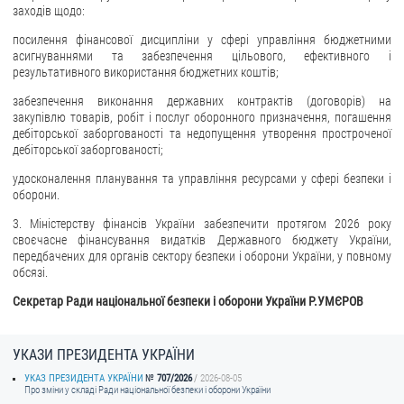
заходів щодо:
посилення фінансової дисципліни у сфері управління бюджетними
асигнуваннями та забезпечення цільового, ефективного і
результативного використання бюджетних коштів;
забезпечення виконання державних контрактів (договорів) на
закупівлю товарів, робіт і послуг оборонного призначення, погашення
дебіторської заборгованості та недопущення утворення простроченої
дебіторської заборгованості;
удосконалення планування та управління ресурсами у сфері безпеки і
оборони.
3. Міністерству фінансів України забезпечити протягом 2026 року
своєчасне фінансування видатків Державного бюджету України,
передбачених для органів сектору безпеки і оборони України, у повному
обсязі.
Секретар Ради національної безпеки і оборони України Р.УМЄРОВ
УКАЗИ ПРЕЗИДЕНТА УКРАЇНИ
УКАЗ ПРЕЗИДЕНТА УКРАЇНИ
707/2026
2026-08-05
Про зміни у складі Ради національної безпеки і оборони України