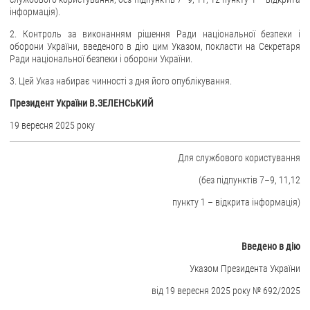
інформація).
ЗВЕРНЕННЯ ГРОМАДЯН
2. Контроль за виконанням рішення Ради національної безпеки і
оборони України, введеного в дію цим Указом, покласти на Секретаря
Звернення громадян
Ради національної безпеки і оборони України.
Електронне звернення
3. Цей Указ набирає чинності з дня його опублікування.
ДОСТУП ДО ПУБЛІЧНОЇ ІНФОРМАЦІЇ
Президент України В.ЗЕЛЕНСЬКИЙ
19 вересня 2025 року
Організація доступу до публічної інформації
Запит на отримання публічної інформації
Для службового користування
Облік публічної інформації
(без підпунктів 7–9, 11,12
Питання запобігання корупції
пункту 1 – відкрита інформація)
Публічні закупівлі
Внутрішній аудит
Введено в дію
ДЕРЖАВНИЙ РЕЄСТР САНКЦІЙ
Указом Президента України
від 19 вересня 2025 року № 692/2025