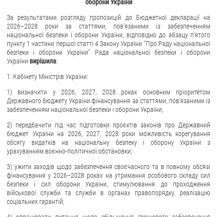
оборони України
За результатами розгляду пропозицій до Бюджетної декларації на
2026–2028 роки за статтями, пов'язаними із забезпеченням
національної безпеки і оборони України, відповідно до абзацу п'ятого
пункту 1 частини першої статті 4 Закону України "Про Раду національної
безпеки і оборони України" Рада національної безпеки і оборони
України
вирішила
:
1. Кабінету Міністрів України:
1) визначити у 2026, 2027, 2028 роках основним пріоритетом
Державного бюджету України фінансування за статтями, пов'язаними із
забезпеченням національної безпеки і оборони України;
2) передбачити під час підготовки проєктів законів про Державний
бюджет України на 2026, 2027, 2028 роки можливість корегування
обсягу видатків на національну безпеку і оборону України з
урахуванням воєнно-політичної обстановки;
3) ужити заходів щодо забезпечення своєчасного та в повному обсязі
фінансування у 2026–2028 роках на утримання особового складу сил
безпеки і сил оборони України, стимулювання до проходження
військової служби та служби в органах правопорядку, реалізацію
соціальних гарантій;
4) опрацювати питання щодо збільшення грошового забезпечення