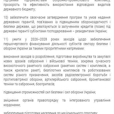
прозорість та ефективність використання відповідних видатків
державного бюджету;
10) забезпечити своєчасне затвердження програм та умов надання
державних гарантій, пов'язаних із підвищенням обороноздатності і
безпеки держави, що реалізуються із залученням кредитів (позик) під
державні гарантії суб'єктами господарювання – резидентами України;
11) ужити у 2026–2028 роках заходів щодо забезпечення
першочергового фінансування діяльності суб'єктів сектору безпеки і
оборони України за такими пріоритетними напрямами:
виконання заходів із розроблення, підготовки виробництва та закупівлі
нових зразків озброєння і військової техніки, зокрема сучасного
високоточного ракетного озброєння (ракетних систем і комплексів, а
також крилатих ракет), безпілотних комплексів та роботизованих
систем різного призначення, засобів радіоелектронної боротьби і
протиповітряної оборони, артилерійського озброєння, бронетанкової
техніки та озброєння, боєприпасів;
підвищення спроможностей сил безпеки і сил оборони України;
зміцнення органів правопорядку та інтегрованого управління
кордонами;
забезпечення підготовки населення до національного спротиву;