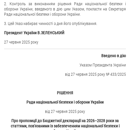
2. Контроль за виконанням рішення Ради національної безпеки і
оборони України, введеного в дію цим Указом, покласти на Секретаря
ЗВЕРНЕННЯ ГРОМАДЯН
Ради національної безпеки і оборони України.
Звернення громадян
3. Цей Указ набирає чинності з дня його опублікування.
Електронне звернення
Президент України В.ЗЕЛЕНСЬКИЙ
ДОСТУП ДО ПУБЛІЧНОЇ ІНФОРМАЦІЇ
27 червня 2025 року
Організація доступу до публічної інформації
Введено в дію
Запит на отримання публічної інформації
Указом Президента України
Облік публічної інформації
від 27 червня 2025 року № 433/2025
Питання запобігання корупції
Публічні закупівлі
РІШЕННЯ
Внутрішній аудит
Ради національної безпеки і оборони України
ДЕРЖАВНИЙ РЕЄСТР САНКЦІЙ
від 27 червня 2025 року
Про пропозиції до Бюджетної декларації на 2026–2028 роки за
статтями, пов'язаними із забезпеченням національної безпеки і