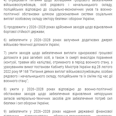
військовослужбовців, осіб рядового і начальницького складу,
поліцейських відповідно до соціально-економічних умов та воєнно-
політичної обстановки шляхом удосконалення системи соціальних
виплат особовому складу сектору безпеки і оборони України;
5) продовжити у 2026–2028 роках здійснення заходів щодо відновлення
боргової стійкості держави;
6) забезпечити у 2026–2028 роках залучення додаткових джерел
військово-технічної допомоги Україні;
7) ужити заходів щодо забезпечення виплати одноразової грошової
допомоги в разі загибелі осіб, а також їх смерті внаслідок поранення
(контузії, травми або каліцтва), отриманого в період воєнного стану, з
урахуванням вимог постанови Кабінету Міністрів України від 28 лютого
2022 року № 168 "Питання деяких виплат військовослужбовцям, особам
рядового і начальницького складу, поліцейським та їх сім'ям під час дії
воєнного стану";
8) ужити у 2026–2028 роках відповідно до воєнно-політичної
обстановки заходів щодо забезпечення відновлення непорушних
запасів матеріально-технічних засобів для забезпечення потреб сил
безпеки і сил оборони України;
9) забезпечити у 2026–2028 роках надання державної фінансової
підтримки підприємствам оборонно-промислового комплексу,