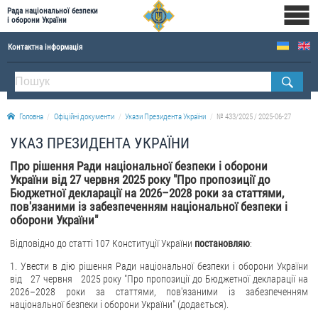
Рада національної безпеки
і оборони України
Контактна інформація
ПРО РНБОУ
Склад Ради національної безпеки і оборони України
Головна
Офіційні документи
Укази Президента України
№ 433/2025 / 2025-06-27
Апарат Ради національної безпеки і оборони України
УКАЗ ПРЕЗИДЕНТА УКРАЇНИ
Правова основа діяльності Ради національної безпеки і оборони України
Про рішення Ради національної безпеки і оборони
Історична довідка про діяльність Ради національної безпеки і оборони України
України від 27 червня 2025 року "Про пропозиції до
Бюджетної декларації на 2026–2028 роки за статтями,
ОФІЦІЙНІ ДОКУМЕНТИ
пов'язаними із забезпеченням національної безпеки і
оборони України"
ПРЕСЦЕНТР
Відповідно до статті 107 Конституції України
постановляю
:
Новини
1. Увести в дію рішення Ради національної безпеки і оборони України
Drone Deals
від 27 червня 2025 року "Про пропозиції до Бюджетної декларації на
2026–2028 роки за статтями, пов'язаними із забезпеченням
Фотогалерея
національної безпеки і оборони України" (додається).
Відеогалерея