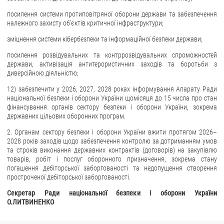
посилення системи протиповітряної оборони держави та забезпечення
належного захисту об'єктів критичної інфраструктури;
зміцнення системи кібербезпеки та інформаційної безпеки держави;
посилення розвідувальних та контррозвідувальних спроможностей
держави, активізація антитерористичних заходів та боротьби з
диверсійною діяльністю;
12) забезпечити у 2026, 2027, 2028 роках інформування Апарату Ради
національної безпеки і оборони України щомісяця до 15 числа про стан
фінансування органів сектору безпеки і оборони України, зокрема
державних цільових оборонних програм.
2. Органам сектору безпеки і оборони України вжити протягом 2026–
2028 років заходів щодо забезпечення контролю за дотриманням умов
та строків виконання державних контрактів (договорів) на закупівлю
товарів, робіт і послуг оборонного призначення, зокрема стану
погашення дебіторської заборгованості та недопущення створення
простроченої дебіторської заборгованості.
Секретар Ради національної безпеки і оборони України
О.ЛИТВИНЕНКО