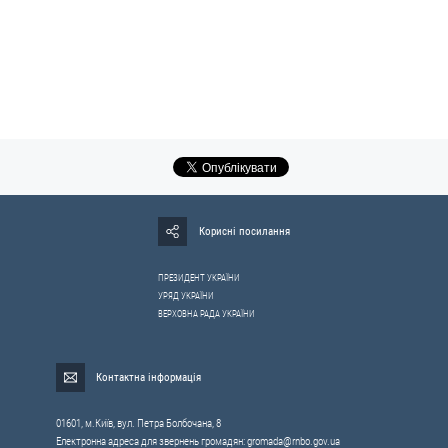
Корисні посилання
ПРЕЗИДЕНТ УКРАЇНИ
УРЯД УКРАЇНИ
ВЕРХОВНА РАДА УКРАЇНИ
Контактна інформація
01601, м.Київ, вул. Петра Болбочана, 8
Електронна адреса для звернень громадян:
gromada@rnbo.gov.ua