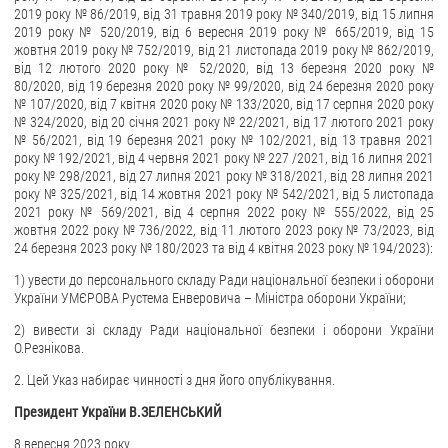
2019 року № 86/2019, від 31 травня 2019 року № 340/2019, від 15 липня
2019 року № 520/2019, від 6 вересня 2019 року № 665/2019, від 15
ЗВЕРНЕННЯ ГРОМАДЯН
жовтня 2019 року № 752/2019, від 21 листопада 2019 року № 862/2019,
від 12 лютого 2020 року № 52/2020, від 13 березня 2020 року №
Звернення громадян
80/2020, від 19 березня 2020 року № 99/2020, від 24 березня 2020 року
№ 107/2020, від 7 квітня 2020 року № 133/2020, від 17 серпня 2020 року
Електронне звернення
№ 324/2020, від 20 січня 2021 року № 22/2021, від 17 лютого 2021 року
№ 56/2021, від 19 березня 2021 року № 102/2021, від 13 травня 2021
ДОСТУП ДО ПУБЛІЧНОЇ ІНФОРМАЦІЇ
року № 192/2021, від 4 червня 2021 року № 227 /2021, від 16 липня 2021
року № 298/2021, від 27 липня 2021 року № 318/2021, від 28 липня 2021
Організація доступу до публічної інформації
року № 325/2021, від 14 жовтня 2021 року № 542/2021, від 5 листопада
2021 року № 569/2021, від 4 серпня 2022 року № 555/2022, від 25
Запит на отримання публічної інформації
жовтня 2022 року № 736/2022, від 11 лютого 2023 року № 73/2023, від
Облік публічної інформації
24 березня 2023 року № 180/2023 та від 4 квітня 2023 року № 194/2023):
Питання запобігання корупції
1) увести до персонального складу Ради національної безпеки і оборони
України УМЄРОВА Рустема Енверовича – Міністра оборони України;
Публічні закупівлі
2) вивести зі складу Ради національної безпеки і оборони України
Внутрішній аудит
О.Резнікова.
ДЕРЖАВНИЙ РЕЄСТР САНКЦІЙ
2. Цей Указ набирає чинності з дня його опублікування.
Президент України В.ЗЕЛЕНСЬКИЙ
8 вересня 2023 року