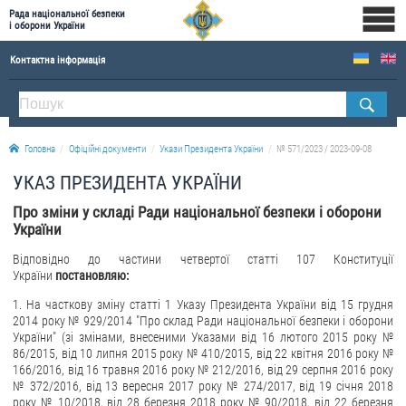
Рада національної безпеки
і оборони України
Контактна інформація
ПРО РНБОУ
Склад Ради національної безпеки і оборони України
Головна
Офіційні документи
Укази Президента України
№ 571/2023 / 2023-09-08
Апарат Ради національної безпеки і оборони України
УКАЗ ПРЕЗИДЕНТА УКРАЇНИ
Правова основа діяльності Ради національної безпеки і оборони України
Про зміни у складі Ради національної безпеки і оборони
Історична довідка про діяльність Ради національної безпеки і оборони України
України
ОФІЦІЙНІ ДОКУМЕНТИ
Відповідно до частини четвертої статті 107 Конституції
України
постановляю:
ПРЕСЦЕНТР
1. На часткову зміну статті 1 Указу Президента України від 15 грудня
2014 року № 929/2014 "Про склад Ради національної безпеки і оборони
Новини
України" (зі змінами, внесеними Указами від 16 лютого 2015 року №
Drone Deals
86/2015, від 10 липня 2015 року № 410/2015, від 22 квітня 2016 року №
166/2016, від 16 травня 2016 року № 212/2016, від 29 серпня 2016 року
Фотогалерея
№ 372/2016, від 13 вересня 2017 року № 274/2017, від 19 січня 2018
року № 10/2018, від 28 березня 2018 року № 90/2018, від 22 березня
Відеогалерея