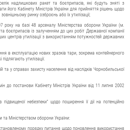
елік надлишкових ракет та боєприпасів, які будуть зняті з
ати його Кабінету Міністрів України для прийняття рішень щодо
 зовнішньому ринку озброєнь або їх утилізації;
7 року на базі 48 арсеналу Міністерства оборони України (м.
т та боєприпасів із залученням до цих робіт Державної компанії
ших центрів утилізації з використанням потужностей державних
ння в експлуатацію нових зразків тари, зокрема контейнерного
і підлягають утилізації.
ій та у справах захисту населення від наслідків Чорнобильської
мін до постанови Кабінету Міністрів України від 11 липня 2002
в підвищеної небезпеки" щодо поширення її дії на потенційно
и та Міністерством оборони України:
 установленому порядку питання щодо поновлення використання