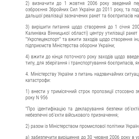
2) визначити до 1 жовтня 2006 року зведений пер
озброєння Збройних Сил України до 2011 року, та под
дальшої реалізації зазначених ракет та боєприпасів на
3) вирішити питання щодо створення до 1 січня 200
Калинівка Вінницької області) центру утилізації раке
"Укрспецекспорт" та вжити заходів щодо створення ін
підприємств Міністерства оборони України;
4) вжити до кінця поточного року заходів щодо введе
типу, для зберігання і транспортування боєприпасів, як
4. Міністерству України з питань надзвичайних ситуац
катастрофи:
1) внести у тримісячний строк пропозиції стосовно з
року N 956
"Про ідентифікацію та декларування безпеки об'єкті
небезпечні об'єкти військового призначення;
2) разом із Міністерством промислової політики Україн
а) забезпечити вирішення до 30 червня 2006 року в