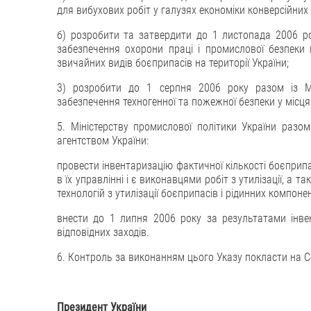
для вибухових робіт у галузях економіки конверсійних 
б) розробити та затвердити до 1 листопада 2006 ро
забезпечення охорони праці і промислової безпеки пі
звичайних видів боєприпасів на території України;
3) розробити до 1 серпня 2006 року разом із Мі
забезпечення техногенної та пожежної безпеки у місця
5. Міністерству промислової політики України разо
агентством України:
провести інвентаризацію фактичної кількості боєприпас
в їх управлінні і є виконавцями робіт з утилізації, а
технологій з утилізації боєприпасів і рідинних компон
внести до 1 липня 2006 року за результатами інвен
відповідних заходів.
6. Контроль за виконанням цього Указу покласти на С
Президент
України