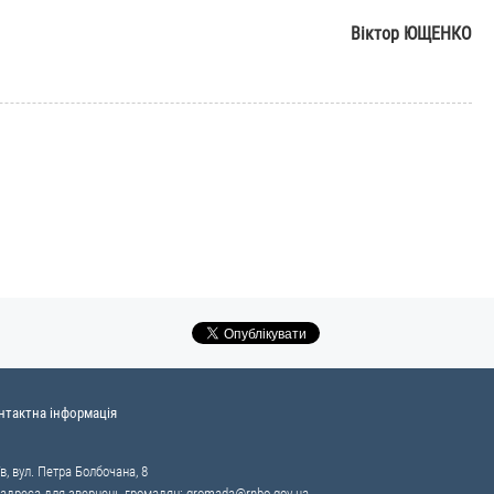
Віктор ЮЩЕНКО
нтактна інформація
в, вул. Петра Болбочана, 8
 адреса для звернень громадян:
gromada@rnbo.gov.ua