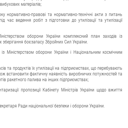
вибухових матеріалів;
ку нормативно-правові та нормативно-технічні акти з питань
д час ведення робіт з підготовки до утилізації та утилізації
ністерством оборони України комплексний план заходів із
х зберігання боєзапасу Збройних Сил України.
м із Міністерством оборони України і Національним космічним
ів та продуктів їх утилізації на підприємствах, що перебувають
 також встановити фактичну наявність виробничих потужностей та
ентів ракетного палива на інших підприємствах;
таризації пропозиції Кабінету Міністрів України щодо вжиття
екретаря Ради національної безпеки і оборони України.