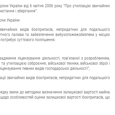
рони України від 6 квітня 2006 року "Про утилізацію звичайних
стання і зберігання".
они України:
звичайних видів боєприпасів, непридатних для подальшого
кетного палива та забезпечення вибухопожежобезпеки у місцях
 потребує суттєвого поліпшення.
адження ліцензування діяльності, пов'язаної з розробленням,
а утилізацією озброєння, військової техніки, військової зброї і
ліцензування певних видів господарської діяльності";
зації звичайних видів боєприпасів, непридатних для подальшого
рядку зміни до методики визначення залишкової вартості майна
щодо особливостей оцінки залишкової вартості боєприпасів, що