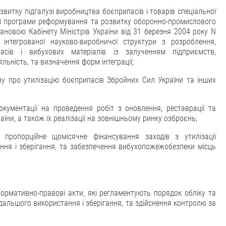
витку підгалузі виробництва боєприпасів і товарів спеціальної
ної програми реформування та розвитку оборонно-промислового
ановою Кабінету Міністрів України від 31 березня 2004 року N
 інтегрованої науково-виробничої структури з розроблення,
асів і вибухових матеріалів із залученням підприємств,
льність, та визначення форм інтеграції;
у про утилізацію боєприпасів Збройних Сил України та інших
окументації на проведення робіт з оновлення, реставрації та
їни, а також їх реалізації на зовнішньому ринку озброєнь;
пропорційне щомісячне фінансування заходів з утилізації
ння і зберігання, та забезпечення вибухопожежобезпеки місць
нормативно-правові акти, які регламентують порядок обліку та
дальшого використання і зберігання, та здійснення контролю за