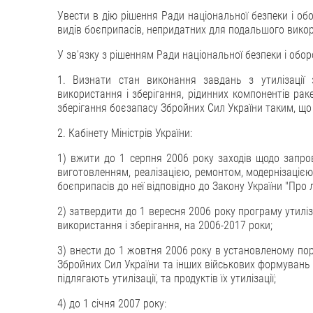
Увести в дію рішення Ради національної безпеки і обо
видів боєприпасів, непридатних для подальшого викори
У зв'язку з рішенням Ради національної безпеки і обор
1. Визнати стан виконання завдань з утилізації 
використання і зберігання, рідинних компонентів ра
зберігання боєзапасу Збройних Сил України таким, що
2. Кабінету Міністрів України:
1) вжити до 1 серпня 2006 року заходів щодо запров
виготовленням, реалізацією, ремонтом, модернізацією т
боєприпасів до неї відповідно до Закону України "Про 
2) затвердити до 1 вересня 2006 року програму утилі
використання і зберігання, на 2006-2017 роки;
3) внести до 1 жовтня 2006 року в установленому по
Збройних Сил України та інших військових формувань 
підлягають утилізації, та продуктів їх утилізації;
4) до 1 січня 2007 року: