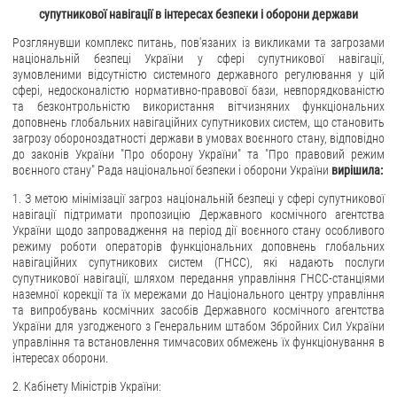
супутникової навігації в інтересах безпеки і оборони держави
Розглянувши комплекс питань, пов'язаних із викликами та загрозами
національній безпеці України у сфері супутникової навігації,
зумовленими відсутністю системного державного регулювання у цій
сфері, недосконалістю нормативно-правової бази, невпорядкованістю
та безконтрольністю використання вітчизняних функціональних
доповнень глобальних навігаційних супутникових систем, що становить
загрозу обороноздатності держави в умовах воєнного стану, відповідно
до законів України "Про оборону України" та "Про правовий режим
воєнного стану" Рада національної безпеки і оборони України
вирішила:
1. З метою мінімізації загроз національній безпеці у сфері супутникової
навігації підтримати пропозицію Державного космічного агентства
України щодо запровадження на період дії воєнного стану особливого
режиму роботи операторів функціональних доповнень глобальних
навігаційних супутникових систем (ГНСС), які надають послуги
супутникової навігації, шляхом передання управління ГНСС-станціями
наземної корекції та їх мережами до Національного центру управління
та випробувань космічних засобів Державного космічного агентства
України для узгодженого з Генеральним штабом Збройних Сил України
управління та встановлення тимчасових обмежень їх функціонування в
інтересах оборони.
2. Кабінету Міністрів України: