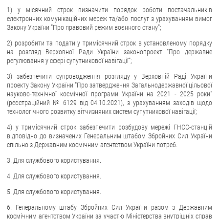
1) у місячний строк визначити порядок роботи постачальників
електронних комунікаційних мереж та/або послуг з урахуванням вимог
Закону України "Про правовий режим воєнного стану";
2) розробити та подати у тримісячний строк в установленому порядку
на розгляд Верховної Ради України законопроект "Про державне
регулювання у сфері супутникової навігації";
3) забезпечити супроводження розгляду у Верховній Раді України
проекту Закону України "Про затвердження Загальнодержавної цільової
науково-технічної космічної програми України на 2021 - 2025 роки"
(реєстраційний № 6129 від 04.10.2021), з урахуванням заходів щодо
технологічного розвитку вітчизняних систем супутникової навігації;
4) у тримісячний строк забезпечити розбудову мережі ГНСС-станцій
відповідно до визначених Генеральним штабом Збройних Сил України
спільно з Державним космічним агентством України потреб.
3. Для службового користування.
4. Для службового користування.
5. Для службового користування.
6. Генеральному штабу Збройних Сил України разом з Державним
космічним агентством України за участю Міністерства внутрішніх справ