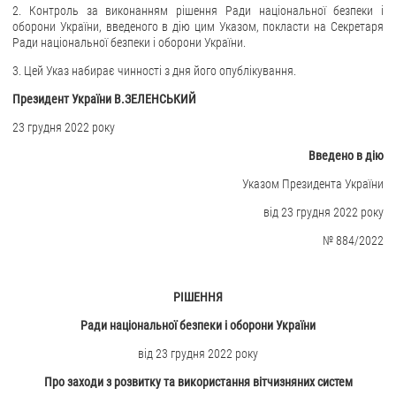
2. Контроль за виконанням рішення Ради національної безпеки і
оборони України, введеного в дію цим Указом, покласти на Секретаря
ЗВЕРНЕННЯ ГРОМАДЯН
Ради національної безпеки і оборони України.
Звернення громадян
3. Цей Указ набирає чинності з дня його опублікування.
Електронне звернення
Президент України В.ЗЕЛЕНСЬКИЙ
ДОСТУП ДО ПУБЛІЧНОЇ ІНФОРМАЦІЇ
23 грудня 2022 року
Введено в дію
Організація доступу до публічної інформації
Указом Президента України
Запит на отримання публічної інформації
від 23 грудня 2022 року
Облік публічної інформації
№ 884/2022
Питання запобігання корупції
Публічні закупівлі
Внутрішній аудит
РІШЕННЯ
Ради національної безпеки і оборони України
ДЕРЖАВНИЙ РЕЄСТР САНКЦІЙ
від 23 грудня 2022 року
Про заходи з розвитку та використання вітчизняних систем