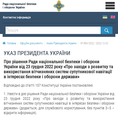
Рада національної безпеки
і оборони України
Контактна інформація
ПРО РНБОУ
Склад Ради національної безпеки і оборони України
Головна
Офіційні документи
Укази Президента України
№ 884/2022 / 2022-12-23
Апарат Ради національної безпеки і оборони України
УКАЗ ПРЕЗИДЕНТА УКРАЇНИ
Правова основа діяльності Ради національної безпеки і оборони України
Про рішення Ради національної безпеки і оборони
Історична довідка про діяльність Ради національної безпеки і оборони України
України від 23 грудня 2022 року «Про заходи з розвитку та
використання вітчизняних систем супутникової навігації
ОФІЦІЙНІ ДОКУМЕНТИ
в інтересах безпеки і оборони держави»
ПРЕСЦЕНТР
Відповідно до статті 107 Конституції України постановляю:
1. Увести в дію рішення Ради національної безпеки і оборони України від
Новини
23 грудня 2022 року «Про заходи з розвитку та використання
Drone Deals
вітчизняних систем супутникової навігації в інтересах безпеки і оборони
держави» (додається, для службового користування, без пунктів 3–5 –
Фотогалерея
відкрита інформація).
Відеогалерея