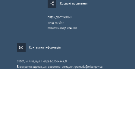
Корисні посилання
ПРЕЗИДЕНТ УКРАЇНИ
УРЯД УКРАЇНИ
ВЕРХОВНА РАДА УКРАЇНИ
Контактна інформація
01601, м.Київ, вул. Петра Болбочана, 8
Електронна адреса для звернень громадян:
gromada@rnbo.gov.ua
Телефони для надання інформації про звернення громадян та
запити на публічну інформацію: (044) 255-05-15, 255-06-49
Довідка про реєстрацію вхідної кореспонденції та інформація про
вихідну кореспонденцію Апарату РНБОУ: (044) 255-05-50, 255-06-34, 255-06-50
0-800-503-486 — «телефон довіри»
щодо протидії контрабанді та корупції на митниці
Слідкуй в соцмережах