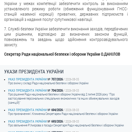
України у межах компетенції забезпечити контроль за виконанням
установленого режиму роботи (обмеження функціонування ГНСС-
станцій наземної корекції) приватних, державних підприємств і
організацій з надання послуг супутникової навігації.
7. Службі безпеки України забезпечити виконання заходів, передбачених
цим рішенням, відповідно до визначених законом функцій,
повноважень та завдань щодо здійснення контррозвідувального
захисту.
Секретар Ради національної безпеки і оборони України О.ДАНІЛОВ
УКАЗИ ПРЕЗИДЕНТА УКРАЇНИ
УКАЗ ПРЕЗИДЕНТА УКРАЇНИ
707/2026
2026-08-05
Про зміни у складі Ради національної безпеки і оборони України
УКАЗ ПРЕЗИДЕНТА УКРАЇНИ
704/2026
2026-08-03
Про рішення Ради національної безпеки і оборони України від 2 липня 2026 року "Про
застосування персональних спеціальних економічних та інших обмежувальних заходів
(санкцій)"
УКАЗ ПРЕЗИДЕНТА УКРАЇНИ
694/2026
2026-08-03
Про призначення I.Клименка Секретарем Ради національної безпеки і оборони України
УКАЗ ПРЕЗИДЕНТА УКРАЇНИ
693/2026
2026-08-03
Про звільнення Р.Умєрова з посади Секретаря Ради національної безпеки і оборони України