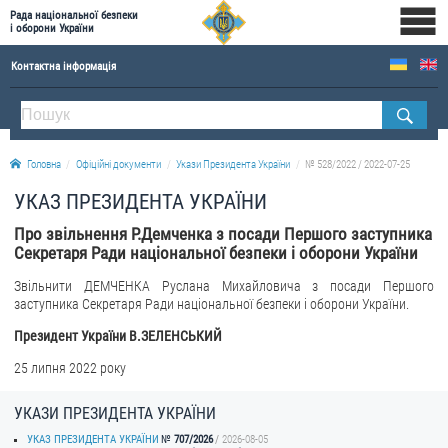
Рада національної безпеки
і оборони України
Контактна інформація
ПРО РНБОУ
Склад Ради національної безпеки і оборони України
Головна
Офіційні документи
Укази Президента України
№ 528/2022 / 2022-07-25
Апарат Ради національної безпеки і оборони України
УКАЗ ПРЕЗИДЕНТА УКРАЇНИ
Правова основа діяльності Ради національної безпеки і оборони України
Про звільнення Р.Демченка з посади Першого заступника
Історична довідка про діяльність Ради національної безпеки і оборони України
Секретаря Ради національної безпеки і оборони України
ОФІЦІЙНІ ДОКУМЕНТИ
Звільнити ДЕМЧЕНКА Руслана Михайловича з посади Першого
заступника Секретаря Ради національної безпеки і оборони України.
ПРЕСЦЕНТР
Президент України В.ЗЕЛЕНСЬКИЙ
Новини
25 липня 2022 року
Drone Deals
УКАЗИ ПРЕЗИДЕНТА УКРАЇНИ
Фотогалерея
УКАЗ ПРЕЗИДЕНТА УКРАЇНИ
707/2026
2026-08-05
Відеогалерея