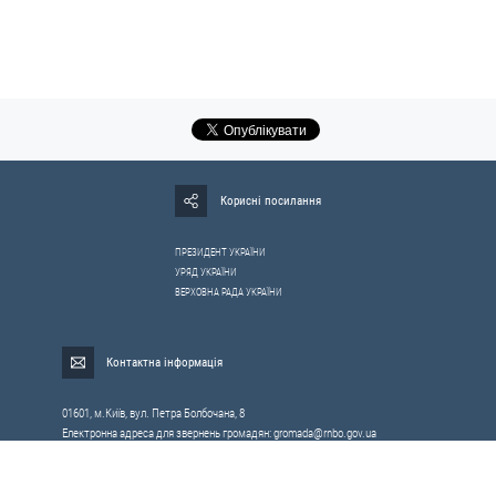
Корисні посилання
ПРЕЗИДЕНТ УКРАЇНИ
УРЯД УКРАЇНИ
ВЕРХОВНА РАДА УКРАЇНИ
Контактна інформація
01601, м.Київ, вул. Петра Болбочана, 8
Електронна адреса для звернень громадян:
gromada@rnbo.gov.ua
Телефони для надання інформації про звернення громадян та
запити на публічну інформацію: (044) 255-05-15, 255-06-49
Довідка про реєстрацію вхідної кореспонденції та інформація про