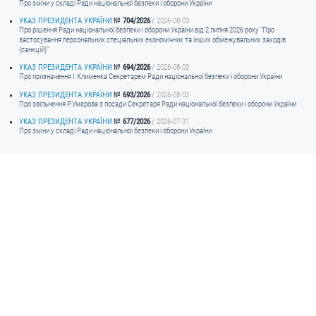
Про зміни у складі Ради національної безпеки і оборони України
УКАЗ ПРЕЗИДЕНТА УКРАЇНИ
704/2026
2026-08-03
ЗВЕРНЕННЯ ГРОМАДЯН
Про рішення Ради національної безпеки і оборони України від 2 липня 2026 року "Про
застосування персональних спеціальних економічних та інших обмежувальних заходів
(санкцій)"
Звернення громадян
УКАЗ ПРЕЗИДЕНТА УКРАЇНИ
694/2026
2026-08-03
Електронне звернення
Про призначення I.Клименка Секретарем Ради національної безпеки і оборони України
УКАЗ ПРЕЗИДЕНТА УКРАЇНИ
693/2026
2026-08-03
ДОСТУП ДО ПУБЛІЧНОЇ ІНФОРМАЦІЇ
Про звільнення Р.Умєрова з посади Секретаря Ради національної безпеки і оборони України
УКАЗ ПРЕЗИДЕНТА УКРАЇНИ
677/2026
2026-07-31
Організація доступу до публічної інформації
Про зміни у складі Ради національної безпеки і оборони України
Запит на отримання публічної інформації
Облік публічної інформації
Питання запобігання корупції
Публічні закупівлі
Внутрішній аудит
ДЕРЖАВНИЙ РЕЄСТР САНКЦІЙ