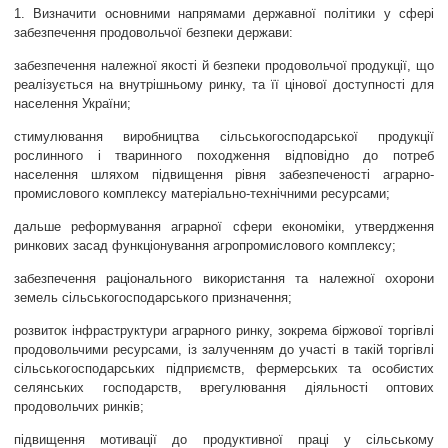
1. Визначити основними напрямами державної політики у сфері
забезпечення продовольчої безпеки держави:
ЗВЕРНЕННЯ ГРОМАДЯН
забезпечення належної якості й безпеки продовольчої продукції, що
Звернення громадян
реалізується на внутрішньому ринку, та її цінової доступності для
населення України;
Електронне звернення
стимулювання виробництва сільськогосподарської продукції
ДОСТУП ДО ПУБЛІЧНОЇ ІНФОРМАЦІЇ
рослинного і тваринного походження відповідно до потреб
населення шляхом підвищення рівня забезпеченості аграрно-
Організація доступу до публічної інформації
промислового комплексу матеріально-технічними ресурсами;
Запит на отримання публічної інформації
дальше реформування аграрної сфери економіки, утвердження
Облік публічної інформації
ринкових засад функціонування агропромислового комплексу;
Питання запобігання корупції
забезпечення раціонального використання та належної охорони
земель сільськогосподарського призначення;
Публічні закупівлі
розвиток інфраструктури аграрного ринку, зокрема біржової торгівлі
Внутрішній аудит
продовольчими ресурсами, із залученням до участі в такій торгівлі
сільськогосподарських підприємств, фермерських та особистих
ДЕРЖАВНИЙ РЕЄСТР САНКЦІЙ
селянських господарств, врегулювання діяльності оптових
продовольчих ринків;
підвищення мотивації до продуктивної праці у сільському