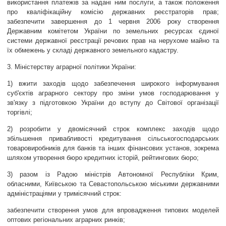
використання платежів за надані ним послуги, а також положення
про кваліфікаційну комісію державних реєстраторів прав;
забезпечити завершення до 1 червня 2006 року створення
Державним комітетом України по земельних ресурсах єдиної
системи державної реєстрації речових прав на нерухоме майно та
їх обмежень у складі державного земельного кадастру.
3. Міністерству аграрної політики України:
1) вжити заходів щодо забезпечення широкого інформування
суб'єктів аграрного сектору про зміни умов господарювання у
зв'язку з підготовкою України до вступу до Світової організації
торгівлі;
2) розробити у двомісячний строк комплекс заходів щодо
збільшення привабливості кредитування сільськогосподарських
товаровиробників для банків та інших фінансових установ, зокрема
шляхом утворення бюро кредитних історій, рейтингових бюро;
3) разом із Радою міністрів Автономної Республіки Крим,
обласними, Київською та Севастопольською міськими державними
адміністраціями у тримісячний строк:
забезпечити створення умов для впровадження типових моделей
оптових регіональних аграрних ринків;