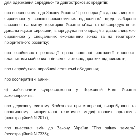
для одержання середньо- та довгострокових кредитів;
про внесення змін до Закону України "Про операції з давальницькою
сировиною у зовнішньоекономічних відносинах" щодо заборони
ввезення на митну територію України м'яса та м'ясопродуктів як
давальницької сировини, впорядкування операцій з давальницькою
сировиною у спеціальних економічних зонах та на територіях
пріоритетного розвитку;
про особливості реалізації права спільної часткової власності
власниками майнових паїв сільськогосподарських підприємств;
про неприбуткові виробничі селянські об'єднання;
про кооперативні банки;
6) забезпечити супроводження у Верховній Раді України
законопроектів:
про державну систему біобезпеки при створенні, випробуванні та
практичному використанні генетичне модифікованих організмів
(реєстраційний N 2017);
про внесення змін до Закону України "Про оцінку земель"
(реєстраційний N 7333);