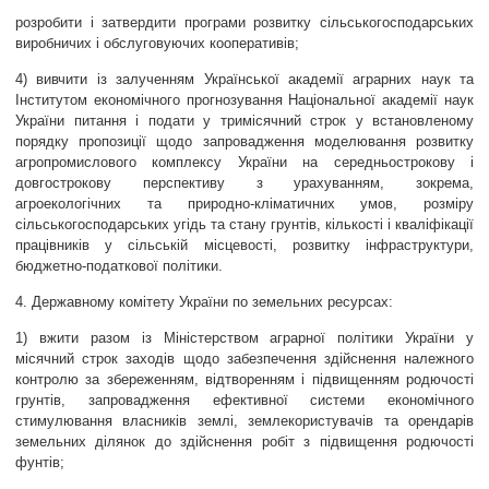
розробити і затвердити програми розвитку сільськогосподарських
виробничих і обслуговуючих кооперативів;
4) вивчити із залученням Української академії аграрних наук та
Інститутом економічного прогнозування Національної академії наук
України питання і подати у тримісячний строк у встановленому
порядку пропозиції щодо запровадження моделювання розвитку
агропромислового комплексу України на середньострокову і
довгострокову перспективу з урахуванням, зокрема,
агроекологічних та природно-кліматичних умов, розміру
сільськогосподарських угідь та стану грунтів, кількості і кваліфікації
працівників у сільській місцевості, розвитку інфраструктури,
бюджетно-податкової політики.
4. Державному комітету України по земельних ресурсах:
1) вжити разом із Міністерством аграрної політики України у
місячний строк заходів щодо забезпечення здійснення належного
контролю за збереженням, відтворенням і підвищенням родючості
грунтів, запровадження ефективної системи економічного
стимулювання власників землі, землекористувачів та орендарів
земельних ділянок до здійснення робіт з підвищення родючості
фунтів;