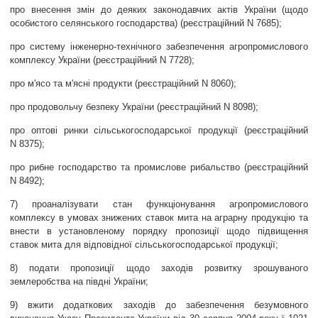
про внесення змін до деяких законодавчих актів України (щодо
особистого селянського господарства) (реєстраційний N 7685);
про систему інженерно-технічного забезпечення агропромислового
комплексу України (реєстраційний N 7728);
про м'ясо та м'ясні продукти (реєстраційний N 8060);
про продовольчу безпеку України (реєстраційний N 8098);
про оптові ринки сільськогосподарської продукції (реєстраційний
N 8375);
про рибне господарство та промислове рибальство (реєстраційний
N 8492);
7) проаналізувати стан функціонування агропромислового
комплексу в умовах знижених ставок мита на аграрну продукцію та
внести в установленому порядку пропозиції щодо підвищення
ставок мита для відповідної сільськогосподарської продукції;
8) подати пропозиції щодо заходів розвитку зрошуваного
землеробства на півдні України;
9) вжити додаткових заходів до забезпечення безумовного