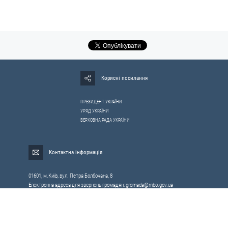
Корисні посилання
ПРЕЗИДЕНТ УКРАЇНИ
УРЯД УКРАЇНИ
ВЕРХОВНА РАДА УКРАЇНИ
Контактна інформація
01601, м.Київ, вул. Петра Болбочана, 8
Електронна адреса для звернень громадян:
gromada@rnbo.gov.ua
Телефони для надання інформації про звернення громадян та
запити на публічну інформацію: (044) 255-05-15, 255-06-49
Довідка про реєстрацію вхідної кореспонденції та інформація про
вихідну кореспонденцію Апарату РНБОУ: (044) 255-05-50, 255-06-34, 255-06-50