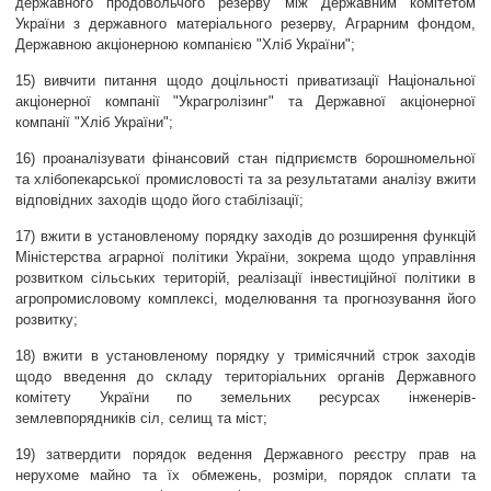
державного продовольчого резерву між Державним комітетом
України з державного матеріального резерву, Аграрним фондом,
Державною акціонерною компанією "Хліб України";
15) вивчити питання щодо доцільності приватизації Національної
акціонерної компанії "Украгролізинг" та Державної акціонерної
компанії "Хліб України";
16) проаналізувати фінансовий стан підприємств борошномельної
та хлібопекарської промисловості та за результатами аналізу вжити
відповідних заходів щодо його стабілізації;
17) вжити в установленому порядку заходів до розширення функцій
Міністерства аграрної політики України, зокрема щодо управління
розвитком сільських територій, реалізації інвестиційної політики в
агропромисловому комплексі, моделювання та прогнозування його
розвитку;
18) вжити в установленому порядку у тримісячний строк заходів
щодо введення до складу територіальних органів Державного
комітету України по земельних ресурсах інженерів-
землевпорядників сіл, селищ та міст;
19) затвердити порядок ведення Державного реєстру прав на
нерухоме майно та їх обмежень, розміри, порядок сплати та