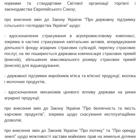
нормами та стандартами Світової організації торгівлі і
законодавства Європейського Союзу;
про внесення змін до Закону України "Про державну підтримку
сільського господарства України" щодо:
- вдосконалення страхування в агропромисловому комплексі,
зокрема в частині страхування капітальних активів, впорядкування
діяльності фонду аграрних страхових субсидій, переліку страхових
послуг, на які поширюється державна компенсація страхових премій
(внесків), збільшення максимального розміру страхових премій
(внесків) для відшкодування;
- державної підтримки виробників м'яса та м'ясної продукції, молока
і молочних продуктів;
- вдосконалення механізмів цінового впливу держави на ринки
аграрної продукції;
про внесення змін до Закону України "Про безпечність та якість
харчових продуктів", зокрема щодо скасування експлуатаційних
дозволів;
про внесення змін до Законів України "Про іпотеку" та "Про оренду
землі" щодо можливості застави майнових прав на земельні ділянки