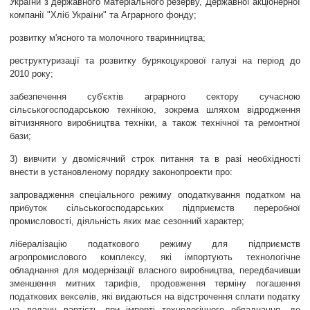
України з державного матеріального резерву, Державної акціонерної
компанії "Хліб України" та Аграрного фонду;
розвитку м'ясного та молочного тваринництва;
реструктуризації та розвитку бурякоцукрової галузі на період до
2010 року;
забезпечення суб'єктів аграрного сектору сучасною
сільськогосподарською технікою, зокрема шляхом відродження
вітчизняного виробництва техніки, а також технічної та ремонтної
бази;
3) вивчити у двомісячний строк питання та в разі необхідності
внести в установленому порядку законопроекти про:
запровадження спеціального режиму оподаткування податком на
прибуток сільськогосподарських підприємств переробної
промисловості, діяльність яких має сезонний характер;
лібералізацію податкового режиму для підприємств
агропромислового комплексу, які імпортують технологічне
обладнання для модернізації власного виробництва, передбачивши
зменшення митних тарифів, продовження терміну погашення
податкових векселів, які видаються на відстрочення сплати податку
на додану вартість при імпорті технологічного обладнання, до