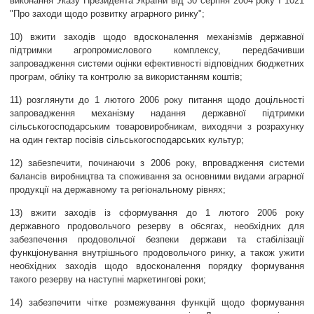
виконання Указу Президента України від 30 серпня 2004 року ї 1021
"Про заходи щодо розвитку аграрного ринку";
10) вжити заходів щодо вдосконалення механізмів державної
підтримки агропромислового комплексу, передбачивши
запровадження системи оцінки ефективності відповідних бюджетних
програм, обліку та контролю за використанням коштів;
11) розглянути до 1 лютого 2006 року питання щодо доцільності
запровадження механізму надання державної підтримки
сільськогосподарським товаровиробникам, виходячи з розрахунку
на один гектар посівів сільськогосподарських культур;
12) забезпечити, починаючи з 2006 року, впровадження системи
балансів виробництва та споживання за основними видами аграрної
продукції на державному та регіональному рівнях;
13) вжити заходів із сформування до 1 лютого 2006 року
державного продовольчого резерву в обсягах, необхідних для
забезпечення продовольчої безпеки держави та стабілізації
функціонування внутрішнього продовольчого ринку, а також ужити
необхідних заходів щодо вдосконалення порядку формування
такого резерву на наступні маркетингові роки;
14) забезпечити чітке розмежування функцій щодо формування