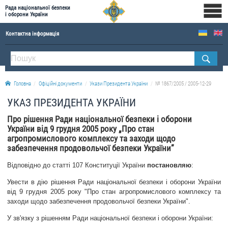
Рада національної безпеки
і оборони України
Контактна інформація
ПРО РНБОУ
Склад Ради національної безпеки і оборони України
Головна
Офіційні документи
Укази Президента України
№ 1867/2005 / 2005-12-29
Апарат Ради національної безпеки і оборони України
УКАЗ ПРЕЗИДЕНТА УКРАЇНИ
Правова основа діяльності Ради національної безпеки і оборони України
Про рішення Ради національної безпеки і оборони
Історична довідка про діяльність Ради національної безпеки і оборони України
України від 9 грудня 2005 року „Про стан
агропромислового комплексу та заходи щодо
ОФІЦІЙНІ ДОКУМЕНТИ
забезпечення продовольчої безпеки України”
ПРЕСЦЕНТР
Відповідно до статті 107 Конституції України
постановляю
:
Новини
Увести в дію рішення Ради національної безпеки і оборони України
від 9 грудня 2005 року "Про стан агропромислового комплексу та
Drone Deals
заходи щодо забезпечення продовольчої безпеки України".
Фотогалерея
У зв'язку з рішенням Ради національної безпеки і оборони України:
Відеогалерея