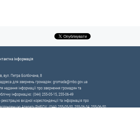
нтактна інформація
в, вул. Петра Болбочана, 8
 адреса для звернень громадян:
gromada@rnbo.gov.ua
я надання інформації про звернення громадян та
ублічну інформацію: (044) 255-05-15, 255-06-49
 реєстрацію вхідної кореспонденції та інформація про
еспонденцію Апарату РНБОУ: (044) 255-05-50, 255-06-34, 255-06-50
86 — «телефон довіри»
ії контрабанді та корупції на митниці
ди національної безпеки і оборони України.