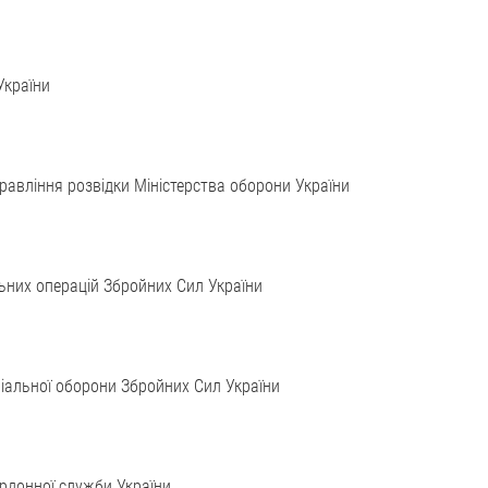
України
авління розвідки Міністерства оборони України
ьних операцій Збройних Сил України
іальної оборони Збройних Сил України
рдонної служби України