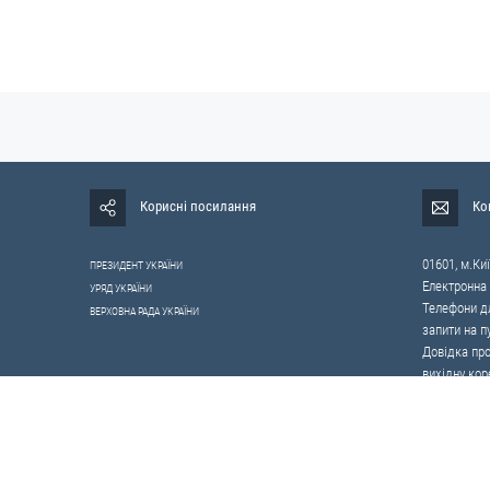
Корисні посилання
Ко
01601, м.Киї
ПРЕЗИДЕНТ УКРАЇНИ
Електронна
УРЯД УКРАЇНИ
Телефони дл
ВЕРХОВНА РАДА УКРАЇНИ
запити на п
Довідка про
вихідну кор
0-800-503-4
щодо протид
Усі права на матеріали, розміщені на цьому сайті,
належать Апарату Ра