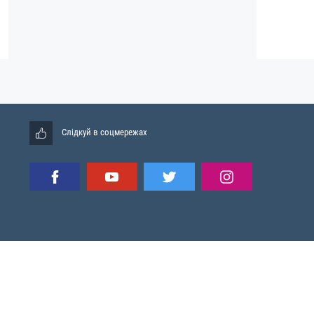
Слідкуй в соцмережах
Мапа сайту
RSS