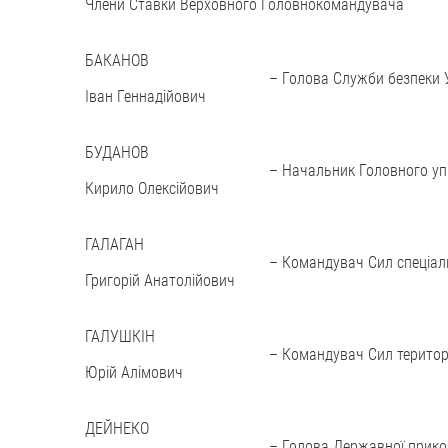
Члени Ставки Верховного Головнокомандувача
БАКАНОВ
–
Голова Служби безпеки 
Іван Геннадійович
БУДАНОВ
–
Начальник Головного упр
Кирило Олексійович
ГАЛАГАН
–
Командувач Сил спеціал
Григорій Анатолійович
ГАЛУШКІН
–
Командувач Сил територ
Юрій Алімович
ДЕЙНЕКО
–
Голова Державної прико