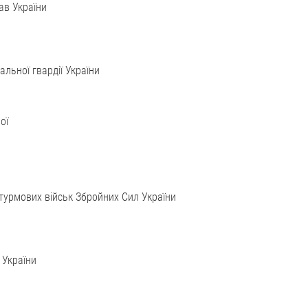
ав України
льної гвардії України
ої
урмових військ Збройних Сил України
 України