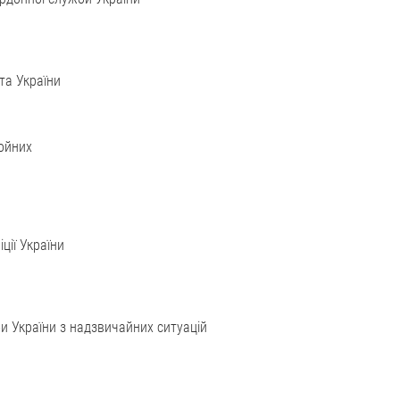
та України
ойних
ції України
и України з надзвичайних ситуацій