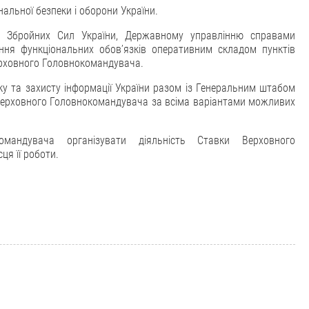
нальної безпеки і оборони України.
бу Збройних Сил України, Державному управлінню справами
ння функціональних обов’язків оперативним складом пунктів
ерховного Головнокомандувача.
зку та захисту інформації України разом із Генеральним штабом
 Верховного Головнокомандувача за всіма варіантами можливих
мандувача організувати діяльність Ставки Верховного
ця її роботи.