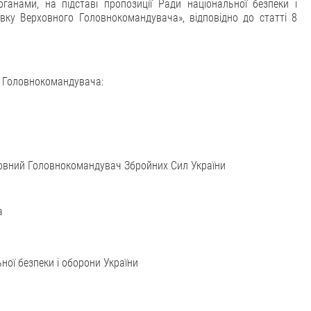
анами, на підставі пропозиції Ради національної безпеки і
вку Верховного Головнокомандувача», відповідно до статті 8
о Головнокомандувача:
ховний Головнокомандувач Збройних Сил України
а
ної безпеки і оборони України