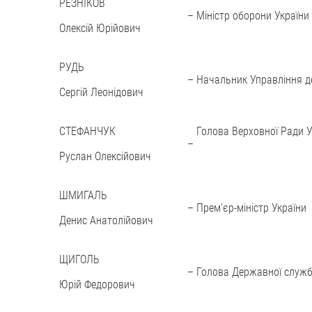
РЕЗНІКОВ
–
Міністр оборони України
Олексій Юрійович
РУДЬ
–
Начальник Управління д
Сергій Леонідович
СТЕФАНЧУК
Голова Верховної Ради У
–
Руслан Олексійович
ШМИГАЛЬ
–
Прем'єр-міністр України
Денис Анатолійович
ЩИГОЛЬ
–
Голова Державної служби
Юрій Федорович