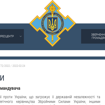
ЗВЕРНЕНН
ПРЕСЦЕНТР
ГРОМАДЯ
72/2022 / 2022-02-24
НИ
омандувача
ії проти України, що загрожує її державній незалежності та
атегічного керівництва Збройними Силами України, іншими