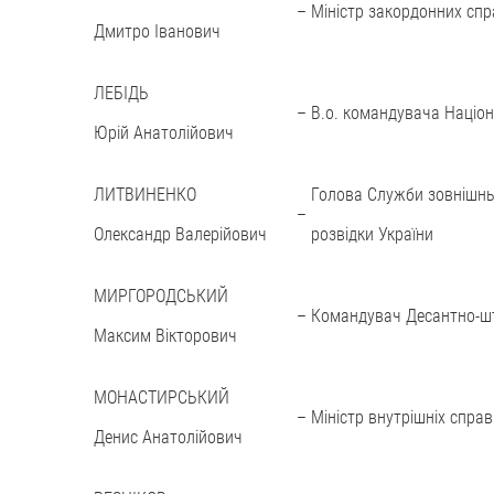
–
Міністр закордонних спр
Дмитро Іванович
ЛЕБІДЬ
–
В.о. командувача Націона
Юрій Анатолійович
ЛИТВИНЕНКО
Голова Служби зовнішнь
–
Олександр Валерійович
розвідки України
МИРГОРОДСЬКИЙ
–
Командувач Десантно-шт
Максим Вікторович
МОНАСТИРСЬКИЙ
–
Міністр внутрішніх справ
Денис Анатолійович