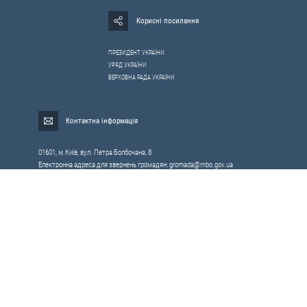
Корисні посилання
ПРЕЗИДЕНТ УКРАЇНИ
УРЯД УКРАЇНИ
ВЕРХОВНА РАДА УКРАЇНИ
Контактна інформація
01601, м.Київ, вул. Петра Болбочана, 8
Електронна адреса для звернень громадян:
gromada@rnbo.gov.ua
Телефони для надання інформації про звернення громадян та
запити на публічну інформацію: (044) 255-05-15, 255-06-49
Довідка про реєстрацію вхідної кореспонденції та інформація про
вихідну кореспонденцію Апарату РНБОУ: (044) 255-05-50, 255-06-34, 255-06-50
0-800-503-486 — «телефон довіри»
щодо протидії контрабанді та корупції на митниці
Слідкуй в соцмережах