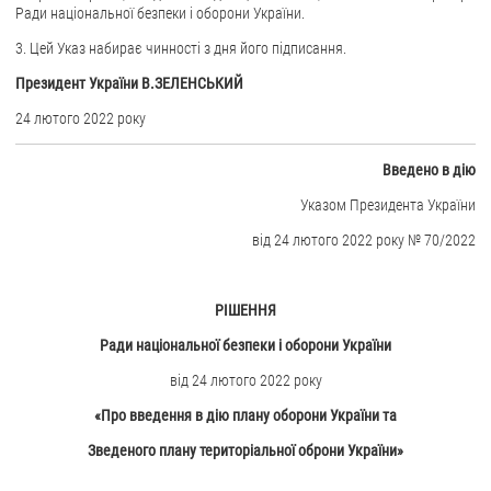
Ради національної безпеки і оборони України.
ЗВЕРНЕННЯ ГРОМАДЯН
3. Цей Указ набирає чинності з дня його підписання.
Президент України В.ЗЕЛЕНСЬКИЙ
Звернення громадян
Електронне звернення
24 лютого 2022 року
ДОСТУП ДО ПУБЛІЧНОЇ ІНФОРМАЦІЇ
Введено в дію
Організація доступу до публічної інформації
Указом Президента України
Запит на отримання публічної інформації
від 24 лютого 2022 року № 70/2022
Облік публічної інформації
Питання запобігання корупції
РІШЕННЯ
Публічні закупівлі
Ради національної безпеки і оборони України
Внутрішній аудит
від 24 лютого 2022 року
ДЕРЖАВНИЙ РЕЄСТР САНКЦІЙ
«Про введення в дію плану оборони України та
Зведеного плану територіальної оброни України»