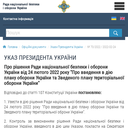
Рада національної безпеки
і оборони України
Контактна інформація
ПРО РНБОУ
Склад Ради національної безпеки і оборони України
Головна
Офіційні документи
Укази Президента України
№ 70/2022 / 2022-02-24
Апарат Ради національної безпеки і оборони України
УКАЗ ПРЕЗИДЕНТА УКРАЇНИ
Правова основа діяльності Ради національної безпеки і оборони України
Про рішення Ради національної безпеки і оборони
Історична довідка про діяльність Ради національної безпеки і оборони України
України від 24 лютого 2022 року "Про введення в дію
плану оборони України та Зведеного плану територіальної
ОФІЦІЙНІ ДОКУМЕНТИ
оборони України"
ПРЕСЦЕНТР
Відповідно до статті 107 Конституції України
постановляю:
1. Увести в дію рішення Ради національної безпеки і оборони України від
Новини
24 лютого 2022 року "Про введення в дію плану оборони України та
Drone Deals
Зведеного плану територіальної оброни України".
Фотогалерея
2. Контроль за виконанням рішення Ради національної безпеки і
оборони України, введеного в дію цим Указом, покласти на Секретаря
Відеогалерея