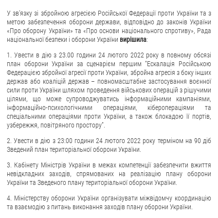
У зв’язку зі збройною агресією Російської Федерації проти України та з
метою забезпечення оборони держави, відповідно до законів України
«Про оборону України» та «Про основи національного спротиву», Рада
національної безпеки і оборони України
вирішила
:
1. Увести в дію з 23.00 години 24 лютого 2022 року в повному обсязі
план оборони України за сценарієм першим “Ескалація Російською
Федерацією збройної агресії проти України, збройна агресія з боку інших
держав або коаліцій держав – повномасштабне застосування воєнної
сили проти України шляхом проведення військових операцій з рішучими
цілями, що може супроводжуватись інформаційними кампаніями,
інформаційно-психологічними операціями, кіберопераціями та
спеціальними операціями проти України, а також блокадою її портів,
узбережжя, повітряного простору”.
2. Увести в дію з 23:00 години 24 лютого 2022 року терміном на 90 діб
Зведений план територіальної оборони України.
3. Кабінету Міністрів України в межах компетенції забезпечити вжиття
невідкладних заходів, спрямованих на реалізацію плану оборони
України та Зведеного плану територіальної оборони України.
4. Міністерству оборони України організувати міжвідомчу координацію
та взаємодію з питань виконання заходів плану оборони України.