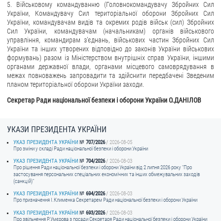
5. Військовому командуванню (Головнокомандувачу Збройних Сил
України, Командувачу Сил територіальної оборони Збройних Сил
України, командувачам видів та окремих родів військ (сил) Збройних
Сил України, командувачам (начальникам) органів військового
управління, командирам з’єднань, військових частин Збройних Сил
України та інших утворених відповідно до законів України військових
формувань) разом із Міністерством внутрішніх справ України, іншими
органами державної влади, органами місцевого самоврядування в
межах повноважень запровадити та здійснити передбачені Зведеним
планом територіальної оборони України заходи.
Секретар Ради національної безпеки і оборони України
О.ДАНІЛОВ
УКАЗИ ПРЕЗИДЕНТА УКРАЇНИ
УКАЗ ПРЕЗИДЕНТА УКРАЇНИ
707/2026
2026-08-05
Про зміни у складі Ради національної безпеки і оборони України
УКАЗ ПРЕЗИДЕНТА УКРАЇНИ
704/2026
2026-08-03
Про рішення Ради національної безпеки і оборони України від 2 липня 2026 року "Про
застосування персональних спеціальних економічних та інших обмежувальних заходів
(санкцій)"
УКАЗ ПРЕЗИДЕНТА УКРАЇНИ
694/2026
2026-08-03
Про призначення I.Клименка Секретарем Ради національної безпеки і оборони України
УКАЗ ПРЕЗИДЕНТА УКРАЇНИ
693/2026
2026-08-03
Про звільнення Р.Умєрова з посади Секретаря Ради національної безпеки і оборони України