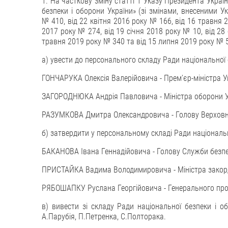
1. На часткову зміну статті 1 Указу Президента Украї
безпеки і оборони України» (зі змінами, внесеними 
№ 410, від 22 квітня 2016 року № 166, від 16 травня 
2017 року № 274, від 19 січня 2018 року № 10, від 28
травня 2019 року № 340 та від 15 липня 2019 року № 5
а) увести до персонального складу Ради національної 
ГОНЧАРУКА Олексія Валерійовича - Прем'єр-міністра У
ЗАГОРОДНЮКА Андрія Павловича - Міністра оборони У
РАЗУМКОВА Дмитра Олександровича - Голову Верховної
б) затвердити у персональному складі Ради національн
БАКАНОВА Івана Геннадійовича - Голову Служби безпе
ПРИСТАЙКА Вадима Володимировича - Міністра закорд
РЯБОШАПКУ Руслана Георгійовича - Генерального про
в) вивести зі складу Ради національної безпеки і об
А.Парубія, П.Петренка, С.Полторака.