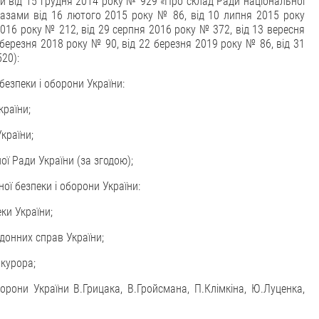
ни від 15 грудня 2014 року № 929 «Про склад Ради національної
Указами від 16 лютого 2015 року № 86, від 10 липня 2015 року
2016 року № 212, від 29 серпня 2016 року № 372, від 13 вересня
 березня 2018 року № 90, від 22 березня 2019 року № 86, від 31
20):
безпеки і оборони України:
країни;
країни;
 Ради України (за згодою);
ої безпеки і оборони України:
ки України;
онних справ України;
курора;
орони України В.Грицака, В.Гройсмана, П.Клімкіна, Ю.Луценка,