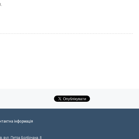
я.
нтактна інформація
в, вул. Петра Болбочана, 8