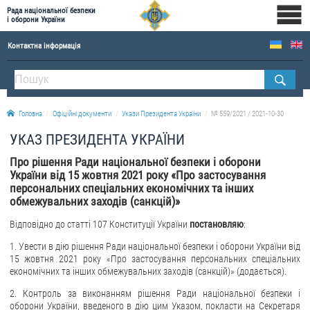
Рада національної безпеки
і оборони України
Контактна інформація
ПРО РНБОУ
Склад Ради національної безпеки і оборони України
Головна
Офіційні документи
Укази Президента України
№ 559/2021 / 2021-10-30
Апарат Ради національної безпеки і оборони України
УКАЗ ПРЕЗИДЕНТА УКРАЇНИ
Правова основа діяльності Ради національної безпеки і оборони України
Про рішення Ради національної безпеки і оборони
Історична довідка про діяльність Ради національної безпеки і оборони України
України від 15 жовтня 2021 року «Про застосування
персональних спеціальних економічних та інших
ОФІЦІЙНІ ДОКУМЕНТИ
обмежувальних заходів (санкцій)»
ПРЕСЦЕНТР
Відповідно до статті 107 Конституції України
постановляю
:
1. Увести в дію рішення Ради національної безпеки і оборони України від
Новини
15 жовтня 2021 року «Про застосування персональних спеціальних
Drone Deals
економічних та інших обмежувальних заходів (санкцій)» (додається).
Фотогалерея
2. Контроль за виконанням рішення Ради національної безпеки і
оборони України, введеного в дію цим Указом, покласти на Секретаря
Відеогалерея