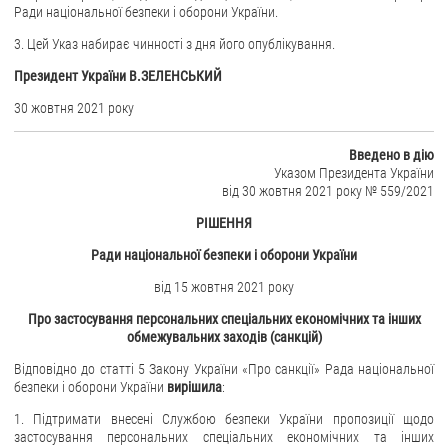
Ради національної безпеки і оборони України.
ЗВЕРНЕННЯ ГРОМАДЯН
3. Цей Указ набирає чинності з дня його опублікування.
Президент України В.ЗЕЛЕНСЬКИЙ
Звернення громадян
Електронне звернення
30 жовтня 2021 року
ДОСТУП ДО ПУБЛІЧНОЇ ІНФОРМАЦІЇ
Введено в дію
Указом Президента України
Організація доступу до публічної інформації
від 30 жовтня 2021 року № 559/2021
Запит на отримання публічної інформації
РІШЕННЯ
Облік публічної інформації
Ради національної безпеки і оборони України
Питання запобігання корупції
від 15 жовтня 2021 року
Публічні закупівлі
Про застосування персональних спеціальних економічних та інших
Внутрішній аудит
обмежувальних заходів (санкцій)
Відповідно до статті 5 Закону України «Про санкції» Рада національної
ДЕРЖАВНИЙ РЕЄСТР САНКЦІЙ
безпеки і оборони України
вирішила
:
1. Підтримати внесені Службою безпеки України пропозиції щодо
застосування персональних спеціальних економічних та інших