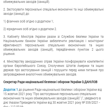
обмежувальних заходів (санкцій).
2. Застосувати персональні спеціальні економічні та інші обмежувальні
заходи (санкції) до:
1) фізичних осіб згідно з додатком 1;
2) юридичних осіб згідно з додатком 2.
3. Кабінету Міністрів України разом зі Службою безпеки України та
Національним банком України забезпечити реалізацію і моніторинг
ефективності персональних спеціальних економічних та інших
обмежувальних заходів (санкцій), передбачених пунктом 2 цього
рішення.
4. Міністерству закордонних справ України поінформувати компетентні
органи Європейського Союзу, Сполучених Штатів Америки та інших
держав про застосування санкцій і порушити перед ними питання про
запровадження аналогічних обмежувальних заходів.
Секретар Ради національної
безпеки і оборони України О.ДАНІЛОВ
Додаток 1
до рішення Ради національної безпеки і оборони України від
15 жовтня 2021 року "Про застосування персональних спеціальних
економічних та інших обмежувальних заходів (санкцій)" )", уведеного в
дію Указом Президента України від 30 жовтня 2021 року № 559/2021 -
doc - 112.50 kb