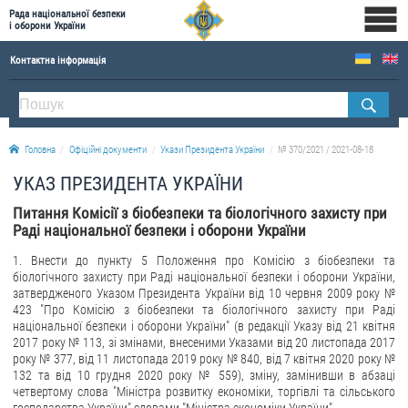
Рада національної безпеки
і оборони України
Контактна інформація
ПРО РНБОУ
Склад Ради національної безпеки і оборони України
Головна
Офіційні документи
Укази Президента України
№ 370/2021 / 2021-08-18
Апарат Ради національної безпеки і оборони України
УКАЗ ПРЕЗИДЕНТА УКРАЇНИ
Правова основа діяльності Ради національної безпеки і оборони України
Питання Комісії з біобезпеки та біологічного захисту при
Історична довідка про діяльність Ради національної безпеки і оборони України
Раді національної безпеки і оборони України
ОФІЦІЙНІ ДОКУМЕНТИ
1. Внести до пункту 5 Положення про Комісію з біобезпеки та
біологічного захисту при Раді національної безпеки і оборони України,
ПРЕСЦЕНТР
затвердженого Указом Президента України від 10 червня 2009 року №
423 "Про Комісію з біобезпеки та біологічного захисту при Раді
Новини
національної безпеки і оборони України" (в редакції Указу від 21 квітня
2017 року № 113, зі змінами, внесеними Указами від 20 листопада 2017
Drone Deals
року № 377, від 11 листопада 2019 року № 840, від 7 квітня 2020 року №
132 та від 10 грудня 2020 року № 559), зміну, замінивши в абзаці
Фотогалерея
четвертому слова "Міністра розвитку економіки, торгівлі та сільського
Відеогалерея
господарства України" словами "Міністра економіки України".