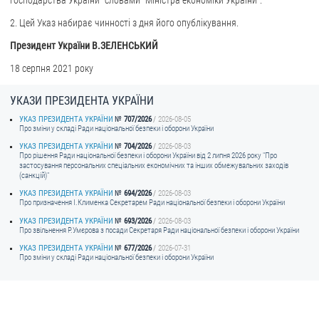
2. Цей Указ набирає чинності з дня його опублікування.
ЗВЕРНЕННЯ ГРОМАДЯН
Президент України В.ЗЕЛЕНСЬКИЙ
Звернення громадян
18 серпня 2021 року
Електронне звернення
УКАЗИ ПРЕЗИДЕНТА УКРАЇНИ
ДОСТУП ДО ПУБЛІЧНОЇ ІНФОРМАЦІЇ
УКАЗ ПРЕЗИДЕНТА УКРАЇНИ
707/2026
2026-08-05
Про зміни у складі Ради національної безпеки і оборони України
Організація доступу до публічної інформації
УКАЗ ПРЕЗИДЕНТА УКРАЇНИ
704/2026
2026-08-03
Запит на отримання публічної інформації
Про рішення Ради національної безпеки і оборони України від 2 липня 2026 року "Про
застосування персональних спеціальних економічних та інших обмежувальних заходів
Облік публічної інформації
(санкцій)"
Питання запобігання корупції
УКАЗ ПРЕЗИДЕНТА УКРАЇНИ
694/2026
2026-08-03
Про призначення I.Клименка Секретарем Ради національної безпеки і оборони України
Публічні закупівлі
УКАЗ ПРЕЗИДЕНТА УКРАЇНИ
693/2026
2026-08-03
Про звільнення Р.Умєрова з посади Секретаря Ради національної безпеки і оборони України
Внутрішній аудит
УКАЗ ПРЕЗИДЕНТА УКРАЇНИ
677/2026
2026-07-31
Про зміни у складі Ради національної безпеки і оборони України
ДЕРЖАВНИЙ РЕЄСТР САНКЦІЙ