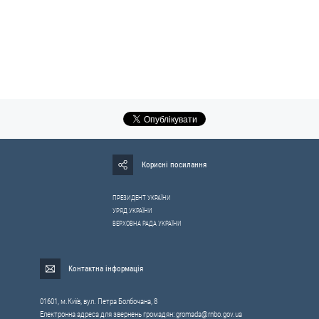
Корисні посилання
ПРЕЗИДЕНТ УКРАЇНИ
УРЯД УКРАЇНИ
ВЕРХОВНА РАДА УКРАЇНИ
Контактна інформація
01601, м.Київ, вул. Петра Болбочана, 8
Електронна адреса для звернень громадян:
gromada@rnbo.gov.ua