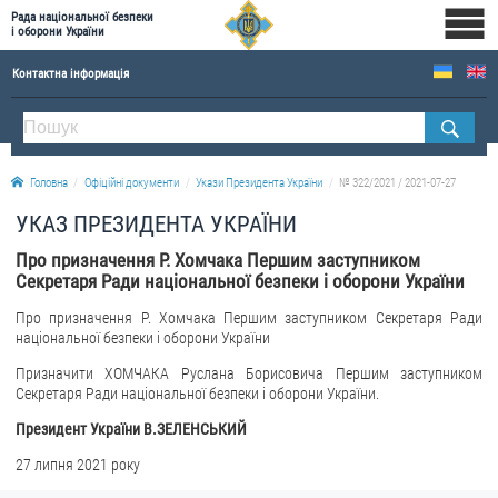
Рада національної безпеки
і оборони України
Контактна інформація
ПРО РНБОУ
Склад Ради національної безпеки і оборони України
Головна
Офіційні документи
Укази Президента України
№ 322/2021 / 2021-07-27
Апарат Ради національної безпеки і оборони України
УКАЗ ПРЕЗИДЕНТА УКРАЇНИ
Правова основа діяльності Ради національної безпеки і оборони України
Про призначення Р. Хомчака Першим заступником
Історична довідка про діяльність Ради національної безпеки і оборони України
Секретаря Ради національної безпеки і оборони України
ОФІЦІЙНІ ДОКУМЕНТИ
Про призначення Р. Хомчака Першим заступником Секретаря Ради
національної безпеки і оборони України
ПРЕСЦЕНТР
Призначити ХОМЧАКА Руслана Борисовича Першим заступником
Секретаря Ради національної безпеки і оборони України.
Новини
Drone Deals
Президент України В.ЗЕЛЕНСЬКИЙ
Фотогалерея
27 липня 2021 року
Відеогалерея