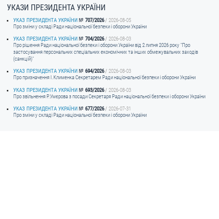
УКАЗИ ПРЕЗИДЕНТА УКРАЇНИ
ЗВЕРНЕННЯ ГРОМАДЯН
УКАЗ ПРЕЗИДЕНТА УКРАЇНИ
707/2026
2026-08-05
Про зміни у складі Ради національної безпеки і оборони України
Звернення громадян
УКАЗ ПРЕЗИДЕНТА УКРАЇНИ
704/2026
2026-08-03
Про рішення Ради національної безпеки і оборони України від 2 липня 2026 року "Про
Електронне звернення
застосування персональних спеціальних економічних та інших обмежувальних заходів
(санкцій)"
ДОСТУП ДО ПУБЛІЧНОЇ ІНФОРМАЦІЇ
УКАЗ ПРЕЗИДЕНТА УКРАЇНИ
694/2026
2026-08-03
Про призначення I.Клименка Секретарем Ради національної безпеки і оборони України
Організація доступу до публічної інформації
УКАЗ ПРЕЗИДЕНТА УКРАЇНИ
693/2026
2026-08-03
Про звільнення Р.Умєрова з посади Секретаря Ради національної безпеки і оборони України
Запит на отримання публічної інформації
УКАЗ ПРЕЗИДЕНТА УКРАЇНИ
677/2026
2026-07-31
Про зміни у складі Ради національної безпеки і оборони України
Облік публічної інформації
Питання запобігання корупції
Публічні закупівлі
Внутрішній аудит
ДЕРЖАВНИЙ РЕЄСТР САНКЦІЙ