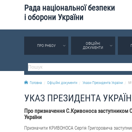
Рада національної безпеки
і оборони України
ОФІЦІЙНІ
ПРО РНБОУ
ДОКУМЕНТИ
Головна
Офіційні документи
Укази Президента України
№ 
УКАЗ ПРЕЗИДЕНТА УКРАЇ
Про призначення С.Кривоноса заступником Се
України
Призначити КРИВОНОСА Сергія Григоровича заступнико