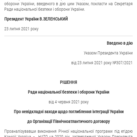
оборони України, введеного в дію цим Указом, покласти на Секретаря
Ради національної безпеки і оборони України.
ЗВЕРНЕННЯ ГРОМАДЯН
Президент України В.ЗЕЛЕНСЬКИЙ
Звернення громадян
23 липня 2021 року
Електронне звернення
Введено в дію
ДОСТУП ДО ПУБЛІЧНОЇ ІНФОРМАЦІЇ
Указом Президента України
Організація доступу до публічної інформації
від 23 липня 2021 року №307/2021
Запит на отримання публічної інформації
Облік публічної інформації
РІШЕННЯ
Питання запобігання корупції
Ради національної безпеки і оборони України
Публічні закупівлі
Внутрішній аудит
від 4 червня 2021 року
Про невідкладні заходи щодо поглиблення інтеграції України
ДЕРЖАВНИЙ РЕЄСТР САНКЦІЙ
до Організації Північноатлантичного договору
Проаналізувавши виконання Річної національної програми під егідою
Комісії Україна – НАТО на 2020 рік, затвердженої Указом Президента