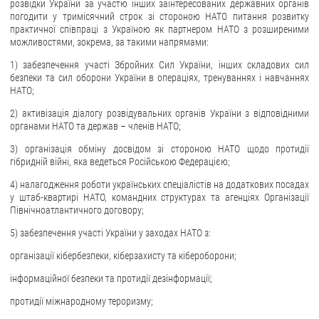
розвідки України за участю інших заінтересованих державних органів
погодити у тримісячний строк зі стороною НАТО питання розвитку
практичної співпраці з Україною як партнером НАТО з розширеними
можливостями, зокрема, за такими напрямами:
1) забезпечення участі Збройних Сил України, інших складових сил
безпеки та сил оборони України в операціях, тренуваннях і навчаннях
НАТО;
2) активізація діалогу розвідувальних органів України з відповідними
органами НАТО та держав – членів НАТО;
3) організація обміну досвідом зі стороною НАТО щодо протидії
гібридній війні, яка ведеться Російською Федерацією;
4) налагодження роботи українських спеціалістів на додаткових посадах
у штаб-квартирі НАТО, командних структурах та агенціях Організації
Північноатлантичного договору;
5) забезпечення участі України у заходах НАТО з:
організації кібербезпеки, кіберзахисту та кібероборони;
інформаційної безпеки та протидії дезінформації;
протидії міжнародному тероризму;