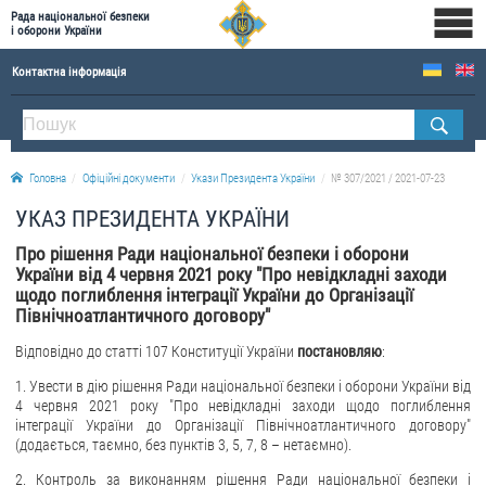
Рада національної безпеки
і оборони України
Контактна інформація
ПРО РНБОУ
Склад Ради національної безпеки і оборони України
Головна
Офіційні документи
Укази Президента України
№ 307/2021 / 2021-07-23
Апарат Ради національної безпеки і оборони України
УКАЗ ПРЕЗИДЕНТА УКРАЇНИ
Правова основа діяльності Ради національної безпеки і оборони України
Про рішення Ради національної безпеки і оборони
Історична довідка про діяльність Ради національної безпеки і оборони України
України від 4 червня 2021 року "Про невідкладні заходи
щодо поглиблення інтеграції України до Організації
ОФІЦІЙНІ ДОКУМЕНТИ
Північноатлантичного договору"
ПРЕСЦЕНТР
Відповідно до статті 107 Конституції України
постановляю
:
1. Увести в дію рішення Ради національної безпеки і оборони України від
Новини
4 червня 2021 року "Про невідкладні заходи щодо поглиблення
Drone Deals
інтеграції України до Організації Північноатлантичного договору"
(додається, таємно, без пунктів 3, 5, 7, 8 – нетаємно).
Фотогалерея
2. Контроль за виконанням рішення Ради національної безпеки і
Відеогалерея