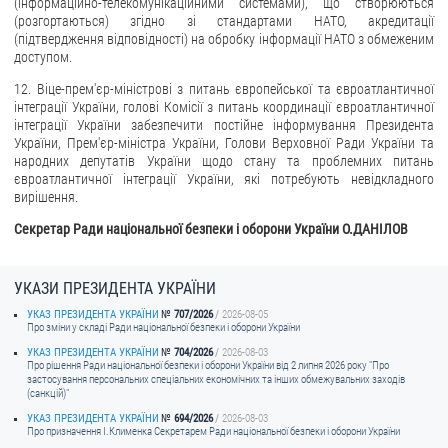
(інформаційно-телекомунікаційними системами), що створюються
(розгортаються) згідно зі стандартами НАТО, акредитації
(підтвердження відповідності) на обробку інформації НАТО з обмеженим
доступом.
12. Віце-прем'єр-міністрові з питань європейської та євроатлантичної
інтеграції України, голові Комісії з питань координації євроатлантичної
інтеграції України забезпечити постійне інформування Президента
України, Прем'єр-міністра України, Голови Верховної Ради України та
народних депутатів України щодо стану та проблемних питань
євроатлантичної інтеграції України, які потребують невідкладного
вирішення.
Секретар Ради національної безпеки і оборони України О.ДАНІЛОВ
УКАЗИ ПРЕЗИДЕНТА УКРАЇНИ
УКАЗ ПРЕЗИДЕНТА УКРАЇНИ
707/2026
2026-08-05
Про зміни у складі Ради національної безпеки і оборони України
УКАЗ ПРЕЗИДЕНТА УКРАЇНИ
704/2026
2026-08-03
Про рішення Ради національної безпеки і оборони України від 2 липня 2026 року "Про
застосування персональних спеціальних економічних та інших обмежувальних заходів
(санкцій)"
УКАЗ ПРЕЗИДЕНТА УКРАЇНИ
694/2026
2026-08-03
Про призначення I.Клименка Секретарем Ради національної безпеки і оборони України