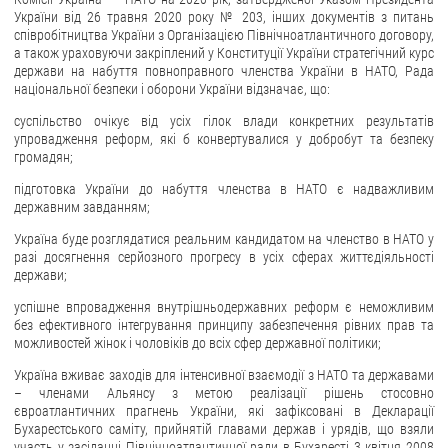
України від 26 травня 2020 року № 203, інших документів з питань
співробітництва України з Організацією Північноатлантичного договору,
а також ураховуючи закріплений у Конституції України стратегічний курс
держави на набуття повноправного членства України в НАТО, Рада
національної безпеки і оборони України відзначає, що:
суспільство очікує від усіх гілок влади конкретних результатів
упровадження реформ, які б конвертувалися у добробут та безпеку
громадян;
підготовка України до набуття членства в НАТО є надважливим
державним завданням;
Україна буде розглядатися реальним кандидатом на членство в НАТО у
разі досягнення серйозного прогресу в усіх сферах життєдіяльності
держави;
успішне впровадження внутрішньодержавних реформ є неможливим
без ефективного інтегрування принципу забезпечення рівних прав та
можливостей жінок і чоловіків до всіх сфер державної політики;
Україна вживає заходів для інтенсивної взаємодії з НАТО та державами
– членами Альянсу з метою реалізації рішень стосовно
євроатлантичних прагнень України, які зафіксовані в Декларації
Бухарестського саміту, прийнятій главами держав і урядів, що взяли
участь у засіданні Північноатлантичної ради в Бухаресті 3 квітня 2008