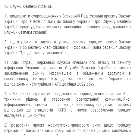
10. Службі безпеки України:
1) продовжити супроводження у Верховній Раді України проекту Закону
України "Про внесення змін до Закону України "Про Службу безпеки
України" щодо удосконалення організаційно-правових засад діяльності
Служби безпеки України";
2) підготувати та внести в установленому порядку проект Закону
України "Про безпеку класифікованої інформації" (нова редакція Закону
України "Про державну таємницю").
11. Адміністрації Державної служби спеціального зв'язку та захисту
інформації України за участю Служби безпеки України з метою
забезпечення обміну інформацією з обмеженим доступом в
електронному вигляді між державними органами України та
відповідними інституціями НАТО до кінця 2022 року:
1) забезпечити підготовку, погодження та впровадження організаційно-
технічних рішень зі створення (розгортання) комунікаційно-
інформаційних систем (інформаційно-телекомунікаційних систем)
відповідно до стандартів НАТО, а також розроблення порядку
експлуатації цих систем;
2) розробити проект нормативно-правового акта щодо порядку
отримання національними комунікаційно-інформаційними системами