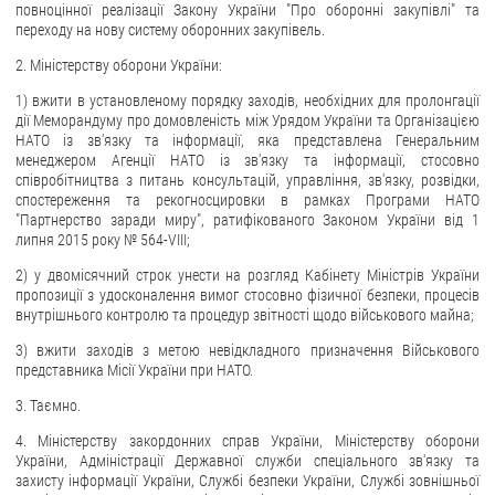
повноцінної реалізації Закону України "Про оборонні закупівлі" та
переходу на нову систему оборонних закупівель.
2. Міністерству оборони України:
1) вжити в установленому порядку заходів, необхідних для пролонгації
дії Меморандуму про домовленість між Урядом України та Організацією
НАТО із зв'язку та інформації, яка представлена Генеральним
менеджером Агенції НАТО із зв'язку та інформації, стосовно
співробітництва з питань консультацій, управління, зв'язку, розвідки,
спостереження та рекогносцировки в рамках Програми НАТО
"Партнерство заради миру", ратифікованого Законом України від 1
липня 2015 року № 564-VIII;
2) у двомісячний строк унести на розгляд Кабінету Міністрів України
пропозиції з удосконалення вимог стосовно фізичної безпеки, процесів
внутрішнього контролю та процедур звітності щодо військового майна;
3) вжити заходів з метою невідкладного призначення Військового
представника Місії України при НАТО.
3. Таємно.
4. Міністерству закордонних справ України, Міністерству оборони
України, Адміністрації Державної служби спеціального зв'язку та
захисту інформації України, Службі безпеки України, Службі зовнішньої