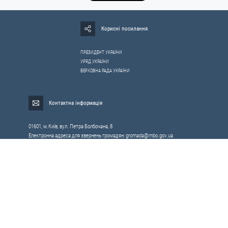
Корисні посилання
ПРЕЗИДЕНТ УКРАЇНИ
УРЯД УКРАЇНИ
ВЕРХОВНА РАДА УКРАЇНИ
Контактна інформація
01601, м.Київ, вул. Петра Болбочана, 8
Електронна адреса для звернень громадян:
gromada@rnbo.gov.ua
Телефони для надання інформації про звернення громадян та
запити на публічну інформацію: (044) 255-05-15, 255-06-49
Довідка про реєстрацію вхідної кореспонденції та інформація про
вихідну кореспонденцію Апарату РНБОУ: (044) 255-05-50, 255-06-34, 255-06-50
0-800-503-486 — «телефон довіри»
щодо протидії контрабанді та корупції на митниці
Слідкуй в соцмережах