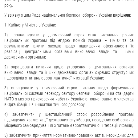
року.
У зв'язку з цим Рада національної безпеки і оборони України
вирішила
:
1. Кабінету Міністрів України:
1) проаналізувати у двомісячний строк стан виконання річних
національних програм під егідою Комісії Україна – НАТО та за
результатами вжити заходів щодо підвищення ефективності їх
реалізації центральними органами виконавчої влади та іншими
державними органами;
2) опрацювати питання щодо утворення в центральних органах
виконавчої влади та інших державних органах окремих структурних
підрозділів з питань євроатлантичної інтеграції України;
3) опрацювати у тримісячний строк питання щодо формування
національної системи переходу сектору безпеки і оборони на стандарти
НАТО з метою прискорення набуття Україною повноправного членства
в Організації Північноатлантичного договору;
4) забезпечити у шестимісячний строк розроблення програм
підвищення кваліфікації державних службовців, посадових осіб органів
місцевого самоврядування з питань євроатлантичної інтеграції України;
5) забезпечити прийняття нормативно-правових актів, необхідних для