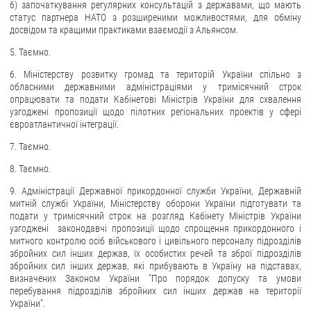
6) започаткування регулярних консультацій з державами, що мають
статус партнера НАТО з розширеними можливостями, для обміну
досвідом та кращими практиками взаємодії з Альянсом.
5. Таємно.
6. Міністерству розвитку громад та територій України спільно з
обласними державними адміністраціями у тримісячний строк
опрацювати та подати Кабінетові Міністрів України для схвалення
узгоджені пропозиції щодо пілотних регіональних проектів у сфері
євроатлантичної інтеграції.
7. Таємно.
8. Таємно.
9. Адміністрації Державної прикордонної служби України, Державній
митній службі України, Міністерству оборони України підготувати та
подати у тримісячний строк на розгляд Кабінету Міністрів України
узгоджені законодавчі пропозиції щодо спрощення прикордонного і
митного контролю осіб військового і цивільного персоналу підрозділів
збройних сил інших держав, їх особистих речей та зброї підрозділів
збройних сил інших держав, які прибувають в Україну на підставах,
визначених Законом України "Про порядок допуску та умови
перебування підрозділів збройних сил інших держав на території
України".