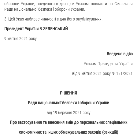
оборони України, введеного в дію цим Указом, покласти на Секретаря
Ради національної безпеки і оборони України.
ЗВЕРНЕННЯ ГРОМАДЯН
3. Цей Указ набирає чинності з дня його опублікування.
Звернення громадян
Президент України В.ЗЕЛЕНСЬКИЙ
Електронне звернення
9 квітня 2021 року
ДОСТУП ДО ПУБЛІЧНОЇ ІНФОРМАЦІЇ
Введено в дію
Організація доступу до публічної інформації
Указом Президента України
Запит на отримання публічної інформації
від 9 квітня 2021 року № 151/2021
Облік публічної інформації
Питання запобігання корупції
Публічні закупівлі
РІШЕННЯ
Внутрішній аудит
Ради національної безпеки і оборони України
від 19 березня 2021 року
ДЕРЖАВНИЙ РЕЄСТР САНКЦІЙ
Про застосування та внесення змін до персональних спеціальних
економічних та інших обмежувальних заходів (санкцій)