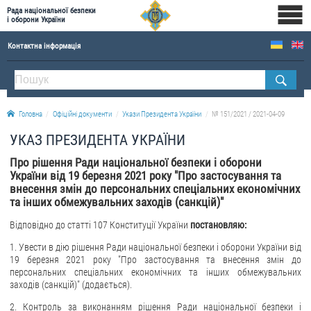
Рада національної безпеки
і оборони України
Контактна інформація
ПРО РНБОУ
Склад Ради національної безпеки і оборони України
Головна
Офіційні документи
Укази Президента України
№ 151/2021 / 2021-04-09
Апарат Ради національної безпеки і оборони України
УКАЗ ПРЕЗИДЕНТА УКРАЇНИ
Правова основа діяльності Ради національної безпеки і оборони України
Про рішення Ради національної безпеки і оборони
Історична довідка про діяльність Ради національної безпеки і оборони України
України від 19 березня 2021 року "Про застосування та
внесення змін до персональних спеціальних економічних
ОФІЦІЙНІ ДОКУМЕНТИ
та інших обмежувальних заходів (санкцій)"
ПРЕСЦЕНТР
Відповідно до статті 107 Конституції України
постановляю:
1. Увести в дію рішення Ради національної безпеки і оборони України від
Новини
19 березня 2021 року "Про застосування та внесення змін до
Drone Deals
персональних спеціальних економічних та інших обмежувальних
заходів (санкцій)" (додається).
Фотогалерея
2. Контроль за виконанням рішення Ради національної безпеки і
Відеогалерея