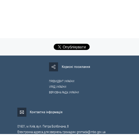
Корисні посилання
ПРЕЗИДЕНТ УКРАЇНИ
УРЯД УКРАЇНИ
ВЕРХОВНА РАДА УКРАЇНИ
Контактна інформація
01601, м.Київ, вул. Петра Болбочана, 8
Електронна адреса для звернень громадян:
gromada@rnbo.gov.ua
Телефони для надання інформації про звернення громадян та