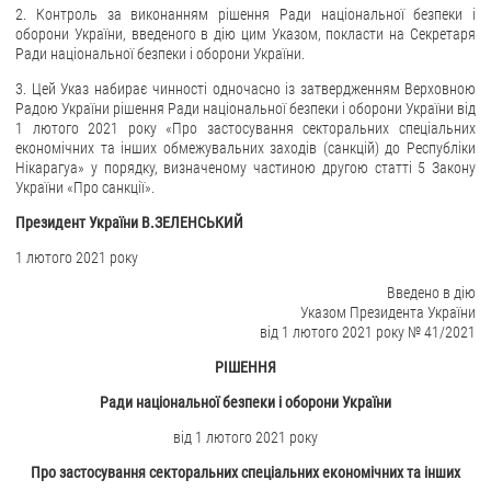
2. Контроль за виконанням рішення Ради національної безпеки і
оборони України, введеного в дію цим Указом, покласти на Секретаря
ЗВЕРНЕННЯ ГРОМАДЯН
Ради національної безпеки і оборони України.
Звернення громадян
3. Цей Указ набирає чинності одночасно із затвердженням Верховною
Радою України рішення Ради національної безпеки і оборони України від
Електронне звернення
1 лютого 2021 року «Про застосування секторальних спеціальних
економічних та інших обмежувальних заходів (санкцій) до Республіки
ДОСТУП ДО ПУБЛІЧНОЇ ІНФОРМАЦІЇ
Нікарагуа» у порядку, визначеному частиною другою статті 5 Закону
України «Про санкції».
Організація доступу до публічної інформації
Президент України В.ЗЕЛЕНСЬКИЙ
Запит на отримання публічної інформації
1 лютого 2021 року
Облік публічної інформації
Введено в дію
Питання запобігання корупції
Указом Президента України
Публічні закупівлі
від 1 лютого 2021 року № 41/2021
Внутрішній аудит
РІШЕННЯ
Ради національної безпеки і оборони України
ДЕРЖАВНИЙ РЕЄСТР САНКЦІЙ
від 1 лютого 2021 року
Про застосування секторальних спеціальних економічних та інших