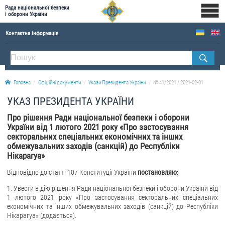
Рада національної безпеки
і оборони України
Контактна інформація
ПРО РНБОУ
Склад Ради національної безпеки і оборони України
Головна
Офіційні документи
Укази Президента України
№ 41/2021 / 2021-02-01
Апарат Ради національної безпеки і оборони України
УКАЗ ПРЕЗИДЕНТА УКРАЇНИ
Правова основа діяльності Ради національної безпеки і оборони України
Про рішення Ради національної безпеки і оборони
Історична довідка про діяльність Ради національної безпеки і оборони України
України від 1 лютого 2021 року «Про застосування
секторальних спеціальних економічних та інших
ОФІЦІЙНІ ДОКУМЕНТИ
обмежувальних заходів (санкцій) до Республіки
Нікарагуа»
ПРЕСЦЕНТР
Відповідно до статті 107 Конституції України
постановляю
:
Новини
1. Увести в дію рішення Ради національної безпеки і оборони України від
Drone Deals
1 лютого 2021 року «Про застосування секторальних спеціальних
економічних та інших обмежувальних заходів (санкцій) до Республіки
Фотогалерея
Нікарагуа» (додається).
Відеогалерея