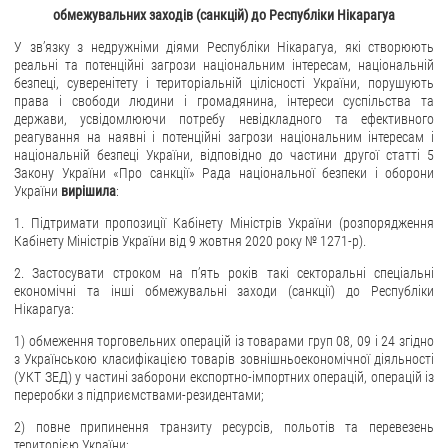
обмежувальних заходів (санкцій) до Республіки Нікарагуа
У зв’язку з недружніми діями Республіки Нікарагуа, які створюють
реальні та потенційні загрози національним інтересам, національній
безпеці, суверенітету і територіальній цілісності України, порушують
права і свободи людини і громадянина, інтереси суспільства та
держави, усвідомлюючи потребу невідкладного та ефективного
реагування на наявні і потенційні загрози національним інтересам і
національній безпеці України, відповідно до частини другої статті 5
Закону України «Про санкції» Рада національної безпеки і оборони
України
вирішила
:
1. Підтримати пропозиції Кабінету Міністрів України (розпорядження
Кабінету Міністрів України від 9 жовтня 2020 року № 1271-р).
2. Застосувати строком на п’ять років такі секторальні спеціальні
економічні та інші обмежувальні заходи (санкції) до Республіки
Нікарагуа:
1) обмеження торговельних операцій із товарами груп 08, 09 і 24 згідно
з Українською класифікацією товарів зовнішньоекономічної діяльності
(УКТ ЗЕД) у частині заборони експортно-імпортних операцій, операцій із
переробки з підприємствами-резидентами;
2) повне припинення транзиту ресурсів, польотів та перевезень
територією України;