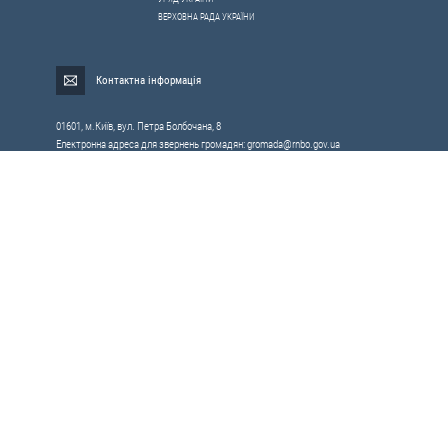
ВЕРХОВНА РАДА УКРАЇНИ
Контактна інформація
01601, м.Київ, вул. Петра Болбочана, 8
Електронна адреса для звернень громадян:
gromada@rnbo.gov.ua
Телефони для надання інформації про звернення громадян та
запити на публічну інформацію: (044) 255-05-15, 255-06-49
Довідка про реєстрацію вхідної кореспонденції та інформація про
вихідну кореспонденцію Апарату РНБОУ: (044) 255-05-50, 255-06-34, 255-06-50
0-800-503-486 — «телефон довіри»
щодо протидії контрабанді та корупції на митниці
Слідкуй в соцмережах
Усі права на матеріали, розміщені на цьому сайті,
Мапа сайту
належать Апарату Ради національної безпеки і оборони України.
RSS