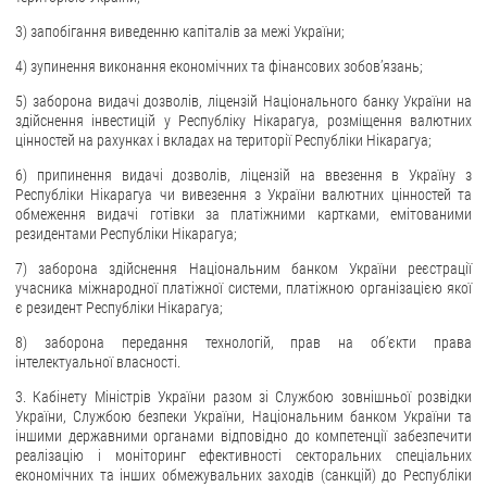
3) запобігання виведенню капіталів за межі України;
4) зупинення виконання економічних та фінансових зобов’язань;
5) заборона видачі дозволів, ліцензій Національного банку України на
здійснення інвестицій у Республіку Нікарагуа, розміщення валютних
цінностей на рахунках і вкладах на території Республіки Нікарагуа;
6) припинення видачі дозволів, ліцензій на ввезення в Україну з
Республіки Нікарагуа чи вивезення з України валютних цінностей та
обмеження видачі готівки за платіжними картками, емітованими
резидентами Республіки Нікарагуа;
7) заборона здійснення Національним банком України реєстрації
учасника міжнародної платіжної системи, платіжною організацією якої
є резидент Республіки Нікарагуа;
8) заборона передання технологій, прав на об’єкти права
інтелектуальної власності.
3. Кабінету Міністрів України разом зі Службою зовнішньої розвідки
України, Службою безпеки України, Національним банком України та
іншими державними органами відповідно до компетенції забезпечити
реалізацію і моніторинг ефективності секторальних спеціальних
економічних та інших обмежувальних заходів (санкцій) до Республіки