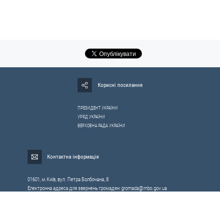
Корисні посилання
ПРЕЗИДЕНТ УКРАЇНИ
УРЯД УКРАЇНИ
ВЕРХОВНА РАДА УКРАЇНИ
Контактна інформація
01601, м.Київ, вул. Петра Болбочана, 8
Електронна адреса для звернень громадян:
gromada@rnbo.gov.ua
Телефони для надання інформації про звернення громадян та
запити на публічну інформацію: (044) 255-05-15, 255-06-49
Довідка про реєстрацію вхідної кореспонденції та інформація про