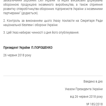
забезпечення Збройних Сил України та інших військових формувань
оборонною продукцією іноземного виробництва, а також сприяння
ЗВЕРНЕННЯ ГРОМАДЯН
розвитку співробітництва оборонних підприємств України з іноземними
партнерами" (додається).
Звернення громадян
2. Контроль за виконанням цього Указу покласти на Секретаря Ради
національної безпеки і оборони України.
Електронне звернення
3. Цей Указ набирає чинності з дня його опублікування.
ДОСТУП ДО ПУБЛІЧНОЇ ІНФОРМАЦІЇ
Організація доступу до публічної інформації
Президент України П.ПОРОШЕНКО
Запит на отримання публічної інформації
26 червня 2018 року
Облік публічної інформації
Питання запобігання корупції
Публічні закупівлі
Внутрішній аудит
Введено в дію
ДЕРЖАВНИЙ РЕЄСТР САНКЦІЙ
Указом Президента України
від 26 червня 2018 року
№ 185/2018