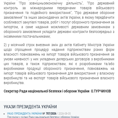
України "Про зовнішньоекономічну діяльність", "Про державний
контроль за міжнародними передачами товарів військового
призначення та подвійного використання", "Про державне оборонне
замовлення" та інших законодавчих актів України, в якому передбачити
особливості закупівлі товарів, робіт і послуг оборонного призначення за
імпортом, а саме надання можливості державним замовникам з
оборонного замовлення укладати державні контракти безпосередньо з
іноземними постачальниками;
2) у місячний строк внесення змін до актів Кабінету Міністрів України
щодо спрощення процедур надання підприємствам різних форм
власності повноважень на імпорт товарів військового призначення за
умови наявності у них укладених дилерських договорів з виробниками
цих товарів, а також підприємствам, які є розробниками та/або
виробниками продукції оборонного призначення, повноважень на
імпорт товарів військового призначення для використання у власному
виробництві та на експорт товарів військового призначення власного
виробництва.
Секретар Ради національної безпеки і оборони України О.ТУРЧИНОВ
УКАЗИ ПРЕЗИДЕНТА УКРАЇНИ
УКАЗ ПРЕЗИДЕНТА УКРАЇНИ
707/2026
2026-08-05
Про зміни у складі Ради національної безпеки і оборони України