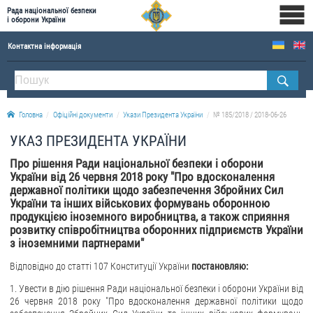
Рада національної безпеки
і оборони України
Контактна інформація
ПРО РНБОУ
Склад Ради національної безпеки і оборони України
Головна
Офіційні документи
Укази Президента України
№ 185/2018 / 2018-06-26
Апарат Ради національної безпеки і оборони України
УКАЗ ПРЕЗИДЕНТА УКРАЇНИ
Правова основа діяльності Ради національної безпеки і оборони України
Про рішення Ради національної безпеки і оборони
Історична довідка про діяльність Ради національної безпеки і оборони України
України від 26 червня 2018 року "Про вдосконалення
державної політики щодо забезпечення Збройних Сил
ОФІЦІЙНІ ДОКУМЕНТИ
України та інших військових формувань оборонною
продукцією іноземного виробництва, а також сприяння
ПРЕСЦЕНТР
розвитку співробітництва оборонних підприємств України
з іноземними партнерами"
Новини
Відповідно до статті 107 Конституції України
постановляю:
Drone Deals
1. Увести в дію рішення Ради національної безпеки і оборони України від
Фотогалерея
26 червня 2018 року "Про вдосконалення державної політики щодо
Відеогалерея