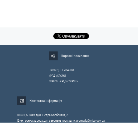
Корисні посилання
ПРЕЗИДЕНТ УКРАЇНИ
УРЯД УКРАЇНИ
ВЕРХОВНА РАДА УКРАЇНИ
Контактна інформація
01601, м.Київ, вул. Петра Болбочана, 8
Електронна адреса для звернень громадян:
gromada@rnbo.gov.ua
Телефони для надання інформації про звернення громадян та
запити на публічну інформацію: (044) 255-05-15, 255-06-49
Довідка про реєстрацію вхідної кореспонденції та інформація про