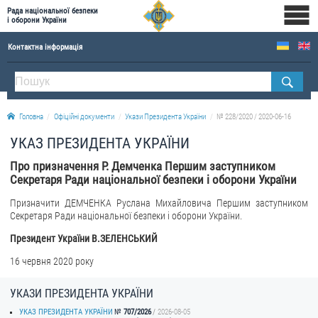
Рада національної безпеки
і оборони України
Контактна інформація
ПРО РНБОУ
Склад Ради національної безпеки і оборони України
Головна
Офіційні документи
Укази Президента України
№ 228/2020 / 2020-06-16
Апарат Ради національної безпеки і оборони України
УКАЗ ПРЕЗИДЕНТА УКРАЇНИ
Правова основа діяльності Ради національної безпеки і оборони України
Про призначення Р. Демченка Першим заступником
Історична довідка про діяльність Ради національної безпеки і оборони України
Секретаря Ради національної безпеки і оборони України
ОФІЦІЙНІ ДОКУМЕНТИ
Призначити ДЕМЧЕНКА Руслана Михайловича Першим заступником
Секретаря Ради національної безпеки і оборони України.
ПРЕСЦЕНТР
Президент України В.ЗЕЛЕНСЬКИЙ
Новини
16 червня 2020 року
Drone Deals
УКАЗИ ПРЕЗИДЕНТА УКРАЇНИ
Фотогалерея
УКАЗ ПРЕЗИДЕНТА УКРАЇНИ
707/2026
2026-08-05
Відеогалерея