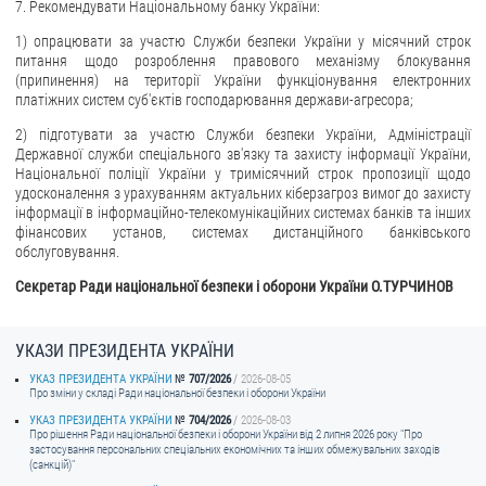
7. Рекомендувати Національному банку України:
1) опрацювати за участю Служби безпеки України у місячний строк
питання щодо розроблення правового механізму блокування
(припинення) на території України функціонування електронних
платіжних систем суб'єктів господарювання держави-агресора;
2) підготувати за участю Служби безпеки України, Адміністрації
Державної служби спеціального зв'язку та захисту інформації України,
Національної поліції України у тримісячний строк пропозиції щодо
удосконалення з урахуванням актуальних кіберзагроз вимог до захисту
інформації в інформаційно-телекомунікаційних системах банків та інших
фінансових установ, системах дистанційного банківського
обслуговування.
Секретар Ради національної безпеки і оборони України О.ТУРЧИНОВ
УКАЗИ ПРЕЗИДЕНТА УКРАЇНИ
УКАЗ ПРЕЗИДЕНТА УКРАЇНИ
707/2026
2026-08-05
Про зміни у складі Ради національної безпеки і оборони України
УКАЗ ПРЕЗИДЕНТА УКРАЇНИ
704/2026
2026-08-03
Про рішення Ради національної безпеки і оборони України від 2 липня 2026 року "Про
застосування персональних спеціальних економічних та інших обмежувальних заходів
(санкцій)"