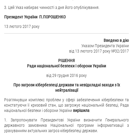
3. Цей Указ набирає чинності з дня його опублікування.
ЗВЕРНЕННЯ ГРОМАДЯН
Президент України П.ПОРОШЕНКО
Звернення громадян
13 лютого 2017 року
Електронне звернення
Введено в дію
ДОСТУП ДО ПУБЛІЧНОЇ ІНФОРМАЦІЇ
Указом Президента України
від 13 лютого 2017 року №32/2017
Організація доступу до публічної інформації
РІШЕННЯ
Запит на отримання публічної інформації
Ради національної безпеки і оборони України
Облік публічної інформації
від 29 грудня 2016 року
Питання запобігання корупції
Про загрози кібербезпеці держави та невідкладні заходи з їх
Публічні закупівлі
нейтралізації
Внутрішній аудит
Розглянувши комплекс проблем у сфері забезпечення кібербезпеки та
констатуючи її кризовий стан, що загрожує національній безпеці, Рада
ДЕРЖАВНИЙ РЕЄСТР САНКЦІЙ
національної безпеки і оборони України
вирішила
:
1. Запропонувати Президентові України визначити Генерального
державного замовника Національної програми інформатизації з
урахуванням актуальних загроз кібербезпеці держави.