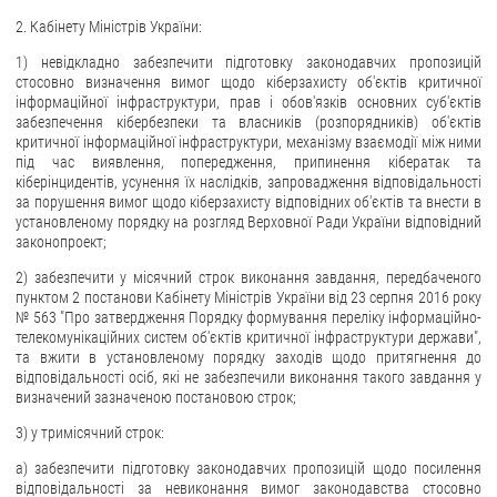
2. Кабінету Міністрів України:
1) невідкладно забезпечити підготовку законодавчих пропозицій
стосовно визначення вимог щодо кіберзахисту об'єктів критичної
інформаційної інфраструктури, прав і обов'язків основних суб'єктів
забезпечення кібербезпеки та власників (розпорядників) об'єктів
критичної інформаційної інфраструктури, механізму взаємодії між ними
під час виявлення, попередження, припинення кібератак та
кіберінцидентів, усунення їх наслідків, запровадження відповідальності
за порушення вимог щодо кіберзахисту відповідних об'єктів та внести в
установленому порядку на розгляд Верховної Ради України відповідний
законопроект;
2) забезпечити у місячний строк виконання завдання, передбаченого
пунктом 2 постанови Кабінету Міністрів України від 23 серпня 2016 року
№ 563 "Про затвердження Порядку формування переліку інформаційно-
телекомунікаційних систем об'єктів критичної інфраструктури держави",
та вжити в установленому порядку заходів щодо притягнення до
відповідальності осіб, які не забезпечили виконання такого завдання у
визначений зазначеною постановою строк;
3) у тримісячний строк:
а) забезпечити підготовку законодавчих пропозицій щодо посилення
відповідальності за невиконання вимог законодавства стосовно