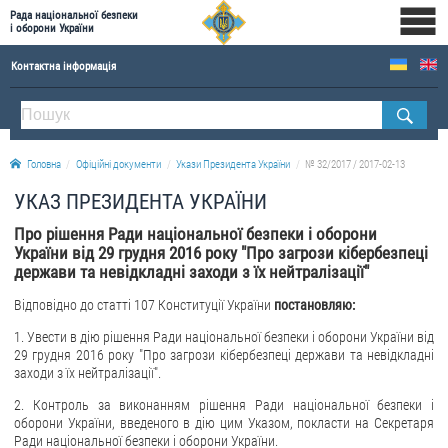
Рада національної безпеки
і оборони України
Контактна інформація
ПРО РНБОУ
Склад Ради національної безпеки і оборони України
Головна
Офіційні документи
Укази Президента України
№ 32/2017 / 2017-02-13
Апарат Ради національної безпеки і оборони України
УКАЗ ПРЕЗИДЕНТА УКРАЇНИ
Правова основа діяльності Ради національної безпеки і оборони України
Про рішення Ради національної безпеки і оборони
Історична довідка про діяльність Ради національної безпеки і оборони України
України від 29 грудня 2016 року "Про загрози кібербезпеці
держави та невідкладні заходи з їх нейтралізації"
ОФІЦІЙНІ ДОКУМЕНТИ
Відповідно до статті 107 Конституції України
постановляю:
ПРЕСЦЕНТР
1. Увести в дію рішення Ради національної безпеки і оборони України від
29 грудня 2016 року "Про загрози кібербезпеці держави та невідкладні
Новини
заходи з їх нейтралізації".
Drone Deals
2. Контроль за виконанням рішення Ради національної безпеки і
Фотогалерея
оборони України, введеного в дію цим Указом, покласти на Секретаря
Ради національної безпеки і оборони України.
Відеогалерея