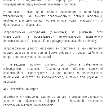
унормування порядку внесення зазначених приписів;
установлення вимог щодо надання операторам та провайдерам
телекомунікацій на вимогу правоохоронних органів інформації,
необхідної для ідентифікації постачальників послуг і маршруту, яким
було передано інформацію;
запровадження блокування (обмеження) за рішенням суду
операторами та провайдерами телекомунікацій визначеного
(ідентифікованого) інформаційного ресурсу (інформаційного сервісу);
запровадження дієвого механізму використання в кримінальному
процесі доказів в електронній формі, зібраних у процесі здійснення
оперативно-розшукової діяльності;
г) затвердити протокол спільних дій суб'єктів забезпечення
кібербезпеки, власників (розпорядників) об'єктів критичної
інформаційної інфраструктури під час виявлення, попередження,
припинення кібератак та кіберінцидентів, а також при усуненні їх
наслідків;
4) у шестимісячний строк:
а) забезпечити створення єдиних основного та резервного захищених
дата-центрів збереження інформації і відомостей державних
електронних інформаційних ресурсів;