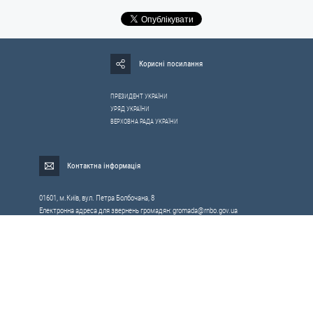
Корисні посилання
ПРЕЗИДЕНТ УКРАЇНИ
УРЯД УКРАЇНИ
ВЕРХОВНА РАДА УКРАЇНИ
Контактна інформація
01601, м.Київ, вул. Петра Болбочана, 8
Електронна адреса для звернень громадян:
gromada@rnbo.gov.ua
Телефони для надання інформації про звернення громадян та
запити на публічну інформацію: (044) 255-05-15, 255-06-49
Довідка про реєстрацію вхідної кореспонденції та інформація про
вихідну кореспонденцію Апарату РНБОУ: (044) 255-05-50, 255-06-34, 255-06-50
0-800-503-486 — «телефон довіри»
щодо протидії контрабанді та корупції на митниці