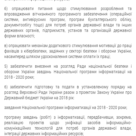
б) опрацювати питання щодо стимулювання розроблення та
впровадження вітчизняного програмного забезпечення (операційної
системи, антивірусних програм, програм бухгалтерського обліку,
документообігу тощо) для потреб органів державної влади та інших
державних органів, підприємств, установ та організацій державної
форми власності;
в) опрацювати механізм додаткового стимулювання мотивації до праці
фахівців з кібербезпеки, задіяних у секторі безпеки і оборони України,
насамперед шляхом удосконалення системи оплати їх праці;
5) забезпечити внесення на розгляд Ради національної безпеки і
оборони України завдань Національної програми інформатизації на
2018 - 2020 роки;
6) забезпечити підготовку та подати в установленому порядку на
розгляд Верховної Ради України разом з проектом Закону України про
Державний бюджет України на 2018 рік:
завдання Національної програми інформатизації на 2018 - 2020 роки;
програму завдань (робіт) з інформатизації, передбачивши, зокрема,
реалізацію проектів щодо уніфікації засобів інформаційно-
комунікаційних технологій для потреб органів державної влади,
інтеграції державних інформаційних ресурсів;