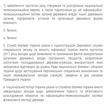
7) забезпечити протягом року створення та розгортання національної
телекомунікаційної мережі, а також підключення до неї інформаційно-
телекомунікаційних систем органів державної влади, інших державних
органів, підприємств, установ та організацій державної форми
власності.
3. Таємно.
4. Таємно.
5. Службі безпеки України разом з Адміністрацією Державної служби
спеціального зв'язку та захисту інформації України вжити протягом
2017 року заходів щодо виявлення та припинення фактів використання
органами державної влади програмних продуктів, розроблених
суб'єктами господарювання держави-агресора, використання яких
заборонено відповідно до рішень Ради національної безпеки і оборони
України щодо застосування персональних спеціальних економічних та
інших обмежувальних заходів (санкцій), уведених в дію указами
Президента України.
6. Національній поліції України разом із Службою безпеки України вжити
невідкладних заходів щодо забезпечення повного та об'єктивного
розслідування кібератак на інформаційно-телекомунікаційні системи
фінансового сектору держави.