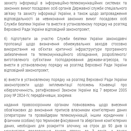
захисту інформації в інформаційно-телекомунікаційних системах та
законних вимог посадових осіб органів Державної служби спеціального
зв'язку та захисту інформації України, а також щодо запровадження
відповідальності за невиконання законних вимог посадових осіб
Служби безпеки України та внести в установленому порядку на розгляд
Верховної Ради України відповідний законопроект;
б) підготувати за участю Служби безпеки України законодавчі
пропозиції щодо визначення обмежувальних заходів стосовно
використання на об'єктах критичної інфраструктури програмного
забезпечення та телекомунікаційного обладнання, розробленого/
виготовленого суб'єктами господарювання держави-агресора, та
внести в установленому порядку на розгляд Верховної Ради України
відповідний законопроект;
в) внести в установленому порядку на розгляд Верховної Ради України
законопроекти щодо імплементації положень Конвенції про
кіберзлочинність, ратифікованої Законом України від 7 вересни 2005
року № 2824-IV, передбачивши, зокрема:
надання правоохоронним органам повноважень щодо внесення
обов'язкових до виконання приписів власникам комп'ютерних даних
(операторам та провайдерам телекомунікацій, іншим юридичним і
фізичним особам) про термінове фіксування та зберігання комп'ютерних
даних, необхідних для розкриття злочину, на строк до 90 днів із
можливістю продовження такого строку до 3 років, а також