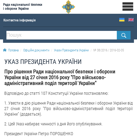
Рада національної безпеки
і оборони України
Контактна інформація
ПРО РНБОУ
Склад Ради національної безпеки і оборони України
Головна
Офіційні документи
Укази Президента України
№ 38/2016 / 2016-02-05
Апарат Ради національної безпеки і оборони України
УКАЗ ПРЕЗИДЕНТА УКРАЇНИ
Правова основа діяльності Ради національної безпеки і оборони України
Про рішення Ради національної безпеки і оборони
Історична довідка про діяльність Ради національної безпеки і оборони України
України від 27 січня 2016 року "Про військово-
адміністративний поділ території України"
ОФІЦІЙНІ ДОКУМЕНТИ
Відповідно до статті 107 Конституції України постановляю:
ПРЕСЦЕНТР
1. Увести в дію рішення Ради національної безпеки і оборони України від
27 січня 2016 року "Про військово-адміністративний поділ території
Новини
України" (додається).
Drone Deals
2. Цей Указ набирає чинності з дня його опублікування.
Фотогалерея
Президент України Петро ПОРОШЕНКО
Відеогалерея