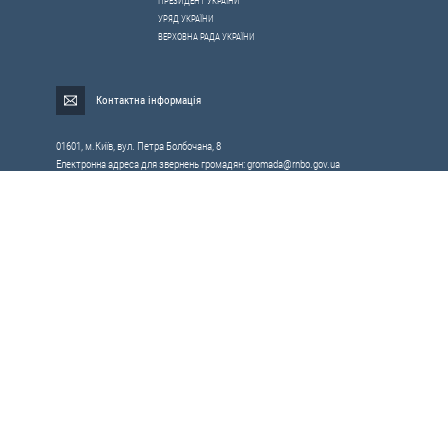
ПРЕЗИДЕНТ УКРАЇНИ
УРЯД УКРАЇНИ
ВЕРХОВНА РАДА УКРАЇНИ
Контактна інформація
01601, м.Київ, вул. Петра Болбочана, 8
Електронна адреса для звернень громадян:
gromada@rnbo.gov.ua
Телефони для надання інформації про звернення громадян та
запити на публічну інформацію: (044) 255-05-15, 255-06-49
Довідка про реєстрацію вхідної кореспонденції та інформація про
вихідну кореспонденцію Апарату РНБОУ: (044) 255-05-50, 255-06-34, 255-06-50
0-800-503-486 — «телефон довіри»
щодо протидії контрабанді та корупції на митниці
Слідкуй в соцмережах
Усі права на матеріали, розміщені на цьому сайті,
Мапа сайту