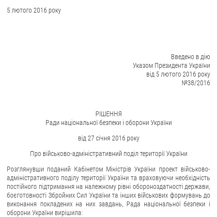
5 лютого 2016 року
ЗВЕРНЕННЯ ГРОМАДЯН
Звернення громадян
Електронне звернення
Введено в дію
Указом Президента України
ДОСТУП ДО ПУБЛІЧНОЇ ІНФОРМАЦІЇ
від 5 лютого 2016 року
№38/2016
Організація доступу до публічної інформації
Запит на отримання публічної інформації
РІШЕННЯ
Облік публічної інформації
Ради національної безпеки і оборони України
Питання запобігання корупції
від 27 січня 2016 року
Публічні закупівлі
Про військово-адміністративний поділ території України
Внутрішній аудит
Розглянувши поданий Кабінетом Міністрів України проект військово-
адміністративного поділу території України та враховуючи необхідність
ДЕРЖАВНИЙ РЕЄСТР САНКЦІЙ
постійного підтримання на належному рівні обороноздатності держави,
боєготовності Збройних Сил України та інших військових формувань до
виконання покладених на них завдань, Рада національної безпеки і
оборони України вирішила: