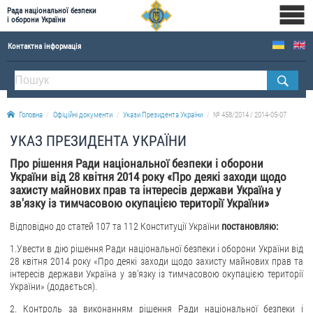
Рада національної безпеки
і оборони України
Контактна інформація
ПРО РНБОУ
Склад Ради національної безпеки і оборони України
Головна
Офіційні документи
Укази Президента України
№ 458/2014 / 2014-05-07
Апарат Ради національної безпеки і оборони України
УКАЗ ПРЕЗИДЕНТА УКРАЇНИ
Правова основа діяльності Ради національної безпеки і оборони України
Про рішення Ради національної безпеки і оборони
Історична довідка про діяльність Ради національної безпеки і оборони України
України від 28 квітня 2014 року «Про деякі заходи щодо
захисту майнових прав та інтересів держави Україна у
ОФІЦІЙНІ ДОКУМЕНТИ
зв'язку із тимчасовою окупацією території України»
ПРЕСЦЕНТР
Відповідно до статей 107 та 112 Конституції України
постановляю:
1.Увести в дію рішення Ради національної безпеки і оборони України від
Новини
28 квітня 2014 року «Про деякі заходи щодо захисту майнових прав та
Drone Deals
інтересів держави Україна у зв'язку із тимчасовою окупацією території
України» (додається).
Фотогалерея
2. Контроль за виконанням рішення Ради національної безпеки і
Відеогалерея