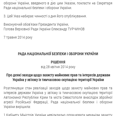
оборони України, введеного в дію цим Указом, покласти на Секретаря
Ради національної безпеки і оборони України.
ЗВЕРНЕННЯ ГРОМАДЯН
3. Цей Указ набирає чинності з дня його опублікування.
Звернення громадян
Виконуючий обов'язки Президента України,
Електронне звернення
Голова Верховної Ради України Олександр ТУРЧИНОВ
ДОСТУП ДО ПУБЛІЧНОЇ ІНФОРМАЦІЇ
7 травня 2014 року
Організація доступу до публічної інформації
РАДА НАЦІОНАЛЬНОЇ БЕЗПЕКИ І ОБОРОНИ УКРАЇНИ
Запит на отримання публічної інформації
РІШЕННЯ
Облік публічної інформації
від 28 квітня 2014 року
Питання запобігання корупції
Про деякі заходи щодо захисту майнових прав та інтересів держави
Публічні закупівлі
Україна у зв'язку із тимчасовою окупацією території України
Внутрішній аудит
Розглянувши стан реалізації заходів щодо захисту майнових прав та
інтересів держави Україна у зв'язку із тимчасовою окупацією території
ДЕРЖАВНИЙ РЕЄСТР САНКЦІЙ
Автономної Республіки Крим та міста Севастополя внаслідок збройної
агресії Російської Федерації, Рада національної безпеки і оборони
України вирішила:
1.Кабінету Міністрів України невідкладно опрацювати механізм захисту