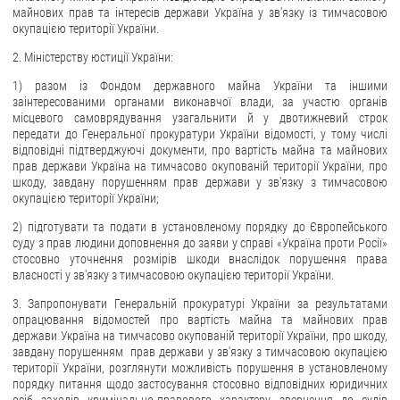
майнових прав та інтересів держави Україна у зв'язку із тимчасовою
окупацією території України.
2. Міністерству юстиції України:
1) разом із Фондом державного майна України та іншими
заінтересованими органами виконавчої влади, за участю органів
місцевого самоврядування узагальнити й у двотижневий строк
передати до Генеральної прокуратури України відомості, у тому числі
відповідні підтверджуючі документи, про вартість майна та майнових
прав держави Україна на тимчасово окупованій території України, про
шкоду, завдану порушенням прав держави у зв'язку з тимчасовою
окупацією території України;
2) підготувати та подати в установленому порядку до Європейського
суду з прав людини доповнення до заяви у справі «Україна проти Росії»
стосовно уточнення розмірів шкоди внаслідок порушення права
власності у зв'язку з тимчасовою окупацією території України.
3. Запропонувати Генеральній прокуратурі України за результатами
опрацювання відомостей про вартість майна та майнових прав
держави Україна на тимчасово окупованій території України, про шкоду,
завдану порушенням прав держави у зв'язку з тимчасовою окупацією
території України, розглянути можливість порушення в установленому
порядку питання щодо застосування стосовно відповідних юридичних
осіб заходів кримінально-правового характеру, звернення до судів