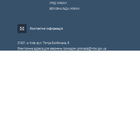
УРЯД УКРАЇНИ
ВЕРХОВНА РАДА УКРАЇНИ
Контактна інформація
01601, м.Київ, вул. Петра Болбочана, 8
Електронна адреса для звернень громадян:
gromada@rnbo.gov.ua
Телефони для надання інформації про звернення громадян та
запити на публічну інформацію: (044) 255-05-15, 255-06-49
Довідка про реєстрацію вхідної кореспонденції та інформація про
вихідну кореспонденцію Апарату РНБОУ: (044) 255-05-50, 255-06-34, 255-06-50
0-800-503-486 — «телефон довіри»
щодо протидії контрабанді та корупції на митниці
Слідкуй в соцмережах
Усі права на матеріали, розміщені на цьому сайті,
Мапа сайту
належать Апарату Ради національної безпеки і оборони України.