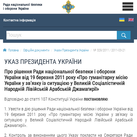
Рада національної безпеки
і оборони України
Контактна інформація
ПРО РНБОУ
Склад Ради національної безпеки і оборони України
Головна
Офіційні документи
Укази Президента України
№ 329/2011 / 2011-03-21
Апарат Ради національної безпеки і оборони України
УКАЗ ПРЕЗИДЕНТА УКРАЇНИ
Правова основа діяльності Ради національної безпеки і оборони України
Про рішення Ради національної безпеки і оборони
Історична довідка про діяльність Ради національної безпеки і оборони України
України від 19 березня 2011 року «Про гуманітарну місію
України у зв'язку із ситуацією у Великій Соціалістичній
ОФІЦІЙНІ ДОКУМЕНТИ
Народній Лівійській Арабській Джамагирії»
ПРЕСЦЕНТР
Відповідно до статті 107 Конституції України
постановляю
:
1. Увести в дію рішення Ради національної безпеки і оборони України від
Новини
19 березня 2011 року «Про гуманітарну місію України у зв'язку із
Drone Deals
ситуацією у Великій Соціалістичній Народній Лівійській Арабській
Джамагирії».
Фотогалерея
2. Контроль за виконанням цього Указу покласти на Секретаря Ради
Відеогалерея