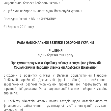
національної безпеки і оборони України.
ЗВЕРНЕННЯ ГРОМАДЯН
3. Цей Указ набирає чинності з дня його опублікування.
Президент України Віктор ЯНУКОВИЧ
Звернення громадян
Електронне звернення
21 березня 2011 року
ДОСТУП ДО ПУБЛІЧНОЇ ІНФОРМАЦІЇ
РАДА НАЦІОНАЛЬНОЇ БЕЗПЕКИ І ОБОРОНИ УКРАЇНИ
Організація доступу до публічної інформації
РІШЕННЯ
Запит на отримання публічної інформації
від 19 березня 2011 року
Облік публічної інформації
Про гуманітарну місію України у зв'язку із ситуацією у Великій
Соціалістичній Народній Лівійській Арабській Джамагирії
Питання запобігання корупції
Публічні закупівлі
Виходячи з розвитку ситуації у Великій Соціалістичній Народній
Лівійській Арабській Джамагирії (далі - Лівія) та необхідності
Внутрішній аудит
забезпечення безпеки українських громадян, які перебувають на
території цієї держави, Рада національної безпеки і оборони України
ДЕРЖАВНИЙ РЕЄСТР САНКЦІЙ
вирішила:
1. Кабінету Міністрів України вжити заходів щодо матеріального та
фінансового забезпечення гуманітарної місії з евакуації громадян
України з Лівії.