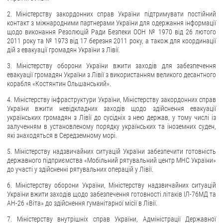
2. Міністерству закордонних справ України підтримувати постійний
контакт з міжнародними партнерами України для одержання інформації
щодо виконання Резолюцій Ради Безпеки ООН № 1970 від 26 лютого
2011 року та № 1973 від 17 березня 2011 року, а також для координації
дій з евакуації громадян України з Лівії.
3. Міністерству оборони України вжити заходів для забезпечення
евакуації громадян України з Лівії з використанням великого десантного
корабля «Костянтин Ольшанський».
4. Міністерству інфраструктури України, Міністерству закордонних справ
України вжити невідкладних заходів щодо здійснення евакуації
українських громадян з Лівії до сусідніх з нею держав, у тому числі із
залученням в установленому порядку українських та іноземних суден,
які знаходяться в Середземному морі.
5. Міністерству надзвичайних ситуацій України забезпечити готовність
державного підприємства «Мобільний рятувальний центр МНС України»
до участі у здійсненні рятувальних операцій у Лівії.
6. Міністерству оборони України, Міністерству надзвичайних ситуацій
України вжити заходів щодо забезпечення готовності літаків ІЛ-76МД та
АН-26 «Віта» до здійснення гуманітарної місії в Лівії.
7. Міністерству внутрішніх справ України, Адміністрації Державної