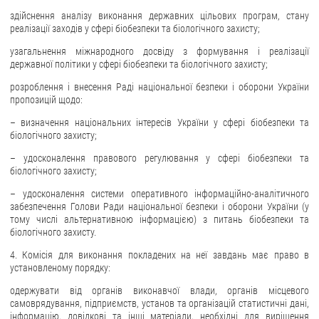
здійснення аналізу виконання державних цільових програм, стану
реалізації заходів у сфері біобезпеки та біологічного захисту;
узагальнення міжнародного досвіду з формування і реалізації
державної політики у сфері біобезпеки та біологічного захисту;
розроблення і внесення Раді національної безпеки і оборони України
пропозицій щодо:
– визначення національних інтересів України у сфері біобезпеки та
біологічного захисту;
– удосконалення правового регулювання у сфері біобезпеки та
біологічного захисту;
– удосконалення системи оперативного інформаційно-аналітичного
забезпечення Голови Ради національної безпеки і оборони України (у
тому числі альтернативною інформацією) з питань біобезпеки та
біологічного захисту.
4. Комісія для виконання покладених на неї завдань має право в
установленому порядку:
одержувати від органів виконавчої влади, органів місцевого
самоврядування, підприємств, установ та організацій статистичні дані,
інформацію, довідкові та інші матеріали, необхідні для вирішення