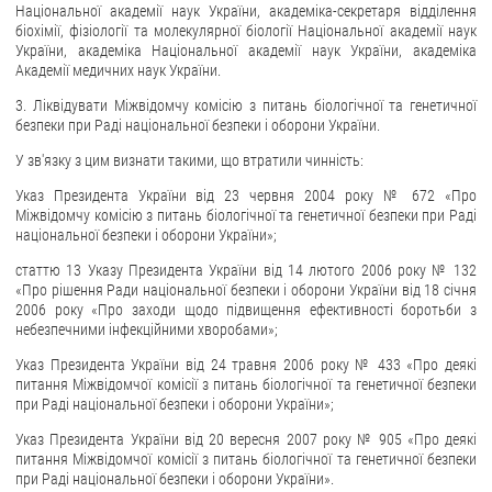
Національної академії наук України, академіка-секретаря відділення
біохімії, фізіології та молекулярної біології Національної академії наук
ЗВЕРНЕННЯ ГРОМАДЯН
України, академіка Національної академії наук України, академіка
Академії медичних наук України.
Звернення громадян
3. Ліквідувати Міжвідомчу комісію з питань біологічної та генетичної
Електронне звернення
безпеки при Раді національної безпеки і оборони України.
ДОСТУП ДО ПУБЛІЧНОЇ ІНФОРМАЦІЇ
У зв'язку з цим визнати такими, що втратили чинність:
Указ Президента України від 23 червня 2004 року № 672 «Про
Організація доступу до публічної інформації
Міжвідомчу комісію з питань біологічної та генетичної безпеки при Раді
національної безпеки і оборони України»;
Запит на отримання публічної інформації
Облік публічної інформації
статтю 13 Указу Президента України від 14 лютого 2006 року № 132
«Про рішення Ради національної безпеки і оборони України від 18 січня
Питання запобігання корупції
2006 року «Про заходи щодо підвищення ефективності боротьби з
небезпечними інфекційними хворобами»;
Публічні закупівлі
Внутрішній аудит
Указ Президента України від 24 травня 2006 року № 433 «Про деякі
питання Міжвідомчої комісії з питань біологічної та генетичної безпеки
при Раді національної безпеки і оборони України»;
ДЕРЖАВНИЙ РЕЄСТР САНКЦІЙ
Указ Президента України від 20 вересня 2007 року № 905 «Про деякі
питання Міжвідомчої комісії з питань біологічної та генетичної безпеки
при Раді національної безпеки і оборони України».