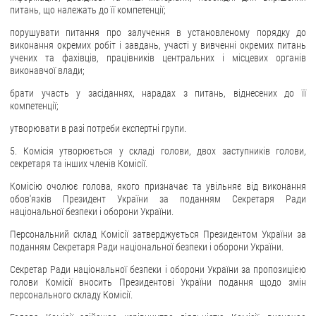
питань, що належать до її компетенції;
порушувати питання про залучення в установленому порядку до
виконання окремих робіт і завдань, участі у вивченні окремих питань
учених та фахівців, працівників центральних і місцевих органів
виконавчої влади;
брати участь у засіданнях, нарадах з питань, віднесених до її
компетенції;
утворювати в разі потреби експертні групи.
5. Комісія утворюється у складі голови, двох заступників голови,
секретаря та інших членів Комісії.
Комісію очолює голова, якого призначає та увільняє від виконання
обов'язків Президент України за поданням Секретаря Ради
національної безпеки і оборони України.
Персональний склад Комісії затверджується Президентом України за
поданням Секретаря Ради національної безпеки і оборони України.
Секретар Ради національної безпеки і оборони України за пропозицією
голови Комісії вносить Президентові України подання щодо змін
персонального складу Комісії.