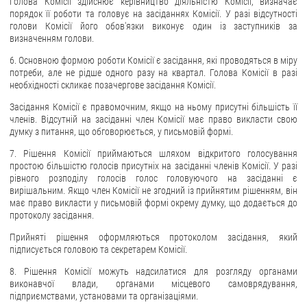
Голова Комісії здійснює керівництво діяльністю Комісії, визначає
порядок її роботи та головує на засіданнях Комісії. У разі відсутності
голови Комісії його обов'язки виконує один із заступників за
визначенням голови.
6. Основною формою роботи Комісії є засідання, які проводяться в міру
потреби, але не рідше одного разу на квартал. Голова Комісії в разі
необхідності скликає позачергове засідання Комісії.
Засідання Комісії є правомочним, якщо на ньому присутні більшість її
членів. Відсутній на засіданні член Комісії має право викласти свою
думку з питання, що обговорюється, у письмовій формі.
7. Рішення Комісії приймаються шляхом відкритого голосування
простою більшістю голосів присутніх на засіданні членів Комісії. У разі
рівного розподілу голосів голос головуючого на засіданні є
вирішальним. Якщо член Комісії не згодний із прийнятим рішенням, він
має право викласти у письмовій формі окрему думку, що додається до
протоколу засідання.
Прийняті рішення оформляються протоколом засідання, який
підписується головою та секретарем Комісії.
8. Рішення Комісії можуть надсилатися для розгляду органами
виконавчої влади, органами місцевого самоврядування,
підприємствами, установами та організаціями.