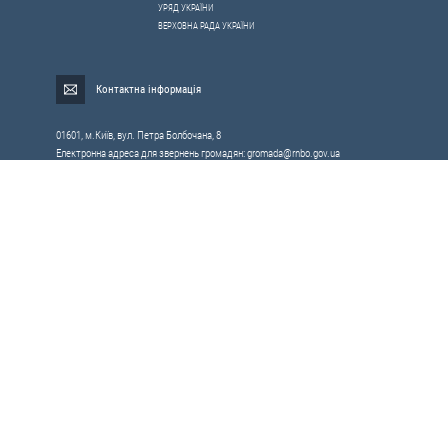
УРЯД УКРАЇНИ
ВЕРХОВНА РАДА УКРАЇНИ
Контактна інформація
01601, м.Київ, вул. Петра Болбочана, 8
Електронна адреса для звернень громадян:
gromada@rnbo.gov.ua
Телефони для надання інформації про звернення громадян та
запити на публічну інформацію: (044) 255-05-15, 255-06-49
Довідка про реєстрацію вхідної кореспонденції та інформація про
вихідну кореспонденцію Апарату РНБОУ: (044) 255-05-50, 255-06-34, 255-06-50
0-800-503-486 — «телефон довіри»
щодо протидії контрабанді та корупції на митниці
Слідкуй в соцмережах
Усі права на матеріали, розміщені на цьому сайті,
Мапа сайту
належать Апарату Ради національної безпеки і оборони України.
RSS