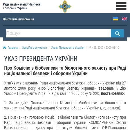
Рада національної безпеки
і оборони України
Контактна інформація
ПРО РНБОУ
Склад Ради національної безпеки і оборони України
Головна
Офіційні документи
Укази Президента України
№ 423/2009 / 2009-06-10
Апарат Ради національної безпеки і оборони України
УКАЗ ПРЕЗИДЕНТА УКРАЇНИ
Правова основа діяльності Ради національної безпеки і оборони України
Про Комісію з біобезпеки та біологічного захисту при Раді
Історична довідка про діяльність Ради національної безпеки і оборони України
національної безпеки і оборони України
ОФІЦІЙНІ ДОКУМЕНТИ
У зв'язку з рішенням Ради національної безпеки і оборони України від 27
лютого 2009 року «Про біологічну безпеку України», введеним у дію
ПРЕСЦЕНТР
Указом Президента України від 6 квітня 2009 року № 220,
постановляю:
1. Затвердити Положення про Комісію з біобезпеки та біологічного
Новини
захисту при Раді національної безпеки і оборони України (додається).
Drone Deals
2. Призначити головою Комісії з біобезпеки та біологічного захисту при
Фотогалерея
Раді національної безпеки і оборони України КОМІСАРЕНКА Сергія
Васильовича – директора Інституту біохімії імені О.В.Палладіна
Відеогалерея