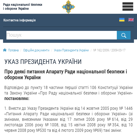
Рада національної безпеки
і оборони України
Контактна інформація
ПРО РНБОУ
Склад Ради національної безпеки і оборони України
Головна
Офіційні документи
Укази Президента України
№ 162/2009 / 2009-03-17
Апарат Ради національної безпеки і оборони України
УКАЗ ПРЕЗИДЕНТА УКРАЇНИ
Правова основа діяльності Ради національної безпеки і оборони України
Про деякі питання Апарату Ради національної безпеки і
Історична довідка про діяльність Ради національної безпеки і оборони України
оборони України
ОФІЦІЙНІ ДОКУМЕНТИ
Відповідно до пункту 18 частини першої статті 106 Конституції України
та Закону України «Про Раду національної безпеки і оборони України»
ПРЕСЦЕНТР
постановляю:
1. Внести до Указу Президента України від 14 жовтня 2005 року № 1446
Новини
«Питання Апарату Ради національної безпеки і оборони України» (зі
Drone Deals
змінами, внесеними Указами від 17 липня 2006 року №614, від 29
листопада 2006 року №1008, від 15 квітня 2008 року №354, від 10
Фотогалерея
червня 2008 року №530 та від 4 лютого 2009 року №69) такі зміни:
Відеогалерея