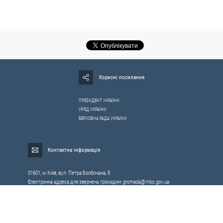
Корисні посилання
ПРЕЗИДЕНТ УКРАЇНИ
УРЯД УКРАЇНИ
ВЕРХОВНА РАДА УКРАЇНИ
Контактна інформація
01601, м.Київ, вул. Петра Болбочана, 8
Електронна адреса для звернень громадян:
gromada@rnbo.gov.ua
Телефони для надання інформації про звернення громадян та
запити на публічну інформацію: (044) 255-05-15, 255-06-49
Довідка про реєстрацію вхідної кореспонденції та інформація про
вихідну кореспонденцію Апарату РНБОУ: (044) 255-05-50, 255-06-34, 255-06-50