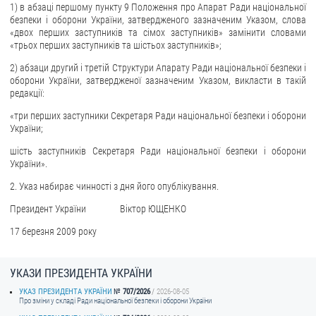
1) в абзаці першому пункту 9 Положення про Апарат Ради національної
безпеки і оборони України, затвердженого зазначеним Указом, слова
ЗВЕРНЕННЯ ГРОМАДЯН
«двох перших заступників та сімох заступників» замінити словами
«трьох перших заступників та шістьох заступників»;
Звернення громадян
2) абзаци другий і третій Структури Апарату Ради національної безпеки і
Електронне звернення
оборони України, затвердженої зазначеним Указом, викласти в такій
редакції:
ДОСТУП ДО ПУБЛІЧНОЇ ІНФОРМАЦІЇ
«три перших заступники Секретаря Ради національної безпеки і оборони
України;
Організація доступу до публічної інформації
шість заступників Секретаря Ради національної безпеки і оборони
Запит на отримання публічної інформації
України».
Облік публічної інформації
2. Указ набирає чинності з дня його опублікування.
Питання запобігання корупції
Президент України Віктор ЮЩЕНКО
Публічні закупівлі
17 березня 2009 року
Внутрішній аудит
ДЕРЖАВНИЙ РЕЄСТР САНКЦІЙ
УКАЗИ ПРЕЗИДЕНТА УКРАЇНИ
УКАЗ ПРЕЗИДЕНТА УКРАЇНИ
707/2026
2026-08-05
Про зміни у складі Ради національної безпеки і оборони України