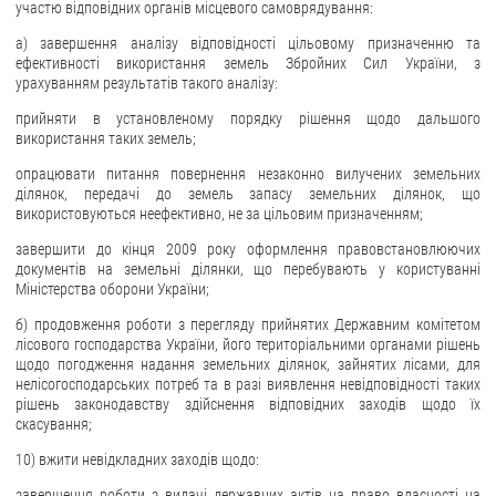
участю відповідних органів місцевого самоврядування:
а) завершення аналізу відповідності цільовому призначенню та
ефективності використання земель Збройних Сил України, з
урахуванням результатів такого аналізу:
прийняти в установленому порядку рішення щодо дальшого
використання таких земель;
опрацювати питання повернення незаконно вилучених земельних
ділянок, передачі до земель запасу земельних ділянок, що
використовуються неефективно, не за цільовим призначенням;
завершити до кінця 2009 року оформлення правовстановлюючих
документів на земельні ділянки, що перебувають у користуванні
Міністерства оборони України;
б) продовження роботи з перегляду прийнятих Державним комітетом
лісового господарства України, його територіальними органами рішень
щодо погодження надання земельних ділянок, зайнятих лісами, для
нелісогосподарських потреб та в разі виявлення невідповідності таких
рішень законодавству здійснення відповідних заходів щодо їх
скасування;
10) вжити невідкладних заходів щодо:
завершення роботи з видачі державних актів на право власності на