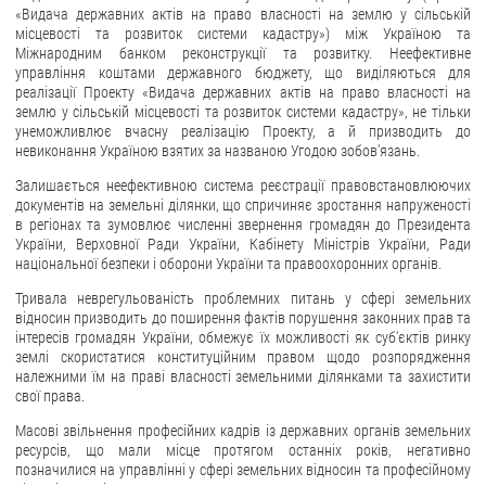
«Видача державних актів на право власності на землю у сільській
місцевості та розвиток системи кадастру») між Україною та
Міжнародним банком реконструкції та розвитку. Неефективне
управління коштами державного бюджету, що виділяються для
реалізації Проекту «Видача державних актів на право власності на
землю у сільській місцевості та розвиток системи кадастру», не тільки
унеможливлює вчасну реалізацію Проекту, а й призводить до
невиконання Україною взятих за названою Угодою зобов'язань.
Залишається неефективною система реєстрації правовстановлюючих
документів на земельні ділянки, що спричиняє зростання напруженості
в регіонах та зумовлює численні звернення громадян до Президента
України, Верховної Ради України, Кабінету Міністрів України, Ради
національної безпеки і оборони України та правоохоронних органів.
Тривала неврегульованість проблемних питань у сфері земельних
відносин призводить до поширення фактів порушення законних прав та
інтересів громадян України, обмежує їх можливості як суб'єктів ринку
землі скористатися конституційним правом щодо розпорядження
належними їм на праві власності земельними ділянками та захистити
свої права.
Масові звільнення професійних кадрів із державних органів земельних
ресурсів, що мали місце протягом останніх років, негативно
позначилися на управлінні у сфері земельних відносин та професійному