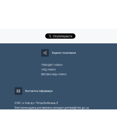
Корисні посилання
ПРЕЗИДЕНТ УКРАЇНИ
УРЯД УКРАЇНИ
ВЕРХОВНА РАДА УКРАЇНИ
Контактна інформація
01601, м.Київ, вул. Петра Болбочана, 8
Електронна адреса для звернень громадян:
gromada@rnbo.gov.ua
Телефони для надання інформації про звернення громадян та