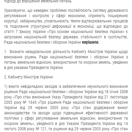
підході до вирішення земельних питань.
Ураховуючи, що наведені проблеми послаблюють систему державного
регулювання і контролю у сфері економіки, сприяють поширенню
корупції, хабарництва, уповільнюють темпи відтворювальних процесів
та подолання структурної деформації в економіці, що відповідно до
статті 7 Закону України «Про основи національної безпеки України» є
загрозами національній безпеці держави, стабільності в суспільстві,
Рада національної безпеки і оборони України
вирішила:
1. Визнати незадовільною діяльність Кабінету Міністрів України щодо
виконання рішень Ради національної безпеки і оборони України з
питань земельних відносин, використання та охорони земель, уведених
в дію указами Президента України.
2. Кабінету Міністрів України:
1) вжити невідкладних заходів із забезпечення неухильного виконання
рішення Ради національної безпеки і оборони України від 18 січня 2008
року «Про стан виконання Указу Президента України від 21 листопада
2005 року № 1643 «Про рішення Ради національної безпеки і оборони
України від 29 червня 2005 року «Про стан додержання вимог
законодавства та заходи щодо підвищення ефективності державної
політики у сфері регулювання земельних відносин, використання та
охорони земель», уведеного в дію Указом Президента України від 14
лютого 2008 року № 121, та рішення від 29 червня 2005 року «Про стан