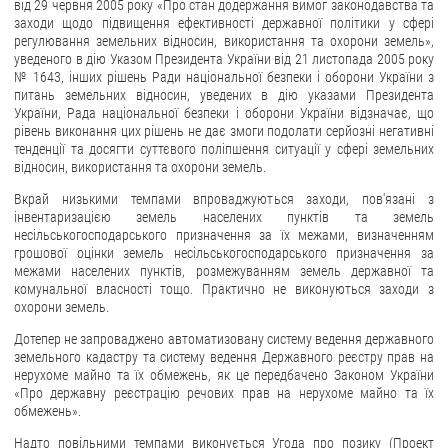
від 29 червня 2005 року «Про стан додержання вимог законодавства та
заходи щодо підвищення ефективності державної політики у сфері
регулювання земельних відносин, використання та охорони земель»,
уведеного в дію Указом Президента України від 21 листопада 2005 року
№ 1643, інших рішень Ради національної безпеки і оборони України з
питань земельних відносин, уведених в дію указами Президента
України, Рада національної безпеки і оборони України відзначає, що
рівень виконання цих рішень не дає змоги подолати серйозні негативні
тенденції та досягти суттєвого поліпшення ситуації у сфері земельних
відносин, використання та охорони земель.
Вкрай низькими темпами впроваджуються заходи, пов'язані з
інвентаризацією земель населених пунктів та земель
несільськогосподарського призначення за їх межами, визначенням
грошової оцінки земель несільськогосподарського призначення за
межами населених пунктів, розмежуванням земель державної та
комунальної власності тощо. Практично не виконуються заходи з
охорони земель.
Дотепер не запроваджено автоматизовану систему ведення державного
земельного кадастру та систему ведення Державного реєстру прав на
нерухоме майно та їх обмежень, як це передбачено Законом України
«Про державну реєстрацію речових прав на нерухоме майно та їх
обмежень».
Надто повільними темпами виконується Угода про позику (Проект