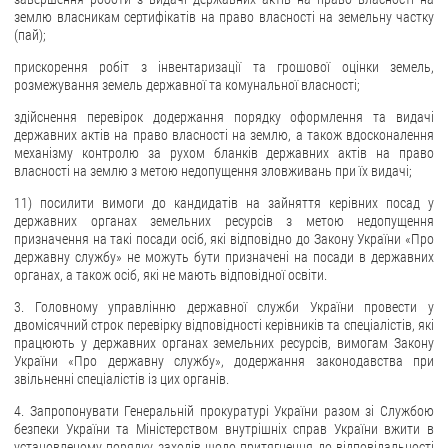
землю власникам сертифікатів на право власності на земельну частку
(пай);
прискорення робіт з інвентаризації та грошової оцінки земель,
розмежування земель державної та комунальної власності;
здійснення перевірок додержання порядку оформлення та видачі
державних актів на право власності на землю, а також вдосконалення
механізму контролю за рухом бланків державних актів на право
власності на землю з метою недопущення зловживань при їх видачі;
11) посилити вимоги до кандидатів на зайняття керівних посад у
державних органах земельних ресурсів з метою недопущення
призначення на такі посади осіб, які відповідно до Закону України «Про
державну службу» не можуть бути призначені на посади в державних
органах, а також осіб, які не мають відповідної освіти.
3. Головному управлінню державної служби України провести у
двомісячний строк перевірку відповідності керівників та спеціалістів, які
працюють у державних органах земельних ресурсів, вимогам Закону
України «Про державну службу», додержання законодавства при
звільненні спеціалістів із цих органів.
4. Запропонувати Генеральній прокуратурі України разом зі Службою
безпеки України та Міністерством внутрішніх справ України вжити в
установленому порядку заходів щодо притягнення до відповідальності