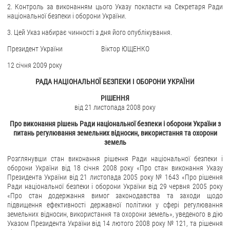
2. Контроль за виконанням цього Указу покласти на Секретаря Ради
національної безпеки і оборони України.
ЗВЕРНЕННЯ ГРОМАДЯН
3. Цей Указ набирає чинності з дня його опублікування.
Звернення громадян
Президент України Віктор ЮЩЕНКО
Електронне звернення
12 січня 2009 року
ДОСТУП ДО ПУБЛІЧНОЇ ІНФОРМАЦІЇ
РАДА НАЦІОНАЛЬНОЇ БЕЗПЕКИ І ОБОРОНИ УКРАЇНИ
Організація доступу до публічної інформації
РІШЕННЯ
від 21 листопада 2008 року
Запит на отримання публічної інформації
Про виконання рішень Ради національної безпеки і оборони України з
Облік публічної інформації
питань регулювання земельних відносин, використання та охорони
Питання запобігання корупції
земель
Публічні закупівлі
Розглянувши стан виконання рішення Ради національної безпеки і
оборони України від 18 січня 2008 року «Про стан виконання Указу
Внутрішній аудит
Президента України від 21 листопада 2005 року № 1643 «Про рішення
Ради національної безпеки і оборони України від 29 червня 2005 року
ДЕРЖАВНИЙ РЕЄСТР САНКЦІЙ
«Про стан додержання вимог законодавства та заходи щодо
підвищення ефективності державної політики у сфері регулювання
земельних відносин, використання та охорони земель», уведеного в дію
Указом Президента України від 14 лютого 2008 року № 121, та рішення