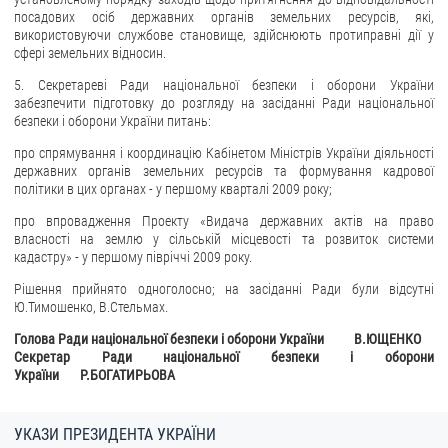
посадових осіб державних органів земельних ресурсів, які,
використовуючи службове становище, здійснюють протиправні дії у
сфері земельних відносин.
5. Секретареві Ради національної безпеки і оборони України
забезпечити підготовку до розгляду на засіданні Ради національної
безпеки і оборони України питань:
про спрямування і координацію Кабінетом Міністрів України діяльності
державних органів земельних ресурсів та формування кадрової
політики в цих органах - у першому кварталі 2009 року;
про впровадження Проекту «Видача державних актів на право
власності на землю у сільській місцевості та розвиток системи
кадастру» - у першому півріччі 2009 року.
Рішення прийнято одноголосно; на засіданні Ради були відсутні
Ю.Тимошенко, В.Стельмах.
Голова Ради національної безпеки і оборони України В.ЮЩЕНКО
Секретар Ради національної безпеки і оборони
України Р.БОГАТИРЬОВА
УКАЗИ ПРЕЗИДЕНТА УКРАЇНИ