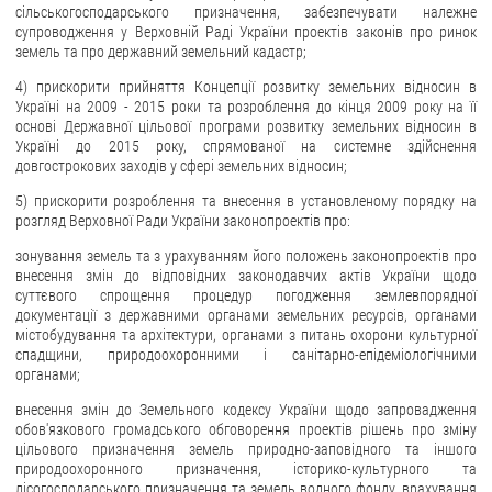
сільськогосподарського призначення, забезпечувати належне
супроводження у Верховній Раді України проектів законів про ринок
земель та про державний земельний кадастр;
4) прискорити прийняття Концепції розвитку земельних відносин в
Україні на 2009 - 2015 роки та розроблення до кінця 2009 року на її
основі Державної цільової програми розвитку земельних відносин в
Україні до 2015 року, спрямованої на системне здійснення
довгострокових заходів у сфері земельних відносин;
5) прискорити розроблення та внесення в установленому порядку на
розгляд Верховної Ради України законопроектів про:
зонування земель та з урахуванням його положень законопроектів про
внесення змін до відповідних законодавчих актів України щодо
суттєвого спрощення процедур погодження землевпорядної
документації з державними органами земельних ресурсів, органами
містобудування та архітектури, органами з питань охорони культурної
спадщини, природоохоронними і санітарно-епідеміологічними
органами;
внесення змін до Земельного кодексу України щодо запровадження
обов'язкового громадського обговорення проектів рішень про зміну
цільового призначення земель природно-заповідного та іншого
природоохоронного призначення, історико-культурного та
лісогосподарського призначення та земель водного фонду, врахування