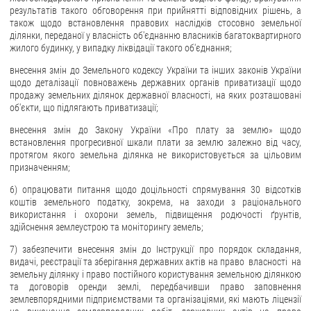
результатів такого обговорення при прийнятті відповідних рішень, а
також щодо встановлення правових наслідків стосовно земельної
ділянки, переданої у власність об'єднанню власників багатоквартирного
жилого будинку, у випадку ліквідації такого об'єднання;
внесення змін до Земельного кодексу України та інших законів України
щодо деталізації повноважень державних органів приватизації щодо
продажу земельних ділянок державної власності, на яких розташовані
об'єкти, що підлягають приватизації;
внесення змін до Закону України «Про плату за землю» щодо
встановлення прогресивної шкали плати за землю залежно від часу,
протягом якого земельна ділянка не використовується за цільовим
призначенням;
6) опрацювати питання щодо доцільності спрямування 30 відсотків
коштів земельного податку, зокрема, на заходи з раціонального
використання і охорони земель, підвищення родючості ґрунтів,
здійснення землеустрою та моніторингу земель;
7) забезпечити внесення змін до Інструкції про порядок складання,
видачі, реєстрації та зберігання державних актів на право власності на
земельну ділянку і право постійного користування земельною ділянкою
та договорів оренди землі, передбачивши право заповнення
землевпорядними підприємствами та організаціями, які мають ліцензії