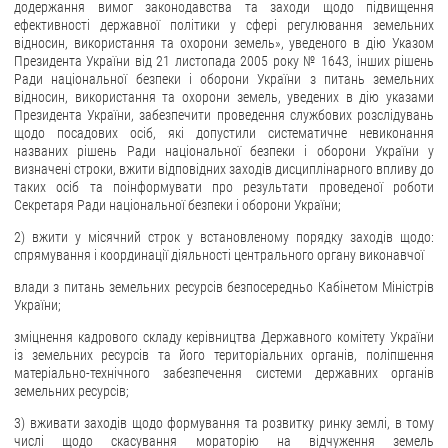
додержання вимог законодавства та заходи щодо підвищення
ефективності державної політики у сфері регулювання земельних
відносин, використання та охорони земель», уведеного в дію Указом
Президента України від 21 листопада 2005 року № 1643, інших рішень
Ради національної безпеки і оборони України з питань земельних
відносин, використання та охорони земель, уведених в дію указами
Президента України, забезпечити проведення службових розслідувань
щодо посадових осіб, які допустили систематичне невиконання
названих рішень Ради національної безпеки і оборони України у
визначені строки, вжити відповідних заходів дисциплінарного впливу до
таких осіб та поінформувати про результати проведеної роботи
Секретаря Ради національної безпеки і оборони України;
2) вжити у місячний строк у встановленому порядку заходів щодо:
спрямування і координації діяльності центрального органу виконавчої
влади з питань земельних ресурсів безпосередньо Кабінетом Міністрів
України;
зміцнення кадрового складу керівництва Державного комітету України
із земельних ресурсів та його територіальних органів, поліпшення
матеріально-технічного забезпечення системи державних органів
земельних ресурсів;
3) вживати заходів щодо формування та розвитку ринку землі, в тому
числі щодо скасування мораторію на відчуження земель