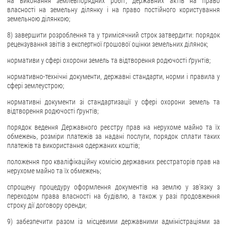
на виконання землевпорядних робіт, державних актів на право
власності на земельну ділянку і на право постійного користування
земельною ділянкою;
8) завершити розроблення та у тримісячний строк затвердити: порядок
рецензування звітів з експертної грошової оцінки земельних ділянок;
нормативи у сфері охорони земель та відтворення родючості ґрунтів;
нормативно-технічні документи, державні стандарти, норми і правила у
сфері землеустрою;
нормативні документи зі стандартизації у сфері охорони земель та
відтворення родючості ґрунтів;
порядок ведення Державного реєстру прав на нерухоме майно та їх
обмежень, розміри платежів за надані послуги, порядок сплати таких
платежів та використання одержаних коштів;
положення про кваліфікаційну комісію державних реєстраторів прав на
нерухоме майно та їх обмежень;
спрощену процедуру оформлення документів на землю у зв'язку з
переходом права власності на будівлю, а також у разі продовження
строку дії договору оренди;
9) забезпечити разом із місцевими державними адміністраціями за