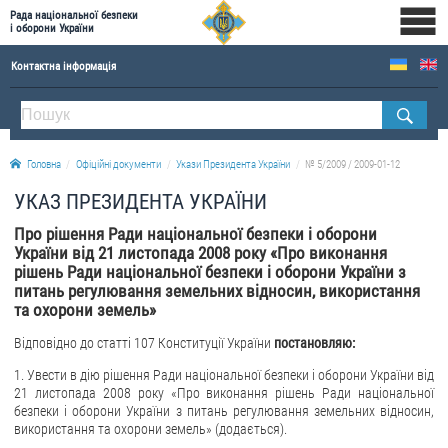
Рада національної безпеки
і оборони України
Контактна інформація
ПРО РНБОУ
Склад Ради національної безпеки і оборони України
Головна
Офіційні документи
Укази Президента України
№ 5/2009 / 2009-01-12
Апарат Ради національної безпеки і оборони України
УКАЗ ПРЕЗИДЕНТА УКРАЇНИ
Правова основа діяльності Ради національної безпеки і оборони України
Про рішення Ради національної безпеки і оборони
Історична довідка про діяльність Ради національної безпеки і оборони України
України від 21 листопада 2008 року «Про виконання
рішень Ради національної безпеки і оборони України з
ОФІЦІЙНІ ДОКУМЕНТИ
питань регулювання земельних відносин, використання
та охорони земель»
ПРЕСЦЕНТР
Відповідно до статті 107 Конституції України
постановляю:
Новини
1. Увести в дію рішення Ради національної безпеки і оборони України від
Drone Deals
21 листопада 2008 року «Про виконання рішень Ради національної
безпеки і оборони України з питань регулювання земельних відносин,
Фотогалерея
використання та охорони земель» (додається).
Відеогалерея