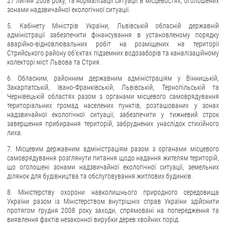
27 липня 2008 року, та нормалізації ситуації в місцевостях, оголошених
зонами надзвичайної екологічної ситуації.
5. Кабінету Міністрів України, Львівській обласній державній
адміністрації забезпечити фінансування в установленому порядку
аварійно-відновлювальних робіт на розміщених на території
Стрийського району об'єктах підземних водозаборів та каналізаційному
колекторі міст Львова та Стрия.
6. Обласним, районним державним адміністраціям у Вінницькій,
Закарпатській, Івано-Франківській, Львівській, Тернопільській та
Чернівецькій областях разом з органами місцевого самоврядування
територіальних громад населених пунктів, розташованих у зонах
надзвичайної екологічної ситуації, забезпечити у тижневий строк
завершення прибирання територій, забруднених унаслідок стихійного
лиха.
7. Місцевим державним адміністраціям разом з органами місцевого
самоврядування розглянути питання щодо надання жителям територій,
що оголошені зонами надзвичайної екологічної ситуації, земельних
ділянок для будівництва та обслуговування житлових будинків.
8. Міністерству охорони навколишнього природного середовища
України разом із Міністерством внутрішніх справ України здійснити
протягом грудня 2008 року заходи, спрямовані на попередження та
виявлення фактів незаконної вирубки дерев хвойних порід.