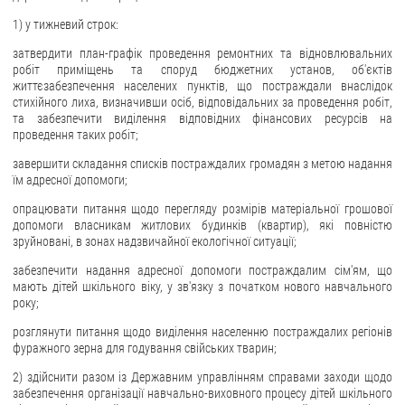
1) у тижневий строк:
затвердити план-графік проведення ремонтних та відновлювальних
робіт приміщень та споруд бюджетних установ, об'єктів
життєзабезпечення населених пунктів, що постраждали внаслідок
стихійного лиха, визначивши осіб, відповідальних за проведення робіт,
та забезпечити виділення відповідних фінансових ресурсів на
проведення таких робіт;
завершити складання списків постраждалих громадян з метою надання
їм адресної допомоги;
опрацювати питання щодо перегляду розмірів матеріальної грошової
допомоги власникам житлових будинків (квартир), які повністю
зруйновані, в зонах надзвичайної екологічної ситуації;
забезпечити надання адресної допомоги постраждалим сім'ям, що
мають дітей шкільного віку, у зв'язку з початком нового навчального
року;
розглянути питання щодо виділення населенню постраждалих регіонів
фуражного зерна для годування свійських тварин;
2) здійснити разом із Державним управлінням справами заходи щодо
забезпечення організації навчально-виховного процесу дітей шкільного