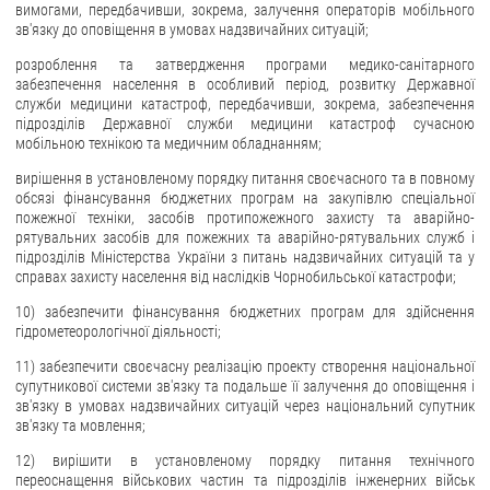
вимогами, передбачивши, зокрема, залучення операторів мобільного
зв'язку до оповіщення в умовах надзвичайних ситуацій;
розроблення та затвердження програми медико-санітарного
забезпечення населення в особливий період, розвитку Державної
служби медицини катастроф, передбачивши, зокрема, забезпечення
підрозділів Державної служби медицини катастроф сучасною
мобільною технікою та медичним обладнанням;
вирішення в установленому порядку питання своєчасного та в повному
обсязі фінансування бюджетних програм на закупівлю спеціальної
пожежної техніки, засобів протипожежного захисту та аварійно-
рятувальних засобів для пожежних та аварійно-рятувальних служб і
підрозділів Міністерства України з питань надзвичайних ситуацій та у
справах захисту населення від наслідків Чорнобильської катастрофи;
10) забезпечити фінансування бюджетних програм для здійснення
гідрометеорологічної діяльності;
11) забезпечити своєчасну реалізацію проекту створення національної
супутникової системи зв'язку та подальше її залучення до оповіщення і
зв'язку в умовах надзвичайних ситуацій через національний супутник
зв'язку та мовлення;
12) вирішити в установленому порядку питання технічного
переоснащення військових частин та підрозділів інженерних військ