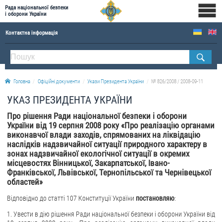
Рада національної безпеки
і оборони України
Контактна інформація
ПРО РНБОУ
Склад Ради національної безпеки і оборони України
Головна
Офіційні документи
Укази Президента України
№ 826/2008 / 2008-09-11
Апарат Ради національної безпеки і оборони України
УКАЗ ПРЕЗИДЕНТА УКРАЇНИ
Правова основа діяльності Ради національної безпеки і оборони України
Про рішення Ради національної безпеки і оборони
Історична довідка про діяльність Ради національної безпеки і оборони України
України від 19 серпня 2008 року «Про реалізацію органами
виконавчої влади заходів, спрямованих на ліквідацію
ОФІЦІЙНІ ДОКУМЕНТИ
наслідків надзвичайної ситуації природного характеру в
зонах надзвичайної екологічної ситуації в окремих
ПРЕСЦЕНТР
місцевостях Вінницької, Закарпатської, Івано-
Франківської, Львівської, Тернопільської та Чернівецької
Новини
областей»
Drone Deals
Відповідно до статті 107 Конституції України
постановляю
:
Фотогалерея
1. Увести в дію рішення Ради національної безпеки і оборони України від
Відеогалерея