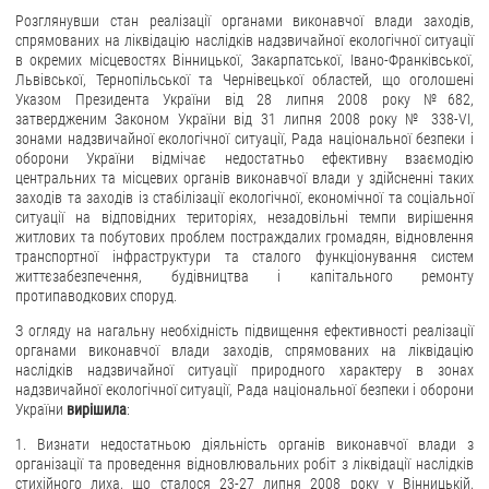
Розглянувши стан реалізації органами виконавчої влади заходів,
спрямованих на ліквідацію наслідків надзвичайної екологічної ситуації
в окремих місцевостях Вінницької, Закарпатської, Івано-Франківської,
Львівської, Тернопільської та Чернівецької областей, що оголошені
Указом Президента України від 28 липня 2008 року №682,
затвердженим Законом України від 31 липня 2008 року № 338-VІ,
зонами надзвичайної екологічної ситуації, Рада національної безпеки і
оборони України відмічає недостатньо ефективну взаємодію
центральних та місцевих органів виконавчої влади у здійсненні таких
заходів та заходів із стабілізації екологічної, економічної та соціальної
ситуації на відповідних територіях, незадовільні темпи вирішення
житлових та побутових проблем постраждалих громадян, відновлення
транспортної інфраструктури та сталого функціонування систем
життєзабезпечення, будівництва і капітального ремонту
протипаводкових споруд.
З огляду на нагальну необхідність підвищення ефективності реалізації
органами виконавчої влади заходів, спрямованих на ліквідацію
наслідків надзвичайної ситуації природного характеру в зонах
надзвичайної екологічної ситуації, Рада національної безпеки і оборони
України
вирішила
:
1. Визнати недостатньою діяльність органів виконавчої влади з
організації та проведення відновлювальних робіт з ліквідації наслідків
стихійного лиха, що сталося 23-27 липня 2008 року у Вінницькій,