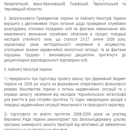
Закарпатській, Івано-Франківській, Львівській, Тернопільській та
Чернівецькій областях.
2. Запропонувати Президентові України та Кабінету Міністрів України
вирішити у двотижневий строк питання щодо проведення службових
розслідувань стосовно посадових осіб за фактами невиконання або
неналежного виконання службових обов'язків в процесі ліквідації
наслідків стихійного лиха, що сталося 23-27 липня 2008 року,
нормалізації умов життєдіяльності населення в місцевостях,
оголошених зонами надзвичайної екологічної ситуації, та за фактами
порушень трудової і виконавської дисципліни притягнути до
дисциплінарної відповідальності відповідних осіб.
3. Кабінету Міністрів України:
1) передбачити при підготовці проекту закону про Державний бюджет
України на 2009 рік кошти на формування оперативного фінансового
резерву Міністерства України з питань надзвичайних ситуацій та у
справах захисту населення від наслідків Чорнобильської катастрофи
для вжиття в разі потреби протягом 72 годин невідкладних заходів з
ліквідації надзвичайних ситуацій техногенного та природного характеру;
2) підготувати та внести протягом 2008-2009 років на розгляд
Верховної Ради України законопроект про Загальнодержавну цільову
програму інженерного захисту територій від негативної дії небезпечних
гідрологічних та геологічних процесів;