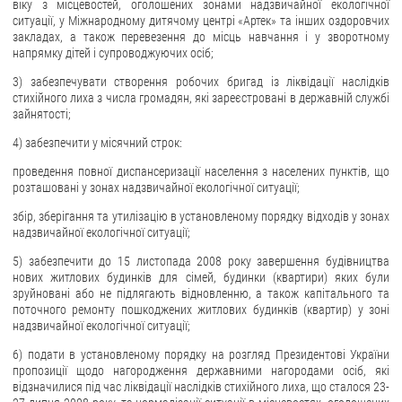
віку з місцевостей, оголошених зонами надзвичайної екологічної
ситуації, у Міжнародному дитячому центрі «Артек» та інших оздоровчих
закладах, а також перевезення до місць навчання і у зворотному
напрямку дітей і супроводжуючих осіб;
3) забезпечувати створення робочих бригад із ліквідації наслідків
стихійного лиха з числа громадян, які зареєстровані в державній службі
зайнятості;
4) забезпечити у місячний строк:
проведення повної диспансеризації населення з населених пунктів, що
розташовані у зонах надзвичайної екологічної ситуації;
збір, зберігання та утилізацію в установленому порядку відходів у зонах
надзвичайної екологічної ситуації;
5) забезпечити до 15 листопада 2008 року завершення будівництва
нових житлових будинків для сімей, будинки (квартири) яких були
зруйновані або не підлягають відновленню, а також капітального та
поточного ремонту пошкоджених житлових будинків (квартир) у зоні
надзвичайної екологічної ситуації;
6) подати в установленому порядку на розгляд Президентові України
пропозиції щодо нагородження державними нагородами осіб, які
відзначилися під час ліквідації наслідків стихійного лиха, що сталося 23-