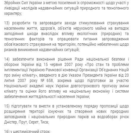
Збройних Сил України з метою посилення їх спроможності щодо участі у
ліквідації наслідків надзвичайних ситуацій природного та техногенного
характеру;
13) розробити та запровадити заходи стимулювання страхування
населенням життя, здоров'я, об'єктів нерухомого майна на випадок
заподіяння шкоди внаслідок впливу екологічних (природних) та
техногенних факторів та опрацювати питання запровадження
обов'язкового страхування на територіях, потенційно небезпечних щодо
ризиків виникнення надзвичайних ситуацій;
14) забезпечити виконання рішення Ради національної безпеки і
оборони України від 15 червня 2007 року «Про стан та проблеми
імплементації Україною Рамкової конвенції Організації Об'єднаних Націй
про зміну клімату», введеного в дію Указом Президента України від 20
липня 2007 року №658, зокрема щодо підготовки за участю
Національної академії наук України довгострокового прогнозу зміни
клімату та оцінки його впливу на національну економіку і системи
забезпечення життєдіяльності населення України;
15) підготувати та внести в установленому порядку пропозиції щодо
розширення території існуючих та створення нових природних
заповідників і національних природних парків на водозборах річок
Дністер, Прут, Серет, Тиса;
16) у шестимісячний строк: