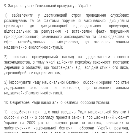
9. Запропонувати Генеральній прокуратурі України:
1) забезпечити у двотижневий строк проведення службових
розслідувань та за фактами порушення виконавської дисципліни
притягнути до дисциплінарної відповідальності прокурорів,
відповідальних за реагування на встановлені факти порушення
природоохоронного, земельного законодавства та законодавства в
сфері містобудування в місцевостях, що оголошені зонами
надзвичайної екологічної ситуації;
2) посилити прокурорський нагляд за додержанням лісового
законодавства, в тому числі здійснити перевірку законності поставок
деревини з областей, що постраждали від наслідків стихійного лиха,
деревообробним підприємствам;
3) інформувати Раду національної безпеки і оборони України про стан
додержання законності на територіях, що оголошені зонами
надзвичайної екологічної ситуації.
10. Секретареві Ради національної безпеки і оборони України:
1) передбачати при підготовці засідань Ради національної безпеки і
оборони України з розгляду проектів законів про Державний бюджет
України на 2009 рік та наступні роки по статтях, пов'язаних із
забезпеченням національної безпеки і оборони України, розгляд,