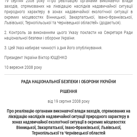
19 серпня 2008 року «Про реалізацію органами виконавчої влади
заходів, спрямованих на ліквідацію наслідків надзвичайної ситуації
ЗВЕРНЕННЯ ГРОМАДЯН
природного характеру в зонах надзвичайної екологічної ситуації в
окремих місцевостях Вінницької, Закарпатської, Івано-Франківської,
Львівської, Тернопільської та Чернівецької областей» (додається).
Звернення громадян
Електронне звернення
2. Контроль за виконанням цього Указу покласти на Секретаря Ради
національної безпеки і оборони України.
ДОСТУП ДО ПУБЛІЧНОЇ ІНФОРМАЦІЇ
3. Цей Указ набирає чинності з дня його опублікування.
Організація доступу до публічної інформації
Президент України Віктор ЮЩЕНКО
Запит на отримання публічної інформації
10 вересня 2008 року
Облік публічної інформації
РАДА НАЦІОНАЛЬНОЇ БЕЗПЕКИ І ОБОРОНИ УКРАЇНИ
Питання запобігання корупції
РІШЕННЯ
Публічні закупівлі
від 19 серпня 2008 року
Внутрішній аудит
Про реалізацію органами виконавчої влади заходів, спрямованих на
ДЕРЖАВНИЙ РЕЄСТР САНКЦІЙ
ліквідацію наслідків надзвичайної ситуації природного характеру в
зонах надзвичайної екологічної ситуації в окремих місцевостях
Вінницької, Закарпатської, Івано-Франківської, Львівської,
Тернопільської та Чернівецької областей