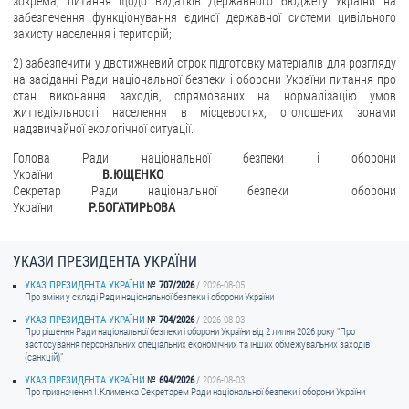
зокрема, питання щодо видатків Державного бюджету України на
забезпечення функціонування єдиної державної системи цивільного
захисту населення і територій;
2) забезпечити у двотижневий строк підготовку матеріалів для розгляду
на засіданні Ради національної безпеки і оборони України питання про
стан виконання заходів, спрямованих на нормалізацію умов
життєдіяльності населення в місцевостях, оголошених зонами
надзвичайної екологічної ситуації.
Голова Ради національної безпеки і оборони
України
В.ЮЩЕНКО
Секретар Ради національної безпеки і оборони
України
Р.БОГАТИРЬОВА
УКАЗИ ПРЕЗИДЕНТА УКРАЇНИ
УКАЗ ПРЕЗИДЕНТА УКРАЇНИ
707/2026
2026-08-05
Про зміни у складі Ради національної безпеки і оборони України
УКАЗ ПРЕЗИДЕНТА УКРАЇНИ
704/2026
2026-08-03
Про рішення Ради національної безпеки і оборони України від 2 липня 2026 року "Про
застосування персональних спеціальних економічних та інших обмежувальних заходів
(санкцій)"
УКАЗ ПРЕЗИДЕНТА УКРАЇНИ
694/2026
2026-08-03
Про призначення I.Клименка Секретарем Ради національної безпеки і оборони України