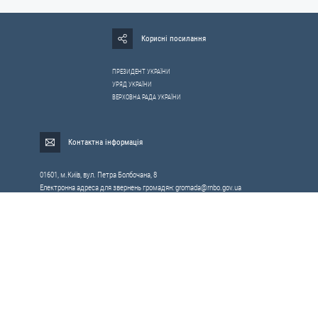
Корисні посилання
ПРЕЗИДЕНТ УКРАЇНИ
УРЯД УКРАЇНИ
ВЕРХОВНА РАДА УКРАЇНИ
Контактна інформація
01601, м.Київ, вул. Петра Болбочана, 8
Електронна адреса для звернень громадян:
gromada@rnbo.gov.ua
Телефони для надання інформації про звернення громадян та
запити на публічну інформацію: (044) 255-05-15, 255-06-49
Довідка про реєстрацію вхідної кореспонденції та інформація про
вихідну кореспонденцію Апарату РНБОУ: (044) 255-05-50, 255-06-34, 255-06-50
0-800-503-486 — «телефон довіри»
щодо протидії контрабанді та корупції на митниці
Слідкуй в соцмережах