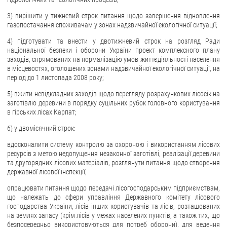
3) вирішити у тижневий строк питання щодо завершення відновлення
газопостачання споживачам у зонах надзвичайної екологічної ситуації;
4) підготувати та внести у двотижневий строк на розгляд Ради
національної безпеки і оборони України проект комплексного плану
заходів, спрямованих на нормалізацію умов життєдіяльності населення
в місцевостях, оголошених зонами надзвичайної екологічної ситуації, на
період до 1 листопада 2008 року;
5) вжити невідкладних заходів щодо перегляду розрахункових лісосік на
заготівлю деревини в порядку суцільних рубок головного користування
в гірських лісах Карпат;
6) у двомісячний строк:
вдосконалити систему контролю за охороною і використанням лісових
ресурсів з метою недопущення незаконної заготівлі, реалізації деревини
та другорядних лісових матеріалів, розглянути питання щодо створення
державної лісової інспекції;
опрацювати питання щодо передачі лісогосподарським підприємствам,
що належать до сфери управління Державного комітету лісового
господарства України, лісів інших користувачів та лісів, розташованих
на землях запасу (крім лісів у межах населених пунктів, а також тих, що
безпосередньо використовуються для потреб оборони), для ведення