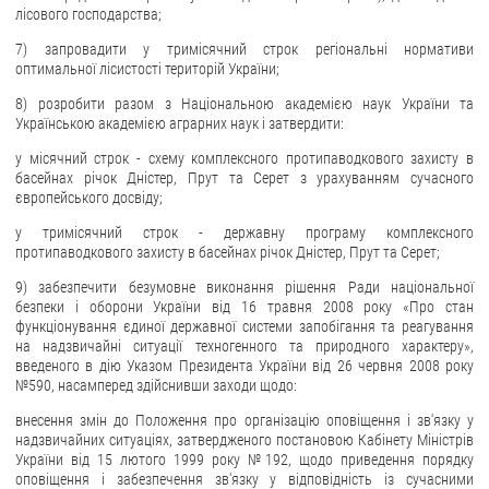
лісового господарства;
7) запровадити у тримісячний строк регіональні нормативи
оптимальної лісистості територій України;
8) розробити разом з Національною академією наук України та
Українською академією аграрних наук і затвердити:
у місячний строк - схему комплексного протипаводкового захисту в
басейнах річок Дністер, Прут та Серет з урахуванням сучасного
європейського досвіду;
у тримісячний строк - державну програму комплексного
протипаводкового захисту в басейнах річок Дністер, Прут та Серет;
9) забезпечити безумовне виконання рішення Ради національної
безпеки і оборони України від 16 травня 2008 року «Про стан
функціонування єдиної державної системи запобігання та реагування
на надзвичайні ситуації техногенного та природного характеру»,
введеного в дію Указом Президента України від 26 червня 2008 року
№590, насамперед здійснивши заходи щодо:
внесення змін до Положення про організацію оповіщення і зв'язку у
надзвичайних ситуаціях, затвердженого постановою Кабінету Міністрів
України від 15 лютого 1999 року №192, щодо приведення порядку
оповіщення і забезпечення зв'язку у відповідність із сучасними