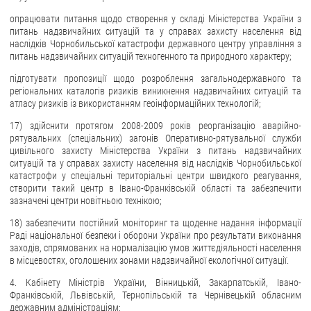
опрацювати питання щодо створення у складі Міністерства України з
питань надзвичайних ситуацій та у справах захисту населення від
наслідків Чорнобильської катастрофи державного центру управління з
питань надзвичайних ситуацій техногенного та природного характеру;
підготувати пропозиції щодо розроблення загальнодержавного та
регіональних каталогів ризиків виникнення надзвичайних ситуацій та
атласу ризиків із використанням геоінформаційних технологій;
17) здійснити протягом 2008-2009 років реорганізацію аварійно-
рятувальних (спеціальних) загонів Оперативно-рятувальної служби
цивільного захисту Міністерства України з питань надзвичайних
ситуацій та у справах захисту населення від наслідків Чорнобильської
катастрофи у спеціальні територіальні центри швидкого реагування,
створити такий центр в Івано-Франківській області та забезпечити
зазначені центри новітньою технікою;
18) забезпечити постійний моніторинг та щоденне надання інформації
Раді національної безпеки і оборони України про результати виконання
заходів, спрямованих на нормалізацію умов життєдіяльності населення
в місцевостях, оголошених зонами надзвичайної екологічної ситуації.
4. Кабінету Міністрів України, Вінницькій, Закарпатській, Івано-
Франківській, Львівській, Тернопільській та Чернівецькій обласним
державним адміністраціям: