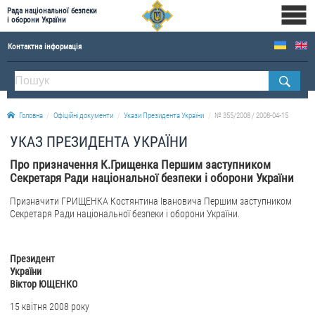
Рада національної безпеки
і оборони України
Контактна інформація
ПРО РНБОУ
Склад Ради національної безпеки і оборони України
Головна
Офіційні документи
Укази Президента України
№ 355/2008 / 2008-04-15
Апарат Ради національної безпеки і оборони України
УКАЗ ПРЕЗИДЕНТА УКРАЇНИ
Правова основа діяльності Ради національної безпеки і оборони України
Про призначення К.Грищенка Першим заступником
Історична довідка про діяльність Ради національної безпеки і оборони України
Секретаря Ради національної безпеки і оборони України
ОФІЦІЙНІ ДОКУМЕНТИ
Призначити ГРИЩЕНКА Костянтина Івановича Першим заступником
Секретаря Ради національної безпеки і оборони України.
ПРЕСЦЕНТР
Новини
Президент
Drone Deals
України
Віктор ЮЩЕНКО
Фотогалерея
15 квітня 2008 року
Відеогалерея