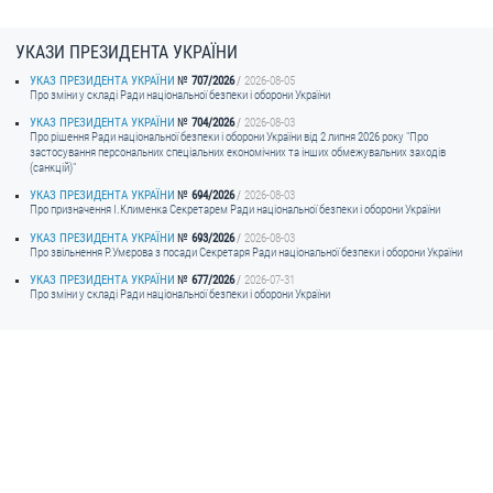
ЗВЕРНЕННЯ ГРОМАДЯН
УКАЗИ ПРЕЗИДЕНТА УКРАЇНИ
УКАЗ ПРЕЗИДЕНТА УКРАЇНИ
707/2026
2026-08-05
Звернення громадян
Про зміни у складі Ради національної безпеки і оборони України
Електронне звернення
УКАЗ ПРЕЗИДЕНТА УКРАЇНИ
704/2026
2026-08-03
Про рішення Ради національної безпеки і оборони України від 2 липня 2026 року "Про
застосування персональних спеціальних економічних та інших обмежувальних заходів
ДОСТУП ДО ПУБЛІЧНОЇ ІНФОРМАЦІЇ
(санкцій)"
УКАЗ ПРЕЗИДЕНТА УКРАЇНИ
694/2026
2026-08-03
Організація доступу до публічної інформації
Про призначення I.Клименка Секретарем Ради національної безпеки і оборони України
Запит на отримання публічної інформації
УКАЗ ПРЕЗИДЕНТА УКРАЇНИ
693/2026
2026-08-03
Про звільнення Р.Умєрова з посади Секретаря Ради національної безпеки і оборони України
Облік публічної інформації
УКАЗ ПРЕЗИДЕНТА УКРАЇНИ
677/2026
2026-07-31
Про зміни у складі Ради національної безпеки і оборони України
Питання запобігання корупції
Публічні закупівлі
Внутрішній аудит
ДЕРЖАВНИЙ РЕЄСТР САНКЦІЙ