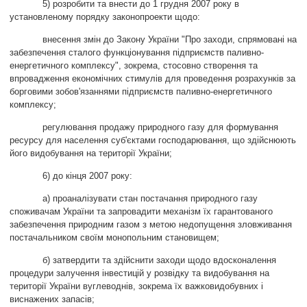
5) розробити та внести до 1 грудня 2007 року в
установленому порядку законопроекти щодо:
внесення змін до Закону України
"
Про заходи, спрямовані на
забезпечення сталого функціонування підприємств паливно-
енергетичного комплексу
"
, зокрема, стосовно створення та
впровадження економічних стимулів для проведення розрахунків за
борговими зобов'язаннями підприємств паливно-енергетичного
комплексу;
регулювання продажу природного газу для формування
ресурсу для населення суб'єктами господарювання, що здійснюють
його видобування на території України;
6) до кінця 2007 року:
а) проаналізувати стан постачання природного газу
споживачам України та запровадити механізм їх гарантованого
забезпечення природним газом з метою недопущення зловживання
постачальником своїм монопольним становищем;
б) затвердити та здійснити заходи щодо вдосконалення
процедури залучення інвестицій у розвідку та видобування на
території України вуглеводнів, зокрема їх важковидобувних і
виснажених запасів;