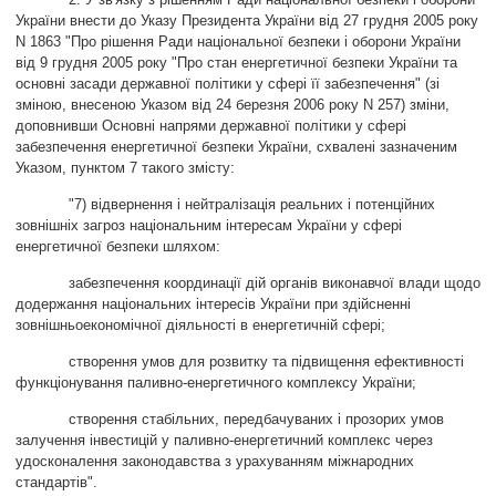
України внести до Указу Президента України від 27 грудня 2005 року
ЗВЕРНЕННЯ ГРОМАДЯН
N 1863 "Про рішення Ради національної безпеки і оборони України
від 9 грудня 2005 року "Про стан енергетичної безпеки України та
основні засади державної політики у сфері її забезпечення" (зі
Звернення громадян
зміною, внесеною Указом від 24 березня 2006 року N 257) зміни,
Електронне звернення
доповнивши Основні напрями державної політики у сфері
забезпечення енергетичної безпеки України, схвалені зазначеним
ДОСТУП ДО ПУБЛІЧНОЇ ІНФОРМАЦІЇ
Указом, пунктом 7 такого змісту:
"7) відвернення і нейтралізація реальних і потенційних
Організація доступу до публічної інформації
зовнішніх загроз національним інтересам України у сфері
Запит на отримання публічної інформації
енергетичної безпеки шляхом:
Облік публічної інформації
забезпечення координації дій органів виконавчої влади щодо
Питання запобігання корупції
додержання національних інтересів України при здійсненні
зовнішньоекономічної діяльності в енергетичній сфері;
Публічні закупівлі
створення умов для розвитку та підвищення ефективності
Внутрішній аудит
функціонування паливно-енергетичного комплексу України;
ДЕРЖАВНИЙ РЕЄСТР САНКЦІЙ
створення стабільних, передбачуваних і прозорих умов
залучення інвестицій у паливно-енергетичний комплекс через
удосконалення законодавства з урахуванням міжнародних
стандартів
"
.