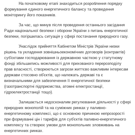
На початковому етапі знаходиться розроблення порядку
формування єдиного енергетичного балансу та проведення
моніторингу його показників.
За час, що минув після проведення останнього засідання
Ради національної безпеки і оборони України з питань енергетичної
безпеки, погіршилась ситуація у сфері постачання природного газу.
Унаслідок прийняття Кабінетом Міністрів України низки
рішень та укладення зовнішньоекономічних договорів (контрактів)
суб'єктами господарювання із державною часткою у статутному
фонді збільшились можливості для прихованого перерозподілу
прав власності, створюються загрози життєво важливим інтересам
держави стосовно об'єктів, що належать державі та є
визначальними для забезпечення її енергетичної безпеки
(газотранспортні підприємства, атомні електростанції,
гідроелектростанції тощо).
Залишається недосконалим регулювання діяльності у сфері
природних монополій та на суміжних ринках у паливно-
енергетичному комплексі, що є основною причиною непрозорості
при формуванні цін і тарифів для суб'єктів паливно-енергетичного
комплексу та створює умови для монопольних зловживань на
енергетичних ринках.