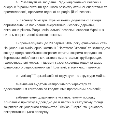
4. Розглянути на засіданні Ради національної безпеки і
оборони України питання дальшого розвитку атомної енергетики та
промисловості, проблеми ядерної та радіаційної безпеки.
5. Кабінету Міністрів України вжити додаткових заходів,
спрямованих на посилення енергетичної безпеки держави,
виконання рішень Ради національної безпеки і оборони України з
питань енергетичної безпеки, зокрема:
1) проаналізувати до 20 серпня 2007 року фінансовий стан
Національної акціонерної компанії "Нафтогаз України" та затвердити
заходи щодо запобігання загрозам втрати, зокрема передачі за
борговими зобов'язаннями, активів (магістральні трубопроводи,
газорозподільні мережі, підземні газові сховища тощо) та щодо
фінансового оздоровлення цієї Компанії, в тому числі шляхом:
оптимізації її організаційної структури та структури майна;
зменшення видатків невиробничого характеру та
вдосконалення контролю за кредитними програмами Компанії;
забезпечення одержання в установленому порядку
Компанією прибутку відповідно до її частки у статутному фонді
закритого акціонерного товариства
"
УкрГаз-Енерго
"
та цільового
використання цього прибутку;