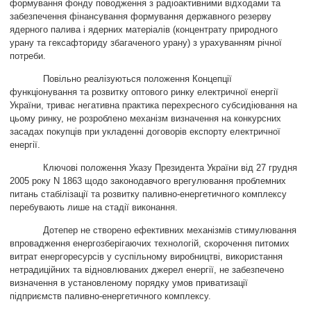
формування фонду поводження з радіоактивними відходами та
забезпечення фінансування формування державного резерву
ядерного палива і ядерних матеріалів (концентрату природного
урану та гексафториду збагаченого урану) з урахуванням річної
потреби.
Повільно реалізуються положення Концепції
функціонування та розвитку оптового ринку електричної енергії
України, триває негативна практика перехресного субсидіювання на
цьому ринку, не розроблено механізм визначення на конкурсних
засадах покупців при укладенні договорів експорту електричної
енергії.
Ключові положення Указу Президента України від 27 грудня
2005 року N 1863 щодо законодавчого врегулювання проблемних
питань стабілізації та розвитку паливно-енергетичного комплексу
перебувають лише на стадії виконання.
Дотепер не створено ефективних механізмів стимулювання
впровадження енергозберігаючих технологій, скорочення питомих
витрат енергоресурсів у суспільному виробництві, використання
нетрадиційних та відновлюваних джерел енергії, не забезпечено
визначення в установленому порядку умов приватизації
підприємств паливно-енергетичного комплексу.