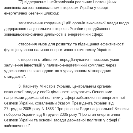
"7) відвернення і нейтралізація реальних і потенційних
зовнішніх загроз національним інтересам України у сфері
енергетичної безпеки шляхом:
забезпечення координації дій органів виконавчої влади щодо
додержання національних інтересів України при здійсненні
зовнішньоекономічної діяльності в енергетичній сфері;
створення умов для розвитку та підвищення ефективності
функціонування паливно-енергетичного комплексу України;
створення стабільних, передбачуваних і прозорих умов
залучення інвестицій у паливно-енергетичний комплекс через
удосконалення законодавства з урахуванням міжнародних
стандартів
"
.
3. Кабінету Міністрів України, центральним органам
виконавчої влади у своїй діяльності керуватись Основними
напрямами державної політики у сфері забезпечення енергетичної
безпеки України, схваленими Указом Президента України від
27 грудня 2005 року N 1863 "Про рішення Ради національної безпеки
і оборони України від 9 грудня 2005 року "Про стан енергетичної
безпеки України та основні засади державної політики у сфері її
забезпечення".