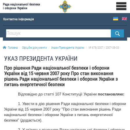
Рада національної безпеки
і оборони України
Контактна інформація
ПРО РНБОУ
Склад Ради національної безпеки і оборони України
Головна
Офіційні документи
Укази Президента України
№ 678/2007 / 2007-08-03
Апарат Ради національної безпеки і оборони України
УКАЗ ПРЕЗИДЕНТА УКРАЇНИ
Правова основа діяльності Ради національної безпеки і оборони України
Про рішення Ради національної безпеки і оборони
Історична довідка про діяльність Ради національної безпеки і оборони України
України від 15 червня 2007 року Про стан виконання
рішень Ради національної безпеки і оборони України з
ОФІЦІЙНІ ДОКУМЕНТИ
питань енергетичної безпеки
ПРЕСЦЕНТР
Відповідно до статті 107 Конституції України
постановляю:
Новини
1. Увести в дію рішення Ради національної безпеки і оборони
України від 15 червня 2007 року "Про стан виконання рішень Ради
Drone Deals
національної безпеки і оборони України з питань енергетичної
безпеки" (додається).
Фотогалерея
Відеогалерея
2. У зв'язку з рішенням Ради національної безпеки і оборони