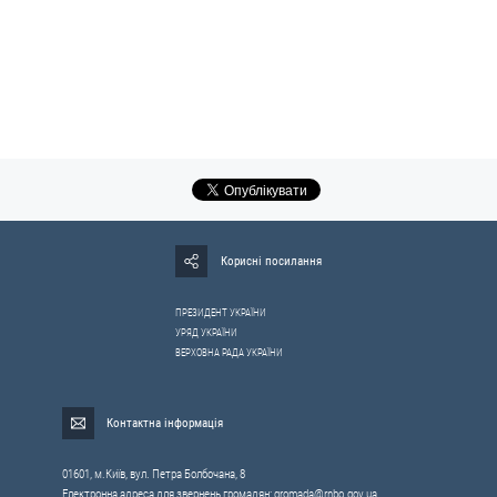
Корисні посилання
ПРЕЗИДЕНТ УКРАЇНИ
УРЯД УКРАЇНИ
ВЕРХОВНА РАДА УКРАЇНИ
Контактна інформація
01601, м.Київ, вул. Петра Болбочана, 8
Електронна адреса для звернень громадян:
gromada@rnbo.gov.ua