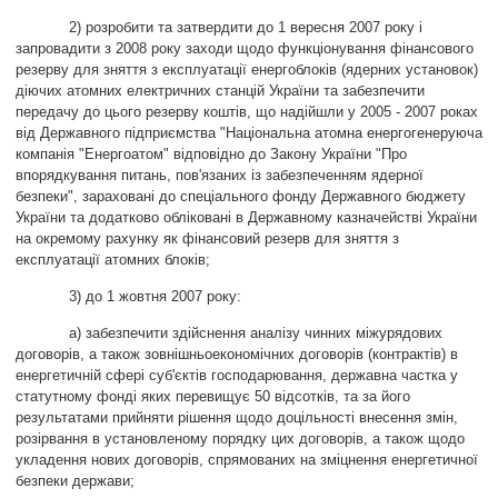
2) розробити та затвердити до 1 вересня 2007 року і
запровадити з 2008 року заходи щодо функціонування фінансового
резерву для зняття з експлуатації енергоблоків (ядерних установок)
діючих атомних електричних станцій України та забезпечити
передачу до цього резерву коштів, що надійшли у 2005 - 2007 роках
від Державного підприємства "Національна атомна енергогенеруюча
компанія "Енергоатом" відповідно до Закону України "Про
впорядкування питань, пов'язаних із забезпеченням ядерної
безпеки", зараховані до спеціального фонду Державного бюджету
України та додатково обліковані в Державному казначействі України
на окремому рахунку як фінансовий резерв для зняття з
експлуатації атомних блоків;
3) до 1 жовтня 2007 року:
а) забезпечити здійснення аналізу чинних міжурядових
договорів, а також зовнішньоекономічних договорів (контрактів) в
енергетичній сфері суб'єктів господарювання, державна частка у
статутному фонді яких перевищує 50 відсотків, та за його
результатами прийняти рішення щодо доцільності внесення змін,
розірвання в установленому порядку цих договорів, а також щодо
укладення нових договорів, спрямованих на зміцнення енергетичної
безпеки держави;