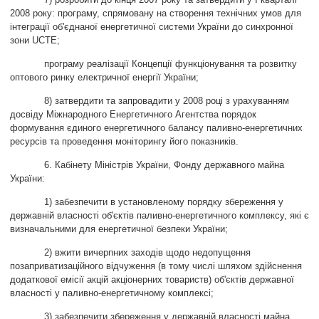
2008 року: програму, спрямовану на створення технічних умов для
інтеграції об'єднаної енергетичної системи України до синхронної
зони UCTE;
програму реалізації Концепції функціонування та розвитку
оптового ринку електричної енергії України;
8) затвердити та запровадити у 2008 році з урахуванням
досвіду Міжнародного Енергетичного Агентства порядок
формування єдиного енергетичного балансу паливно-енергетичних
ресурсів та проведення моніторингу його показників.
6. Кабінету Міністрів України, Фонду державного майна
України:
1) забезпечити в установленому порядку збереження у
державній власності об'єктів паливно-енергетичного комплексу, які є
визначальними для енергетичної безпеки України;
2) вжити вичерпних заходів щодо недопущення
позаприватизаційного відчуження (в тому числі шляхом здійснення
додаткової емісії акцій акціонерних товариств) об'єктів державної
власності у паливно-енергетичному комплексі;
3) забезпечити збереження у державній власності майна