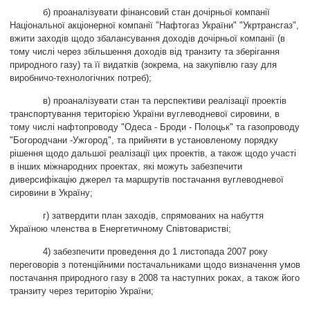
б) проаналізувати фінансовий стан дочірньої компанії
Національної акціонерної компанії "Нафтогаз України" "Укртрансгаз",
вжити заходів щодо збалансування доходів дочірньої компанії (в
тому числі через збільшення доходів від транзиту та зберігання
природного газу) та її видатків (зокрема, на закупівлю газу для
виробничо-технологічних потреб);
в) проаналізувати стан та перспективи реалізації проектів
транспортування територією України вуглеводневої сировини, в
тому числі нафтопроводу "Одеса - Броди - Полоцьк" та газопроводу
"Богородчани -Ужгород", та прийняти в установленому порядку
рішення щодо дальшої реалізації цих проектів, а також щодо участі
в інших міжнародних проектах, які можуть забезпечити
диверсифікацію джерел та маршрутів постачання вуглеводневої
сировини в Україну;
г) затвердити план заходів, спрямованих на набуття
Україною членства в Енергетичному Співтоваристві;
4) забезпечити проведення до 1 листопада 2007 року
переговорів з потенційними постачальниками щодо визначення умов
постачання природного газу в 2008 та наступних роках, а також його
транзиту через територію України;