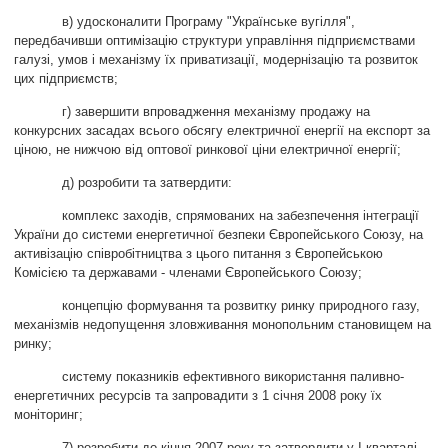
в) удосконалити Програму "Українське вугілля",
передбачивши оптимізацію структури управління підприємствами
галузі, умов і механізму їх приватизації, модернізацію та розвиток
цих підприємств;
г) завершити впровадження механізму продажу на
конкурсних засадах всього обсягу електричної енергії на експорт за
ціною, не нижчою від оптової ринкової ціни електричної енергії;
д) розробити та затвердити:
комплекс заходів, спрямованих на забезпечення інтеграції
України до системи енергетичної безпеки Європейського Союзу, на
активізацію співробітництва з цього питання з Європейською
Комісією та державами - членами Європейського Союзу;
концепцію формування та розвитку ринку природного газу,
механізмів недопущення зловживання монопольним становищем на
ринку;
систему показників ефективного використання паливно-
енергетичних ресурсів та запровадити з 1 січня 2008 року їх
моніторинг;
7) розробити до кінця 2007 року та затвердити у І кварталі