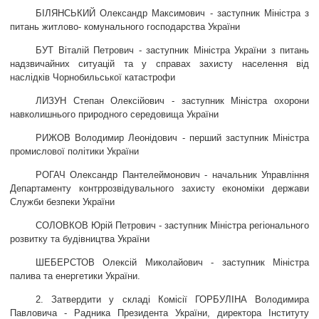
БІЛЯНСЬКИЙ Олександр Максимович - заступник Міністра з
ЗВЕРНЕННЯ ГРОМАДЯН
питань житлово- комунального господарства України
БУТ Віталій Петрович - заступник Міністра України з питань
Звернення громадян
надзвичайних ситуацій та у справах захисту населення від
Електронне звернення
наслідків Чорнобильської катастрофи
ЛИЗУН Степан Олексійович - заступник Міністра охорони
ДОСТУП ДО ПУБЛІЧНОЇ ІНФОРМАЦІЇ
навколишнього природного середовища України
Організація доступу до публічної інформації
РИЖОВ Володимир Леонідович - перший заступник Міністра
промислової політики України
Запит на отримання публічної інформації
Облік публічної інформації
РОГАЧ Олександр Пантелеймонович - начальник Управління
Департаменту контррозвідувального захисту економіки держави
Питання запобігання корупції
Служби безпеки України
Публічні закупівлі
СОЛОВКОВ Юрій Петрович - заступник Міністра регіонального
Внутрішній аудит
розвитку та будівництва України
ШЕБЕРСТОВ Олексій Миколайович - заступник Міністра
ДЕРЖАВНИЙ РЕЄСТР САНКЦІЙ
палива та енергетики України.
2. Затвердити у складі Комісії ГОРБУЛІНА Володимира
Павловича - Радника Президента України, директора Інституту