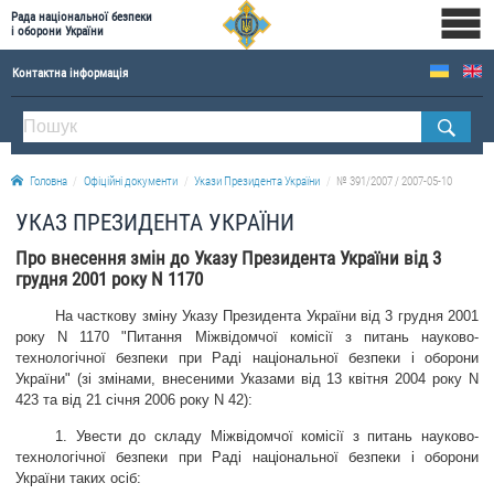
Рада національної безпеки
і оборони України
Контактна інформація
ПРО РНБОУ
Склад Ради національної безпеки і оборони України
Головна
Офіційні документи
Укази Президента України
№ 391/2007 / 2007-05-10
Апарат Ради національної безпеки і оборони України
УКАЗ ПРЕЗИДЕНТА УКРАЇНИ
Правова основа діяльності Ради національної безпеки і оборони України
Про внесення змін до Указу Президента України від 3
Історична довідка про діяльність Ради національної безпеки і оборони України
грудня 2001 року N 1170
ОФІЦІЙНІ ДОКУМЕНТИ
На часткову зміну Указу Президента України від 3 грудня 2001
року N 1170
"
Питання Міжвідомчої комісії з питань науково-
ПРЕСЦЕНТР
технологічної безпеки при Раді національної безпеки і оборони
України
"
(зі змінами, внесеними Указами від 13 квітня 2004 року N
Новини
423 та від 21 січня 2006 року N 42):
Drone Deals
1. Увести до складу Міжвідомчої комісії з питань науково-
технологічної безпеки при Раді національної безпеки і оборони
Фотогалерея
України таких осіб:
Відеогалерея