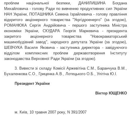
проблем національної безпеки, ДАНИЛИШИНА Богдана
Михайловича - голову Ради по вивченню продуктивних сил України
НАН України, ПОТАШНИКА Семена Ізрайлевича - голову правління
відкритого акціонерного товариства
"
Укргідроенерго
"
(за згодою),
РОМАНЮКА Сергія Андрійовича - першого заступника Міністра
економіки України, СКУДАРА Георгія Маркевича - президента
закритого акціонерного товариства
"
Новокраматорський
машинобудівний завод
"
, народного депутата України (за згодою),
ШЕВЧУКА Василя Яковича - заступника директора - завідуючого
відділом комплексних проблем державотворення Інституту
законодавства Верховної Ради України (за згодою).
3. Вивести зі складу Комісії Аржевітіна С.М., Баранчука В.М.,
Бухаленкова С.О., Гриценка А.В., Лотецького О.Б., Улітіча Ю.І.
Президент України
Віктор ЮЩЕНКО
м. Київ, 10 травня 2007 року, N 391/2007